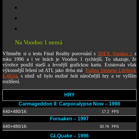
Na Voodoo 1 nemá
Všimněte si u testu Final Reality porovnání s
3DFX Voodoo 1
z
roku 1996 a i ve hrách je Voodoo 1 rychlejší. To ukazuje, že
výrobce použil starší a levnější grafickou kartu. Existovala však
výkonnější řešení od ATI, jako třeba má
Fujitsu Siemens Lifebook
E-6634
, s nímž už bylo možné hrát náročnější hry a ve vyšším
rozlišení.
HRY
Carmageddon II: Carpocalypse Now – 1998
640×480/16:
17.2
FPS
Forsaken – 1997
640×480/16:
30.76
FPS
GLQuake – 1996