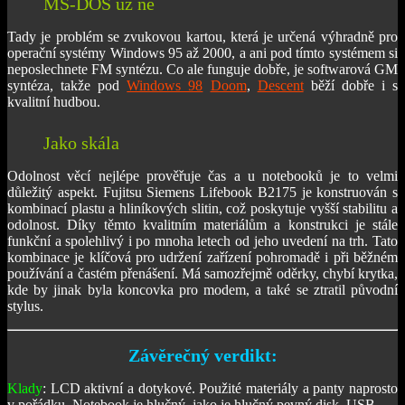
MS-DOS už ne
Tady je problém se zvukovou kartou, která je určená výhradně pro
operační systémy Windows 95 až 2000, a ani pod tímto systémem si
neposlechnete FM syntézu. Co ale funguje dobře, je softwarová GM
syntéza, takže pod
Windows 98
Doom
,
Descent
běží dobře i s
kvalitní hudbou.
Jako skála
Odolnost věcí nejlépe prověřuje čas a u notebooků je to velmi
důležitý aspekt. Fujitsu Siemens Lifebook B2175 je konstruován s
kombinací plastu a hliníkových slitin, což poskytuje vyšší stabilitu a
odolnost. Díky těmto kvalitním materiálům a konstrukci je stále
funkční a spolehlivý i po mnoha letech od jeho uvedení na trh. Tato
kombinace je klíčová pro udržení zařízení pohromadě i při běžném
používání a častém přenášení. Má samozřejmě oděrky, chybí krytka,
kde by jinak byla koncovka pro modem, a také se ztratil původní
stylus.
Závěrečný verdikt:
Klady
: LCD aktivní a dotykové. Použité materiály a panty naprosto
v pořádku. Notebook je hlučný, jako je hlučný pevný disk. USB.