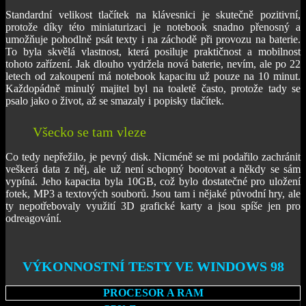
Standardní velikost tlačítek na klávesnici je skutečně pozitivní,
protože díky této miniaturizaci je notebook snadno přenosný a
umožňuje pohodlně psát texty i na záchodě při provozu na baterie.
To byla skvělá vlastnost, která posiluje praktičnost a mobilnost
tohoto zařízení. Jak dlouho vydržela nová baterie, nevím, ale po 22
letech od zakoupení má notebook kapacitu už pouze na 10 minut.
Každopádně minulý majitel byl na toaletě často, protože tady se
psalo jako o život, až se smazaly i popisky tlačítek.
Všecko se tam vleze
Co tedy nepřežilo, je pevný disk. Nicméně se mi podařilo zachránit
veškerá data z něj, ale už není schopný bootovat a někdy se sám
vypíná. Jeho kapacita byla 10GB, což bylo dostatečné pro uložení
fotek, MP3 a textových souborů. Jsou tam i nějaké původní hry, ale
ty nepotřebovaly využití 3D grafické karty a jsou spíše jen pro
odreagování.
VÝKONNOSTNÍ TESTY VE WINDOWS 98
PROCESOR A RAM