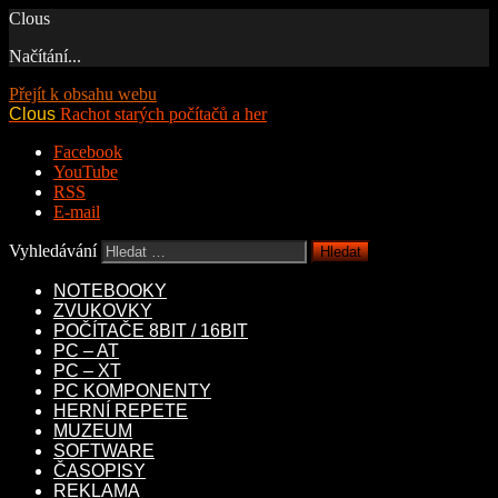
Clous
Načítání...
Přejít k obsahu webu
Clous
Rachot starých počítačů a her
Facebook
YouTube
RSS
E-mail
Vyhledávání
NOTEBOOKY
ZVUKOVKY
POČÍTAČE 8BIT / 16BIT
PC – AT
PC – XT
PC KOMPONENTY
HERNÍ REPETE
MUZEUM
SOFTWARE
ČASOPISY
REKLAMA