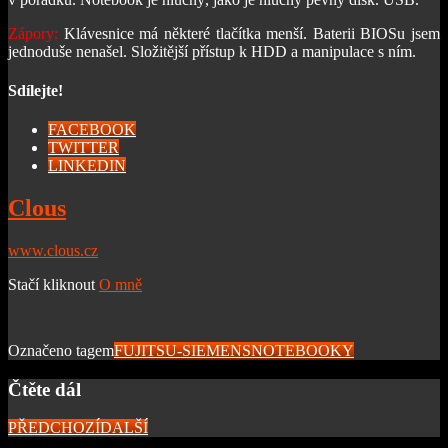
Zápory:
Klávesnice má některé tlačítka menší. Baterii BIOSu jsem
jednoduše nenašel. Složitější přístup k HDD a manipulace s ním.
Sdílejte!
FACEBOOK
TWITTER
LINKEDIN
Clous
www.clous.cz
Stačí kliknout
O mně
Označeno tagem
FUJITSU-SIEMENS
NOTEBOOKY
Čtěte dál
PŘEDCHOZÍ
DALŠÍ