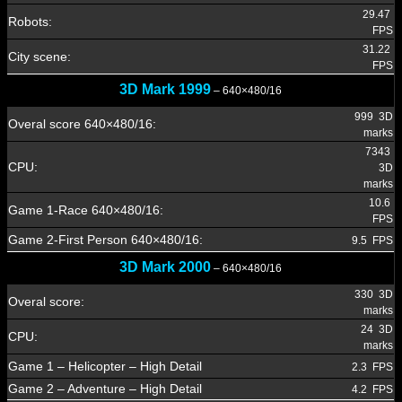
29.47
Robots:
FPS
31.22
City scene:
FPS
3D Mark 1999
– 640×480/16
999 3D
Overal score 640×480/16:
marks
7343
CPU:
3D
marks
10.6
Game
1-Race 640×480/16:
FPS
Game 2-First Person 640×480/16:
9.5 FPS
3D Mark 2000
– 640×480/16
330 3D
Overal score:
marks
24 3D
CPU:
marks
Game 1 – Helicopter – High Detail
2.3 FPS
Game 2 – Adventure – High Detail
4.2 FPS