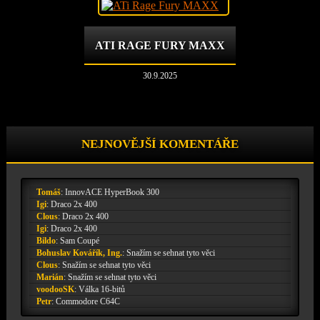
ATI RAGE FURY MAXX
30.9.2025
NEJNOVĚJŠÍ KOMENTÁŘE
Tomáš
:
InnovACE HyperBook 300
Igi
:
Draco 2x 400
Clous
:
Draco 2x 400
Igi
:
Draco 2x 400
Bildo
:
Sam Coupé
Bohuslav Kovářík, Ing.
:
Snažím se sehnat tyto věci
Clous
:
Snažím se sehnat tyto věci
Marián
:
Snažím se sehnat tyto věci
voodooSK
:
Válka 16-bitů
Petr
:
Commodore C64C