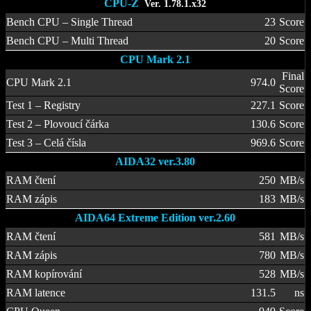
CPU-Z
Ver. 1.78.1.x32
Bench CPU – Single Thread
23
Score
Bench CPU – Multi Thread
20
Score
CPU Mark 2.1
Final
CPU Mark 2.1
974.0
Score
Test 1 – Registry
227.1
Score
Test 2 – Plovoucí čárka
130.6
Score
Test 3 – Celá čísla
969.6
Score
AIDA32 ver.3.80
RAM čtení
250
MB/s
RAM zápis
183
MB/s
AIDA64 Extreme Edition ver.2.60
RAM čtení
581
MB/s
RAM zápis
780
MB/s
RAM kopírování
528
MB/s
RAM latence
131.5
ns