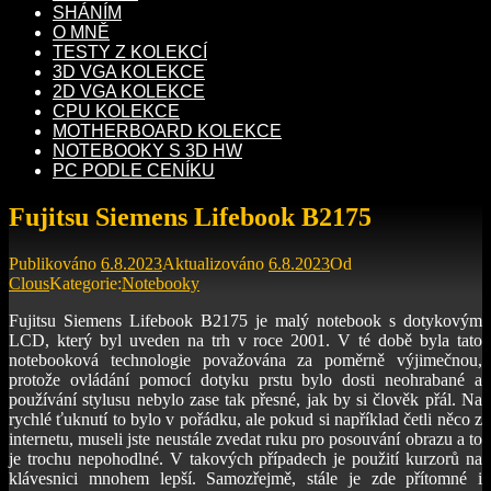
SHÁNÍM
O MNĚ
TESTY Z KOLEKCÍ
3D VGA KOLEKCE
2D VGA KOLEKCE
CPU KOLEKCE
MOTHERBOARD KOLEKCE
NOTEBOOKY S 3D HW
PC PODLE CENÍKU
Fujitsu Siemens Lifebook B2175
Publikováno
6.8.2023
Aktualizováno
6.8.2023
Od
Clous
Kategorie:
Notebooky
Fujitsu Siemens Lifebook B2175 je malý notebook s dotykovým
LCD, který byl uveden na trh v roce 2001. V té době byla tato
notebooková technologie považována za poměrně výjimečnou,
protože ovládání pomocí dotyku prstu bylo dosti neohrabané a
používání stylusu nebylo zase tak přesné, jak by si člověk přál. Na
rychlé ťuknutí to bylo v pořádku, ale pokud si například četli něco z
internetu, museli jste neustále zvedat ruku pro posouvání obrazu a to
je trochu nepohodlné. V takových případech je použití kurzorů na
klávesnici mnohem lepší. Samozřejmě, stále je zde přítomné i