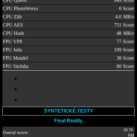
CPU Queen
949
Score
CPU PhotoWorxx
0
Score
CPU Zlib
4.0
MB/s
CPU AES
751
Score
CPU Hash
48
MB/s
FPU VP8
77
Score
FPU Julia
109
Score
FPU Mandel
38
Score
FPU SinJulia
80
Score
SYNTETICKÉ TESTY
Final Reality
30.76
Overal
score:
RM