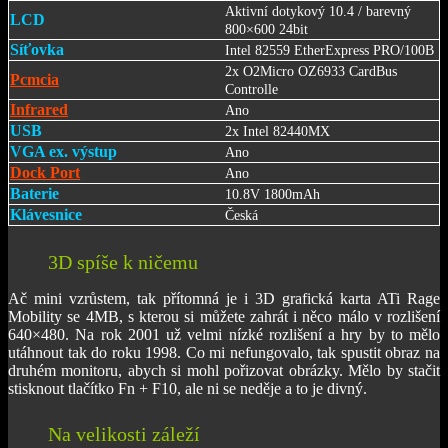
Aktivní dotykový 10.4 / barevný
LCD
800×600 24bit
Síťovka
Intel 82559 EtherExpress PRO/100B
2x O2Micro OZ6933 CardBus
Pcmcia
Controlle
Infrared
Ano
USB
2x Intel 82440MX
VGA ex. výstup
Ano
Dock Port
Ano
Baterie
10.8V 1800mAh
Klávesnice
Česká
3D spíše k ničemu
Ač mini vzrůstem, tak přítomná je i 3D grafická karta ATi Rage
Mobility se 4MB, s kterou si můžete zahrát i něco málo v rozlišení
640×480. Na rok 2001 už velmi nízké rozlišení a hry by to mělo
utáhnout tak do roku 1998. Co mi nefungovalo, tak spustit obraz na
druhém monitoru, abych si mohl pořizovat obrázky. Mělo by stačit
stisknout tlačítko Fn + F10, ale ni se neděje a to je divný.
Na velikosti záleží