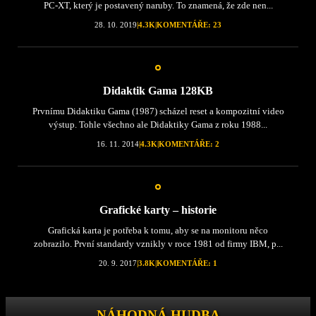
PC-XT, který je postavený naruby. To znamená, že zde nen...
28. 10. 2019
|
4.3K
|
KOMENTÁŘE: 23
Didaktik Gama 128KB
Prvnímu Didaktiku Gama (1987) scházel reset a kompozitní video
výstup. Tohle všechno ale Didaktiky Gama z roku 1988...
16. 11. 2014
|
4.3K
|
KOMENTÁŘE: 2
Grafické karty – historie
Grafická karta je potřeba k tomu, aby se na monitoru něco
zobrazilo. První standardy vznikly v roce 1981 od firmy IBM, p...
20. 9. 2017
|
3.8K
|
KOMENTÁŘE: 1
NÁHODNÁ HUDBA