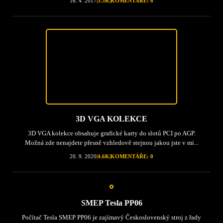
16. 4. 2017
|
5.5K
|
KOMENTÁŘE: 6
3D VGA KOLEKCE
3D VGA kolekce obsahuje grafické karty do slotů PCI po AGP.
Možná zde nenajdete přesně vzhledově stejnou jakou jste v mi...
20. 9. 2020
|
4.6K
|
KOMENTÁŘE: 0
SMEP Tesla PP06
Počítač Tesla SMEP PP06 je zajímavý Československý stroj z řady