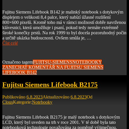
Fujitsu Siemens Lifebook B142 je malinký notebook s dotykovým
displejem o velikosti 8,4 palce, který nabízí úžasné rozlišení
800×600 pixelů. Kromě toho má v rámci možností dobře navrženou
klávesnici, která umožňuje i psaní, pokud tedy nemáte extrémně
široké konečky prstů. Na rok 1999 to byl docela pozoruhodný počin
a určitě ukázka budoucnosti. Ovšem smůla je, …
Číst celé
Označeno tagem
FUJITSU-SIEMENS
NOTEBOOKY
ZANECHAT KOMENTÁŘ
NA FUJITSU SIEMENS
LIFEBOOK B142
Fujitsu Siemens Lifebook B2175
Publikováno
6.8.2023
Aktualizováno
6.8.2023
Od
Clous
Kategorie:
Notebooky
Fujitsu Siemens Lifebook B2175 je malý notebook s dotykovým
LCD, který byl uveden na trh v roce 2001. V té době byla tato
notebooková technologie považována za poměrně výjimečnou,