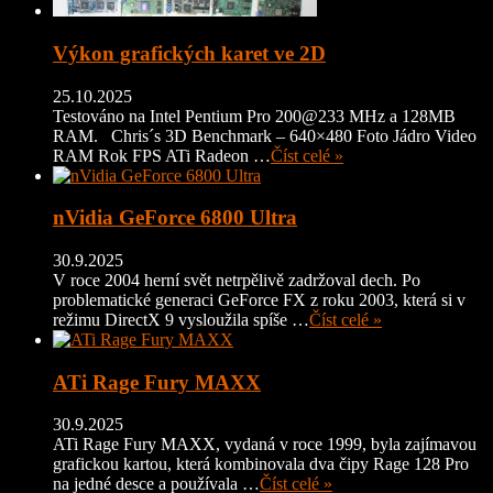
Výkon grafických karet ve 2D
25.10.2025
Testováno na Intel Pentium Pro 200@233 MHz a 128MB
RAM. Chris´s 3D Benchmark – 640×480 Foto Jádro Video
RAM Rok FPS ATi Radeon …
Číst celé »
nVidia GeForce 6800 Ultra
30.9.2025
V roce 2004 herní svět netrpělivě zadržoval dech. Po
problematické generaci GeForce FX z roku 2003, která si v
režimu DirectX 9 vysloužila spíše …
Číst celé »
ATi Rage Fury MAXX
30.9.2025
ATi Rage Fury MAXX, vydaná v roce 1999, byla zajímavou
grafickou kartou, která kombinovala dva čipy Rage 128 Pro
na jedné desce a používala …
Číst celé »