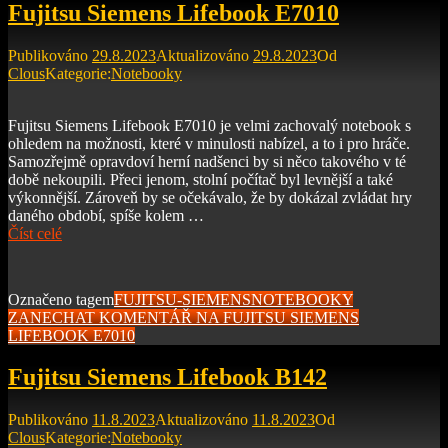
Fujitsu Siemens Lifebook E7010
Publikováno
29.8.2023
Aktualizováno
29.8.2023
Od
Clous
Kategorie:
Notebooky
Fujitsu Siemens Lifebook E7010 je velmi zachovalý notebook s
ohledem na možnosti, které v minulosti nabízel, a to i pro hráče.
Samozřejmě opravdoví herní nadšenci by si něco takového v té
době nekoupili. Přeci jenom, stolní počítač byl levnější a také
výkonnější. Zároveň by se očekávalo, že by dokázal zvládat hry
daného období, spíše kolem …
Číst celé
Označeno tagem
FUJITSU-SIEMENS
NOTEBOOKY
ZANECHAT KOMENTÁŘ
NA FUJITSU SIEMENS
LIFEBOOK E7010
Fujitsu Siemens Lifebook B142
Publikováno
11.8.2023
Aktualizováno
11.8.2023
Od
Clous
Kategorie:
Notebooky