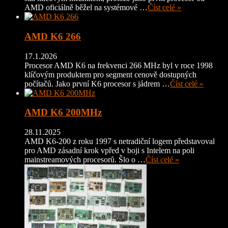
AMD oficiálně běžel na systémové …
Číst celé »
AMD K6 266
17.1.2026
Procesor AMD K6 na frekvenci 266 MHz byl v roce 1998
klíčovým produktem pro segment cenově dostupných
počítačů. Jako první K6 procesor s jádrem …
Číst celé »
AMD K6 200MHz
28.11.2025
AMD K6-200 z roku 1997 s netradiční logem představoval
pro AMD zásadní krok vpřed v boji s Intelem na poli
mainstreamových procesorů. Šlo o …
Číst celé »