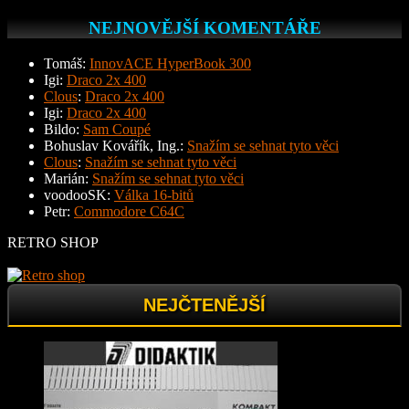
NEJNOVĚJŠÍ KOMENTÁŘE
Tomáš
:
InnovACE HyperBook 300
Igi
:
Draco 2x 400
Clous
:
Draco 2x 400
Igi
:
Draco 2x 400
Bildo
:
Sam Coupé
Bohuslav Kovářík, Ing.
:
Snažím se sehnat tyto věci
Clous
:
Snažím se sehnat tyto věci
Marián
:
Snažím se sehnat tyto věci
voodooSK
:
Válka 16-bitů
Petr
:
Commodore C64C
RETRO SHOP
NEJČTENĚJŠÍ