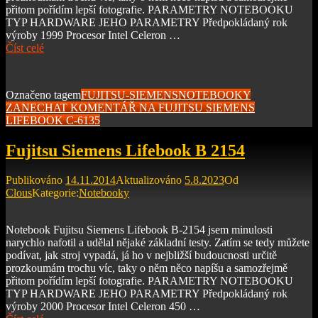
přitom pořídím lepší fotografie. PARAMETRY NOTEBOOKU
TYP HARDWARE JEHO PARAMETRY Předpokládaný rok
výroby 1999 Procesor Intel Celeron …
Číst celé
Označeno tagem
FUJITSU-SIEMENS
NOTEBOOKY
ZANECHAT KOMENTÁŘ
NA FUJITSU SIEMENS
LIFEBOOK C-6135
Fujitsu Siemens Lifebook B 2154
Publikováno
14.11.2014
Aktualizováno
5.8.2023
Od
Clous
Kategorie:
Notebooky
Notebook Fujitsu Siemens Lifebook B-2154 jsem minulosti
narychlo nafotil a udělal nějaké základní testy. Zatím se tedy můžete
podívat, jak stroj vypadá, já ho v nejbližší budoucnosti určitě
prozkoumám trochu víc, taky o něm něco napíšu a samozřejmě
přitom pořídím lepší fotografie. PARAMETRY NOTEBOOKU
TYP HARDWARE JEHO PARAMETRY Předpokládaný rok
výroby 2000 Procesor Intel Celeron 450 …