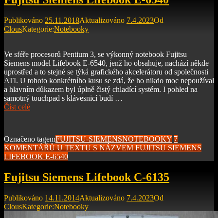
Publikováno
25.11.2018
Aktualizováno
7.4.2023
Od
Clous
Kategorie:
Notebooky
Ve sféře procesorů Pentium 3, se výkonný notebook Fujitsu
Siemens model Lifebook E-6540, jenž ho obsahuje, nachází někde
uprostřed a to stejné se týká grafického akcelerátoru od společnosti
ATI. U tohoto konkrétního kusu se zdá, že ho nikdo moc nepoužíval
a hlavním důkazem byl úplně čistý chladící systém. I pohled na
samotný touchpad s klávesnicí budí …
Číst celé
Označeno tagem
FUJITSU-SIEMENS
NOTEBOOKY
7
KOMENTÁŘŮ
U TEXTU S NÁZVEM FUJITSU SIEMENS
LIFEBOOK E-6540
Fujitsu Siemens Lifebook C-6135
Publikováno
14.11.2014
Aktualizováno
7.4.2023
Od
Clous
Kategorie:
Notebooky