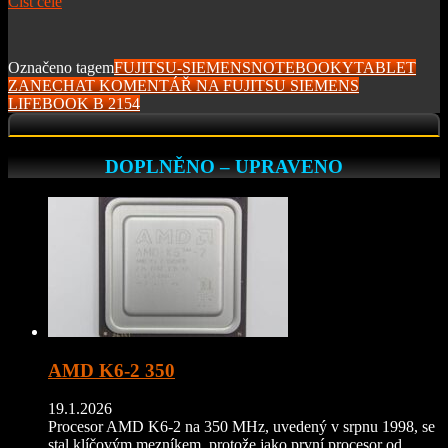
Číst celé
Označeno tagem
FUJITSU-SIEMENS
NOTEBOOKY
TABLET
ZANECHAT KOMENTÁŘ
NA FUJITSU SIEMENS
LIFEBOOK B 2154
DOPLNĚNO – UPRAVENO
AMD K6-2 350
19.1.2026
Procesor AMD K6-2 na 350 MHz, uvedený v srpnu 1998, se
stal klíčovým mezníkem, protože jako první procesor od