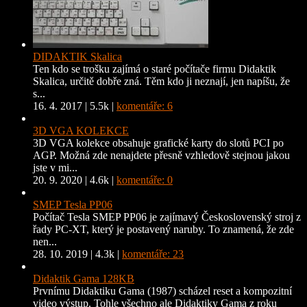
DIDAKTIK Skalica
Ten kdo se trošku zajímá o staré počítače firmu Didaktik
Skalica, určitě dobře zná. Těm kdo ji neznají, jen napíšu, že
s...
16. 4. 2017
|
5.5k
|
komentáře: 6
3D VGA KOLEKCE
3D VGA kolekce obsahuje grafické karty do slotů PCI po
AGP. Možná zde nenajdete přesně vzhledově stejnou jakou
jste v mi...
20. 9. 2020
|
4.6k
|
komentáře: 0
SMEP Tesla PP06
Počítač Tesla SMEP PP06 je zajímavý Československý stroj z
řady PC-XT, který je postavený naruby. To znamená, že zde
nen...
28. 10. 2019
|
4.3k
|
komentáře: 23
Didaktik Gama 128KB
Prvnímu Didaktiku Gama (1987) scházel reset a kompozitní
video výstup. Tohle všechno ale Didaktiky Gama z roku