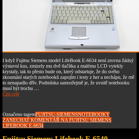
I když Fujitsu Siemens model LifeBook E-6634 není zrovna žádný
výstavní kus, zmizely mu dvě tlačítka a malému LCD vytekly
krystaly, tak to přesto bude on, který odstartuje, že do svého
zkoumání starých notebooků zapojím i testy z her a nechápu, že mě
to nenapadlo dřív. Podmínka samozřejmě je, že uvnitř notebooku
musí být trochu …
Číst celé
Označeno tagem
FUJITSU-SIEMENS
NOTEBOOKY
ZANECHAT KOMENTÁŘ
NA FUJITSU SIEMENS
LIFEBOOK E-6634
Fujitsu Siemens Lifebook E-6540