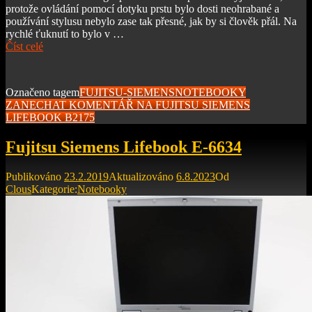
protože ovládání pomocí dotyku prstu bylo dosti neohrabané a
používání stylusu nebylo zase tak přesné, jak by si člověk přál. Na
rychlé ťuknutí to bylo v …
Číst celé
Označeno tagem
FUJITSU-SIEMENS
NOTEBOOKY
ZANECHAT KOMENTÁŘ
NA FUJITSU SIEMENS
LIFEBOOK B2175
Fujitsu Siemens Lifebook E-6634
Publikováno
23.2.2019
Aktualizováno
6.8.2023
Od
Clous
Kategorie:
Notebooky