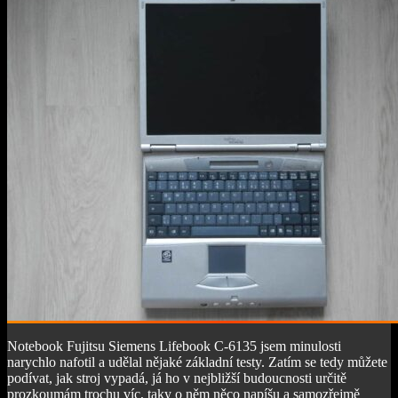
Notebook Fujitsu Siemens Lifebook C-6135 jsem minulosti
narychlo nafotil a udělal nějaké základní testy. Zatím se tedy můžete
podívat, jak stroj vypadá, já ho v nejbližší budoucnosti určitě
prozkoumám trochu víc, taky o něm něco napíšu a samozřejmě