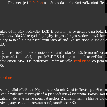
 1.1
. Přítomen je i
InfraPort
na přenos dat s různými zařízeními. Test
kce od ní však nečekejte. LCD je pasivní, jas se upravuje na boku
LCD, nezvládá žádné rychlé pohyby, je problém jen sledovat myš, která
 hry to není, ale na psaní textu jako dělané. Ve své době to mělo ve
LCD.
ržím se datování, pokud notebook má nálepku Win95, je pro mě zásad
jsem oficiální našel, ale pro MS-DOS kde nic, tu nic. Je to zvláštní, ž
 svému chodu MS-DOS potřeboval.
Mám ale ještě
starší video
, co jsem t
OS.
originální záležitost. Nejdou sice vlastnit, že si je člověk položí na r
vdu chytře uvnitř vymyšlené a jde vidět lidská kreativita. Potom jsou t
žitelný, ale já je stejně používat nechci. Zachránil jsem je hlavně proto
závěti, aby se potom postaral o můj sirotčinec?? 😀