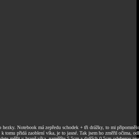
 to hezky. Notebook má zepředu schodek + tři drážky, to mi připomnělo
k tomu přidá zaoblení víka, je to jasné. Tak jsem ho změřil očima, od
dete měřit v hraně víka, naměříte 5.5cm a dalších 0.5cm odeberou pro