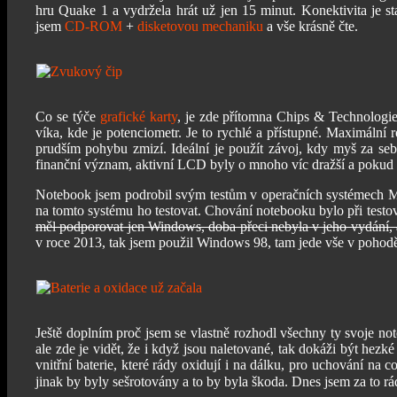
hru Quake 1 a vydržela hrát už jen 15 minut. Konektivita je s
jsem
CD-ROM
+
disketovou mechaniku
a vše krásně čte.
Co se týče
grafické karty
, je zde přítomna Chips & Technolog
víka, kde je potenciometr. Je to rychlé a přístupné. Maximální
prudším pohybu zmizí. Ideální je použít závoj, kdy myš za seb
finanční význam, aktivní LCD byly o mnoho víc dražší a pokud č
Notebook jsem podrobil svým testům v operačních systémec
na tomto systému ho testovat. Chování notebooku bylo při tes
měl podporovat jen Windows, doba přeci nebyla v jeho vydán
v roce 2013, tak jsem použil Windows 98, tam jede vše v pohod
Ještě doplním proč jsem se vlastně rozhodl všechny ty svoje noteb
ale zde je vidět, že i když jsou naletované, tak dokáži být hezk
vnitřní baterie, které rády oxidují i na dálku, pro uchování na co
jinak by byly sešrotovány a to by byla škoda. Dnes jsem za to rá