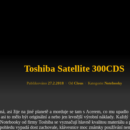
Toshiba Satellite 300CDS
Aktualizováno
8.4.2023
Publikováno
27.2.2018
Od
Clous
Kategorie:
Notebooky
ná, asi žije na jiné planetě a morduje se tam s Acerem, co mu upadl
asi to mělo být originální a nebo jen levnější výrobní náklady. Každý 
i. Notebooky od firmy Toshiba se vyznačují hlavně kvalitou materiálu a
pohledu vypadá dost zachovale, klávesnice moc známky používání nenes