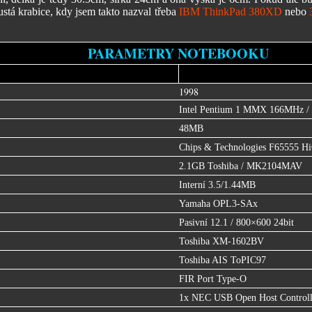
ustá krabice, kdy jsem takto nazval třeba
IBM ThinkPad 380XD
nebo
PARAMETRY NOTEBOOKU
1998
Intel Pentium 1 MMX 166MHz 
48MB
Chips & Technologies F65555 H
2.1GB Toshiba / MK2104MAV
Interní 3.5/1.44MB
Yamaha OPL3-SAx
Pasivní 12.1 / 800×600 24bit
Toshiba XM-1602BV
Toshiba AIS ToPIC97
FIR Port Type-O
1x NEC USB Open Host Controll