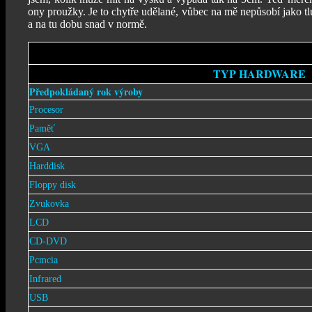
ony proužky. Je to chytře udělané, vůbec na mě nepůsobí jako tl
a na tu dobu snad v normě.
TYP HARDWARE
Předpokládaný rok výroby
Procesor
Paměť
VGA
Harddisk
Floppy disk
Zvukovka
LCD
CD-DVD
Pcmcia
Infrared
USB