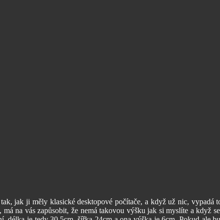
 tak, jak ji měly klasické desktopové počítače, a když už nic, vypadá
, má na vás zapůsobit, že nemá takovou výšku jak si myslíte a když se 
, délka je tedy 30.5cm, šířka 24cm a ona výška je 6cm. Pokud ale bu