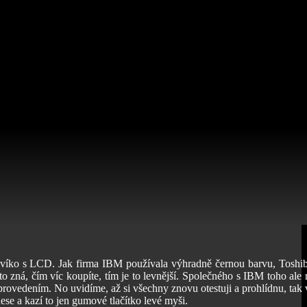
o víko s LCD. Jak firma IBM používala výhradně černou barvu, Toshib
to zná, čím víc koupíte, tím je to levnější. Společného s IBM toho ale 
 provedením. No uvidíme, až si všechny znovu otestuji a prohlídnu, tak
e a kazí to jen gumové tlačítko levé myši.