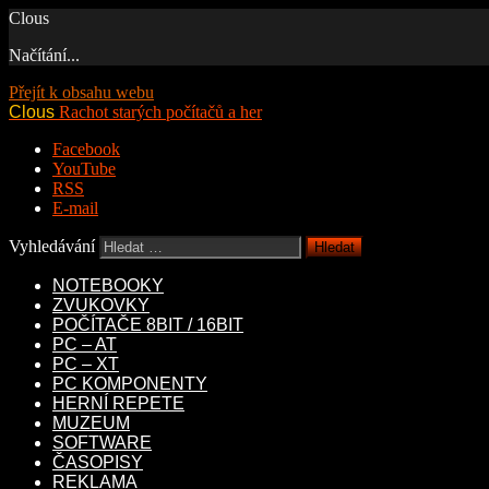
Clous
Načítání...
Přejít k obsahu webu
Clous
Rachot starých počítačů a her
Facebook
YouTube
RSS
E-mail
Vyhledávání
NOTEBOOKY
ZVUKOVKY
POČÍTAČE 8BIT / 16BIT
PC – AT
PC – XT
PC KOMPONENTY
HERNÍ REPETE
MUZEUM
SOFTWARE
ČASOPISY
REKLAMA