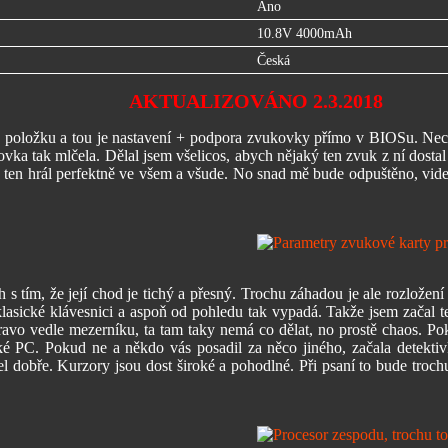
Ano
10.8V 4000mAh
Česká
AKTUALIZOVÁNO 2.3.2018
nu položku a tou je nastavení + podpora zvukovky přímo v BIOSu. Nec
kovka tak mlčela. Dělal jsem všelicos, abych nějaký ten zvuk z ní dost
 ten hrál perfektně ve všem a všude. No snad mě bude odpuštěno, vide
s tím, že její chod je tichý a přesný. Trochu záhadou je ale rozložení k
klasické klávesnici a aspoň od pohledu tak vypadá. Takže jsem začal t
avo vedle mezerníku, ta tam taky nemá co dělat, no prostě chaos. Poku
ické PC. Pokud ne a někdo vás posadil za něco jiného, začala detekti
šel dobře. Kurzory jsou dost široké a pohodlné. Při psaní to bude troch