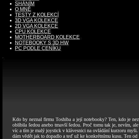
SHÁNÍM
O MNĚ
TESTY Z KOLEKCÍ
3D VGA KOLEKCE
2D VGA KOLEKCE
CPU KOLEKCE
MOTHERBOARD KOLEKCE
NOTEBOOKY S 3D HW
PC PODLE CENÍKU
Kdo by neznal firmu Toshiba a její notebooky? Ten, kdo je nez
oblíbila šedou anebo tmavší šedou. Proč tomu tak je, nevím, ale 
víc a tím je malý joystick v klávesnici na ovládání kurzoru myš
dám vědět jak to dopadlo a teď už ke konkrétnímu kusu. Ten od 