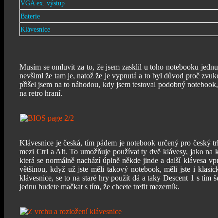
VGA ex. výstup
Baterie
Klávesnice
Musím se omluvit za to, že jsem zasklil u toho notebooku jed
nevšiml že tam je, natož že je vypnutá a to byl důvod proč zvu
přišel jsem na to náhodou, kdy jsem testoval podobný notebook,
na retro hraní.
Klávesnice je česká, tím pádem je notebook určený pro český trh 
mezi Ctrl a Alt. To umožňuje používat ty dvě klávesy, jako na 
která se normálně nachází úplně někde jinde a další klávesa vpr
většinou, když už jste měli takový notebook, měli jste i klas
klávesnice, se to na staré hry použít dá a taky Descent 1 s tím 
jednu budete mačkat s tím, že chcete trefit mezerník.