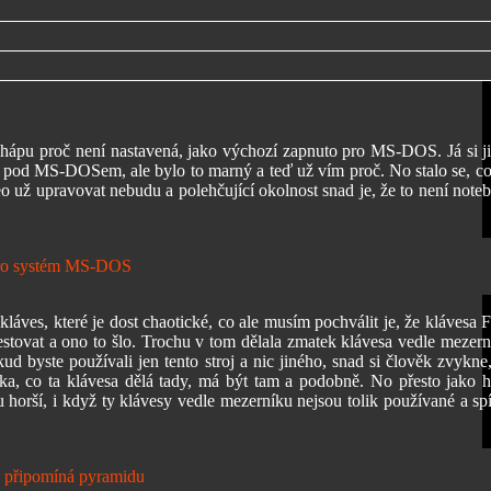
hápu proč není nastavená, jako výchozí zapnuto pro MS-DOS. Já si ji
al pod MS-DOSem, ale bylo to marný a teď už vím proč. No stalo se, co
o už upravovat nebudu a polehčující okolnost snad je, že to není note
láves, které je dost chaotické, co ale musím pochválit je, že klávesa F
estovat a ono to šlo. Trochu v tom dělala zmatek klávesa vedle mezern
d byste používali jen tento stroj a nic jiného, snad si člověk zvykne,
vka, co ta klávesa dělá tady, má být tam a podobně. No přesto jako h
u horší, i když ty klávesy vedle mezerníku nejsou tolik používané a spí