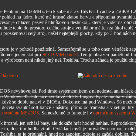
le Pentium na 166MHz, ten k sobě má 2x 16KB L1 cache a 256KB L2 cach
pohled na jádro, které má krásně zlatou barvu a připomíná pyramidu. 
rocesor je chlazen pasivně hliníkovou destičkou, která je vidět na o
olňuje teplo do prostoru celého stroje a ventilátor má jen za úkol tep
ru proskenoval celý stroj, našel nejteplejší plochy, kdy po 3 hodinách
esoru je v pohodě použitelná. Samozřejmě se u toho onen větráček zapín
ítomen jeden slot pro
SO-DIMM paměť
. Ten je obsazen pamětí od f
 a výrobcem není nikdo jiný než Toshiba. Trochu záhada je použití chip
nevyhovující. Pod tímto systémem jsem z ní nedostal ani hlásek a ani
 pro Windows 95, kde sice zvukové efekty fungovaly, ale hudba v žádné
 když se dobře nataví v BIOSu. Dokonce má pod Windows 98 možnost 
 docela kvalitní soft-bance s nástroji přímo od Yamaha a v setupu hry 
ím systému MS-DOS
. Samozřejmě to funguje i v
operačním systému W
hrozné, jen schází basy, ale dokáže hrát hodně nahlas. Reproduktory j
e to, dost tím hudba ztratí. Ovládání myši je prováděno pomocí malé
o Toshiba, ta je originální, hned po zapojení zdroje se začala dobíjet.