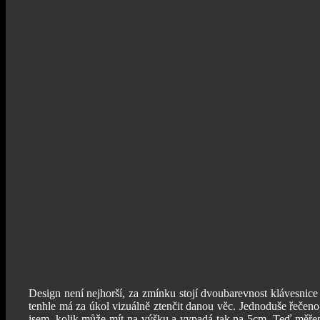
Design není nejhorší, za zmínku stojí dvoubarevnost klávesnice
tenhle má za úkol vizuálně ztenčit danou věc. Jednoduše řečeno
jsem, kolik může mít na výšku a vypadá tak na 5cm. Teď měření