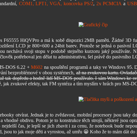
tandardní,
COM1, LPT1, VGA, koncovka PS/2
,
2x PCMCIA
a
USB
ies F65555 HiQVPro a má k sobě dispozici 2MB paměti. Žádné 3D fun
 rozlišení LCD je 800×600 a 24bit barev. Protože se jedná o pasivní 
ou nechává svoji stopu v podobě stejného kurzoru jaký používáte. Na
lověk potřeboval jen dělat tu administrativu, šel právě do pasivního 
h MS-DOS 6.22 +
M602
na spouštění programů a taky ve Windovs 95. D
tování bezproblémové v obou systémech,
až na zvukovou kartu. Ovladače 
í, až tak dopředu a hodně lidí MS-DOS používalo. I sám Windows ke
ě, jak zvukové efekty, tak FM syntéza a tím myslím v hrách pro MS-D
ooky otvírat. Jednak je to zvědavost, mobilní procesory jsou taky dost 
é a vhodné obdivu. Potom je to konstrukce těch strojů, některé jsou opra
 nejdelší čas, je lepší se jich zbavit i za cenu, že notebook bude nepou
d, jsou to jak moje děti a vyrostou, až umřu 😀 Koho že to mám dát do 