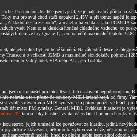
e. Po sundání chladiče jsem zjistil, že je naletovaný přímo na zákl
Taky mu pro svůj chod stačí napájení 2.45V a při tomto napětí je tep
brázku „Základní deska zespodu“, a má zhruba velikost jako PCMCIA šac
lý vzduch vysát. Není to ta klasická honěná chladného vzduchu, co posky
 neustálých dem ze hry Quake 1, jsem naměřil maximální teplotu 32.8C 
al, ale jeho hluk byl jen tiché šumění. Na základní desce je integrová
irmy Transcent o velikosti 32MB a maximálně slot dokáže pojmout 12
setu, není tu žádný Intel, VIA nebo ALI, jen Toshiba.
 jsem nic nenašel pro inicializaci. Její nastavení nepodporuje ani B
 hře nehrála a to i přesto že soubory MIDI krásně hrají.
od firmy Ya
si zvolit softwarovou MIDI syntézu a tu potom použít ve hrách pro
stačí dát místo FM syntézy, Generál MIDI. Ovládání hlasitosti je vyře
indows 95
, tam se taky hlasitost zvuku dá ovládat i pomocí ikonky v liš
sou stereo, jejich umístění lze považovat za klasiku, jediná nevýhoda
ho joysticku v klávesnici, někomu to vyhovovat může, někomu ne, ale
 To mně samozřejmě nedalo, hned po plném nabití jsem zdroj odpojit, za