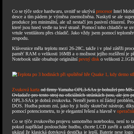
Co se týče srdce hardwaru, uvnitř se ukrývá
procesor
Intel Mobi
desce a tím pádem je výměna znemožněna. Naskytl se ale super 
produkce jen minimální, ale už nestačí jen pasivní chlazení. P
které jsou hned vedle na levé straně. Pomocí toho chladiče se uv
vrtule ventilátoru přes chladič. Jako vždy jsem pomocí teplomě
zespodu.
Klávesnice měla teplotu mezi 26-28C, takže i v plné zátěži proc
paměť RAM o velikosti 16MB a o možnost jejího rozšíření je př
Notebook stále obsahuje originální
pevný disk
o velikosti 2.1GB
Zvuková karta
od firmy Yamaha OPL3-SAx je bohužel pro MS-DOS 
Ovladače pro tento stroj na oficiálních stránkách jsou, ale jen
OPL3-SAx je dobrá zvukovka. Neměl jsem s ní žádný problém,
DOS. Hudba potom zní, jako by ji hrály skutečné nástroje, díky
pomocí potenciometru, to je elegantní řešení a hlavně v
operačn
Co se týče zvukového projevu samotného notebooku, není to tak 
pokud například posloucháte hudbu, chcete LCD zavřít a udělát
ukázal že klasická dotyková destička je lepší. Baterie nese log