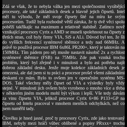
Zdá se však, že to nebyla válka jen mezi společnostmi vyrábějící
procesory, ale také základních desek a hlavně jejich čipsetů. Intel
měl tu výhodu, že měl svoje čipsety šité na míru ke svým
procesorům. Tudíž byla rozhodně větší záruka, že ty dvě věci spolu
poběží takříkajíc na maximum a relativně stabilně. Zatímco nově
vznikající procesory Cyrix a AMD se museli spolehnout na čipsety z
třetích stran, což byly firmy VIA, SiS a ALi. Důvod byl ten, že šli
do vyšších frekvencí systémové sběrnice a tedy nad 66MHz. A
právě to používá procesor IBM 6x86L PR200+, který je taktován na
150MHz. Tím pádem pro něj musíte nastavit násobič 2x a rychlost
systémové sběrnice (FSB) na 75MHz. Zde pak vzniká trochu
problém, který byl zřejmě i v minulosti a bylo asi potřeba najít
dobrou základní desku. Jenže moje kolekce základních desek je
omezená, ale dal jsem si tu práci a procesor prošel všemi základními
deskami co mám. Bylo to ovšem jen v operačním systému MS-
DOS. Také všechny měly čipset od VIA a výsledky byly vždy
stejné. V minulosti jich ovšem bylo vyrobeno o mnoho více a třeba
v některém jiném modelu mohl být výkon i lepší. Vše tedy dávám
za vinu čipsetu VIA, jelikož procesor Cyrix 6×86 P133+GP na
čipsetu od Intelu pracoval v mnohem menších odchylkách, než co
jsem naměřil tady.
Člověku je hned jasné, proč ty procesory Cyrix, zde jako testovaný
IBM, nebyly mezi hráči vůbec oblíbené a popisy PRxxx+ trochu