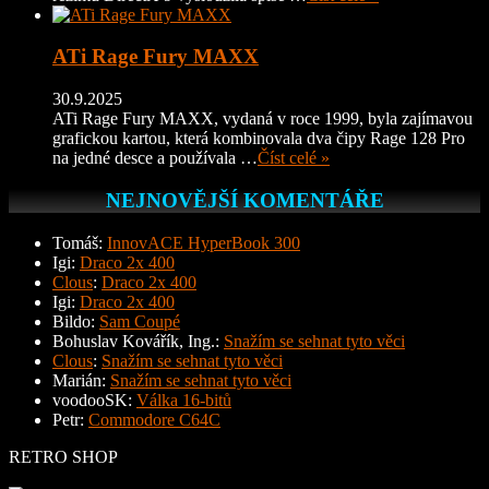
ATi Rage Fury MAXX
30.9.2025
ATi Rage Fury MAXX, vydaná v roce 1999, byla zajímavou
grafickou kartou, která kombinovala dva čipy Rage 128 Pro
na jedné desce a používala …
Číst celé »
NEJNOVĚJŠÍ KOMENTÁŘE
Tomáš
:
InnovACE HyperBook 300
Igi
:
Draco 2x 400
Clous
:
Draco 2x 400
Igi
:
Draco 2x 400
Bildo
:
Sam Coupé
Bohuslav Kovářík, Ing.
:
Snažím se sehnat tyto věci
Clous
:
Snažím se sehnat tyto věci
Marián
:
Snažím se sehnat tyto věci
voodooSK
:
Válka 16-bitů
Petr
:
Commodore C64C
RETRO SHOP