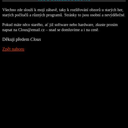
Všechno zde slouží k mojí zábavě, taky k rozšiřování obzorů u starých her,
starých počítačů a různých programů. Stránky to jsou osobní a nevýdělečné.
Pokud máte něco starého, ať již software nebo hardware, zkuste prosím
napsat na Clous@email.cz – snad se domluvíme a i na ceně.
Děkuji předem
Clous
Zpět nahoru