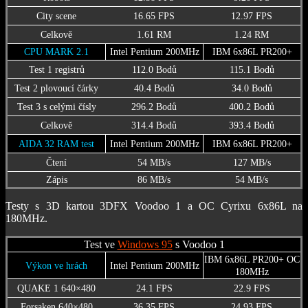
City scene
16.65 FPS
12.97 FPS
Celkově
1.61 RM
1.24 RM
CPU MARK 2.1
Intel Pentium 200MHz
IBM 6x86L PR200+
Test 1 registrů
112.0 Bodů
115.1 Bodů
Test 2 plovoucí čárky
40.4 Bodů
34.0 Bodů
Test 3 s celými čísly
296.2 Bodů
400.2 Bodů
Celkově
314.4 Bodů
393.4 Bodů
AIDA 32 RAM test
Intel Pentium 200MHz
IBM 6x86L PR200+
Čtení
54 MB/s
127 MB/s
Zápis
86 MB/s
54 MB/s
Testy s 3D kartou 3DFX Voodoo 1 a OC Cyrixu 6x86L na
180MHz.
Test ve
Windows 95
s Voodoo 1
IBM 6x86L PR200+ OC
Výkon ve hrách
Intel Pentium 200MHz
180MHz
QUAKE 1 640×480
24.1 FPS
22.9 FPS
Forsaken 640×480
36.35 FPS
24.93 FPS