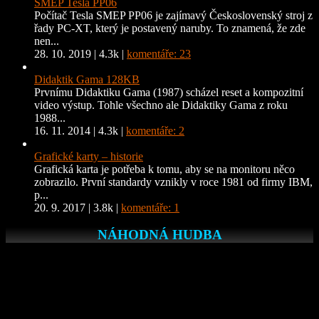
SMEP Tesla PP06
Počítač Tesla SMEP PP06 je zajímavý Československý stroj z
řady PC-XT, který je postavený naruby. To znamená, že zde
nen...
28. 10. 2019
|
4.3k
|
komentáře: 23
Didaktik Gama 128KB
Prvnímu Didaktiku Gama (1987) scházel reset a kompozitní
video výstup. Tohle všechno ale Didaktiky Gama z roku
1988...
16. 11. 2014
|
4.3k
|
komentáře: 2
Grafické karty – historie
Grafická karta je potřeba k tomu, aby se na monitoru něco
zobrazilo. První standardy vznikly v roce 1981 od firmy IBM,
p...
20. 9. 2017
|
3.8k
|
komentáře: 1
NÁHODNÁ HUDBA