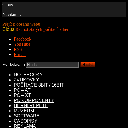
Clous
Načítání...
Přejít k obsahu webu
Clous
Rachot starých počítačů a her
Facebook
YouTube
RSS
E-mail
Vyhledávání
NOTEBOOKY
ZVUKOVKY
POČÍTAČE 8BIT / 16BIT
PC – AT
PC – XT
PC KOMPONENTY
HERNÍ REPETE
MUZEUM
SOFTWARE
ČASOPISY
REKLAMA