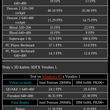
19 FPS
13 FPS
640×480
Descent 2 320×200
40.10 FPS
45.06 FPS
cockpit
Descent 2 640×480
15.29 FPS
14.75 FPS
cockpit
Blood 320×200
33 FPS
22 FPS
Blood 640×480
10 FPS
8 FPS
Superscape 1.0c
92.9 FPS
100.6 FPS
PC Player Bechmark
37.1 FPS
33.0 FPS
PC Player Bechmark
14.3 FPS
12.8 FPS
640×400
Testy s 3D kartou 3DFX Voodoo 1.
Test ve
Windows 95
s Voodoo 1
Výkon ve hrách
Intel Pentium 200MHz
IBM 6x86L PR200+
QUAKE 1 640×480
24.1 FPS
19.4 FPS
Forsaken 640×480
36.35 FPS
22.30 FPS
Final Reality
Intel Pentium 200MHz
IBM 6x86L PR200+
Robots
12.38 FPS
9.20 FPS