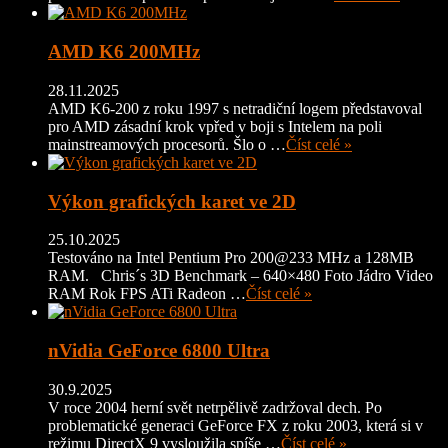
AMD K6 200MHz
28.11.2025
AMD K6-200 z roku 1997 s netradiční logem představoval
pro AMD zásadní krok vpřed v boji s Intelem na poli
mainstreamových procesorů. Šlo o …
Číst celé »
Výkon grafických karet ve 2D
25.10.2025
Testováno na Intel Pentium Pro 200@233 MHz a 128MB
RAM. Chris´s 3D Benchmark – 640×480 Foto Jádro Video
RAM Rok FPS ATi Radeon …
Číst celé »
nVidia GeForce 6800 Ultra
30.9.2025
V roce 2004 herní svět netrpělivě zadržoval dech. Po
problematické generaci GeForce FX z roku 2003, která si v
režimu DirectX 9 vysloužila spíše …
Číst celé »