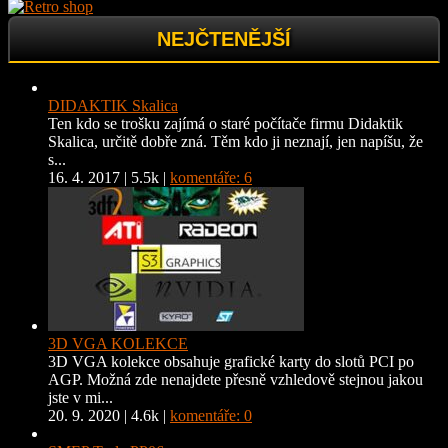
NEJČTENĚJŠÍ
DIDAKTIK Skalica
Ten kdo se trošku zajímá o staré počítače firmu Didaktik
Skalica, určitě dobře zná. Těm kdo ji neznají, jen napíšu, že
s...
16. 4. 2017
|
5.5k
|
komentáře: 6
3D VGA KOLEKCE
3D VGA kolekce obsahuje grafické karty do slotů PCI po
AGP. Možná zde nenajdete přesně vzhledově stejnou jakou
jste v mi...
20. 9. 2020
|
4.6k
|
komentáře: 0