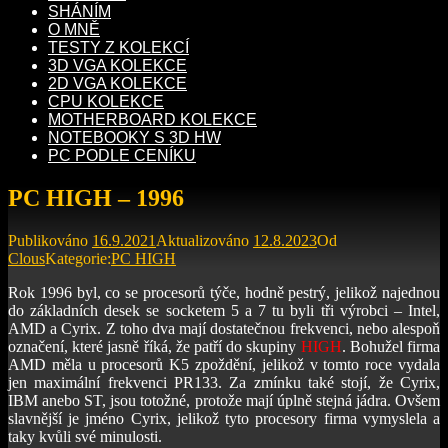
SHÁNÍM
O MNĚ
TESTY Z KOLEKCÍ
3D VGA KOLEKCE
2D VGA KOLEKCE
CPU KOLEKCE
MOTHERBOARD KOLEKCE
NOTEBOOKY S 3D HW
PC PODLE CENÍKU
PC HIGH – 1996
Publikováno
16.9.2021
Aktualizováno
12.8.2023
Od
Clous
Kategorie:
PC HIGH
Rok 1996 byl, co se procesorů týče, hodně pestrý, jelikož najednou
do základních desek se socketem 5 a 7 tu byli tři výrobci – Intel,
AMD a Cyrix. Z toho dva mají dostatečnou frekvenci, nebo alespoň
označení, které jasně říká, že patří do skupiny
HIGH
. Bohužel firma
AMD měla u procesorů K5 zpoždění, jelikož v tomto roce vydala
jen maximální frekvenci PR133. Za zmínku také stojí, že Cyrix,
IBM anebo ST, jsou totožné, protože mají úplně stejná jádra. Ovšem
slavnější je jméno Cyrix, jelikož tyto procesory firma vymyslela a
taky kvůli své minulosti.