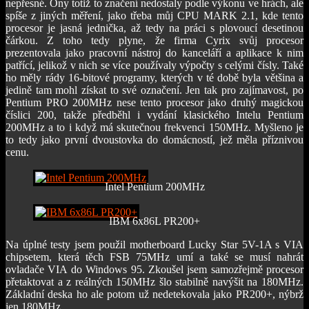
nepřesné. Ony totiž to značení nedostaly podle výkonu ve hrách, ale
spíše z jiných měření, jako třeba můj CPU MARK 2.1, kde tento
procesor je jasná jednička, až tedy na práci s plovoucí desetinou
čárkou. Z toho tedy plyne, že firma Cyrix svůj procesor
prezentovala jako pracovní nástroj do kanceláří a aplikace k nim
patřící, jelikož v nich se více používaly výpočty s celými čísly. Také
ho měly rády 16-bitové programy, kterých v té době byla většina a
jedině tam mohl získat to své označení. Jen tak pro zajímavost, po
Pentium PRO 200MHz nese tento procesor jako druhý magickou
číslici 200, takže předběhl i vydání klasického Intelu Pentium
200MHz a to i když má skutečnou frekvenci 150MHz. Myšleno je
to tedy jako první dvoustovka do domácností, jež měla příznivou
cenu.
Intel Pentium 200MHz
IBM 6x86L PR200+
Na úplné testy jsem použil motherboard Lucky Star 5V-1A s VIA
chipsetem, která těch FSB 75MHz umí a také se musí nahrát
ovladače VIA do Windows 95. Zkoušel jsem samozřejmě procesor
přetaktovat a z reálných 150MHz šlo stabilně navýšit na 180MHz.
Základní deska ho ale potom už nedetekovala jako PR200+, nýbrž
jen 180MHz.