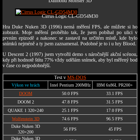
Daimond Monster 3D
Cirrus Logic CL-GD54M30
Hra Duke Nuken 3D (1996) nemá měření FPS, ale můžete si ho
zobrazit. Moje měření proběhlo tak, že jsem pobíhal po ulici v
prvním epizodě a nakonec se zastavil na určitém místě, kde bylo
snímků nejméně a ty jsem zaznamenal. Podobné je to i u hry Blood.
U Descent 2 (1997) jsem vytvořil demo s náročnější akční scénou,
kdy při hodnotě štítu 77% vždy udělám snímek, aby byl měřený bod
v čase co nejpodobnější.
Test v
MS-DOS
Výkon ve hrách
Intel Pentium 200MHz
IBM 6x86L PR200+
DOOM
50.0 FPS
33.1 FPS
DOOM 2
47.8 FPS
31.5 FPS
QUAKE 1 320×240
25.1 FPS
17.0 FPS
Wolfenstein 3D
74.6 FPS
96.5 FPS
Duke Nuken 3D
56 FPS
45 FPS
320×200
Duke Nuken 3D