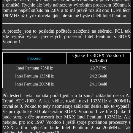
z ohniště. Rychle ale byly nahrazeny výrobním procesem 350nm, k
tomu se napětí snížilo na 2.8V a to má právě rozlišit ono L. Při těch
180MHz už Cyrix docela ujde, ale stejně byste chtěli Intel Pentium.
A protože jsou to poslední počítače založené na sběrnici PCI, tak
zde vypíšu výkon předešlých procesorů Intel Pentium s 3DFX
Voodoo 1.
Quake 1 s 3DFX Voodoo 1
Procesor
640×480
Intel Pentium 75MHz
20.7 FPS
Intel Pentium 133MHz
24.2 Bodů
Intel Pentium 200MHz
24.1 Bodů
Při testech byla použita pořád jedna a ta samá základní deska A-
Trend ATC-1000. A jak vidíte, rozdíl mezi 133MHz a 200MHz
rovná se 0. Pokud to tedy neomezuje základní deska, tak to vypadá,
že pro grafický 3D akcelerátor 3DFX Voodoo 1 ve hře Quake 1
bude strop v éře procesorů bez MXX Intel Pentium 133MHz. Ale
nebojte, pro rok 1997 Voodoo 1 ještě spoje protáhnou procesory s
MXX a tím nejlepším bude Intel Pentium 2 na 266MHz. Tak
uvidím, jak se ty dráhy rozzáří.