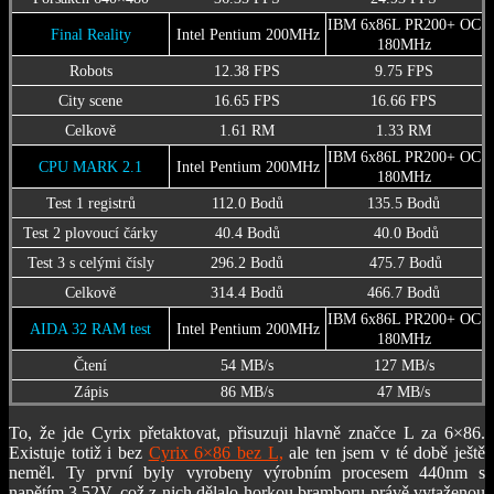
IBM 6x86L PR200+ OC
Final Reality
Intel Pentium 200MHz
180MHz
Robots
12.38 FPS
9.75 FPS
City scene
16.65 FPS
16.66 FPS
Celkově
1.61 RM
1.33 RM
IBM 6x86L PR200+ OC
CPU MARK 2.1
Intel Pentium 200MHz
180MHz
Test 1 registrů
112.0 Bodů
135.5 Bodů
Test 2 plovoucí čárky
40.4 Bodů
40.0 Bodů
Test 3 s celými čísly
296.2 Bodů
475.7 Bodů
Celkově
314.4 Bodů
466.7 Bodů
IBM 6x86L PR200+ OC
AIDA 32 RAM test
Intel Pentium 200MHz
180MHz
Čtení
54 MB/s
127 MB/s
Zápis
86 MB/s
47 MB/s
To, že jde Cyrix přetaktovat, přisuzuji hlavně značce L za 6×86.
Existuje totiž i bez
Cyrix 6×86 bez L,
ale ten jsem v té době ještě
neměl. Ty první byly vyrobeny výrobním procesem 440nm s
napětím 3.52V, což z nich dělalo horkou bramboru právě vytaženou