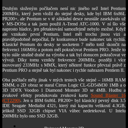
Druhým složeným počítačem není nic jiného než Intel Pentium
200MHz, který jsem vložil do stejné desky, kde byl IBM 6x86L
PR200+, ale Pentium se v té základní desce neustále zasekávalo už
v MS-DOSu a tak jsem použil A-Trend ATC-1000. V ní šlo vše
naprosto hladce, jen přetaktování samozřejmě nebylo možné. Když
ale vznikalo první Pentium, Intel měl trochu jinou vizi a
pravděpodobně nepočítal, že konkurence bude nakonec tak rychlá.
Klasické Pentium do desky se socketem 7 mělo totiž skončit na
frekvenci 166MHz a potom měl pokračovat Pentiem PRO. Jenže to
bylo stále strašně drahé na výrobu a tak byl donucen pokračovat ve
vývoji. Díky tomu vznikly frekvence 200MHz, později i více
inovovaný 233MHz s MMX, který některé funkce převzal právě z
Pentium PRO a stejně tak byl nakonec i rychle nahrazen Pentiem II.
Oba počítače měly jinak v mých testech vše stejné – 16MB RAM
SIMM, o 2D obraz se staral Cirrus Logic CL-GD54M30 1MB a o
3D 3DFX Voodoo 1 Diamond Monster 3D se 4MB. Hudbu a
zvukové efekty produkovala zvuková karta
Sound Blaster 16
(CT2290)
. Jen u IBM 6x86L PR200+ byl klasický pevný disk 3.5
IDE Seagate Medialist 4321, který má kapacitu velikostí 4.3GB,
jelikož SSD 32GB chipset VIA vůbec nedetekoval. U Intelu
200MHz bylo ono SSD 32GB.