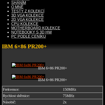
SHÁNÍM
O MNĚ
TESTY Z KOLEKCÍ
3D VGA KOLEKCE
2D VGA KOLEKCE
CPU KOLEKCE
MOTHERBOARD KOLEKCE
NOTEBOOKY S 3D HW
PC PODLE CENÍKU
IBM 6×86 PR200+
IBM 6×86 PR200+
IBM 6×86 PR200+
Frekvence:
150MHz
Rychlost sběrnice:
75MHz
Násobič:
2x