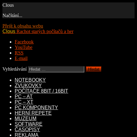
Clous
Načítání...
Přejít k obsahu webu
Clous
Rachot starých počítačů a her
Facebook
YouTube
RSS
E-mail
Vyhledávání
NOTEBOOKY
ZVUKOVKY
POČÍTAČE 8BIT / 16BIT
PC – AT
PC – XT
PC KOMPONENTY
HERNÍ REPETE
MUZEUM
SOFTWARE
ČASOPISY
REKLAMA