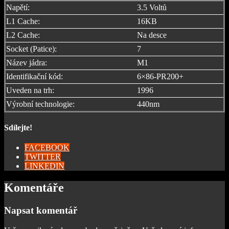
Napětí:
3.5 Voltů
L1 Cache:
16KB
L2 Cache:
Na desce
Socket (Patice):
7
Název jádra:
M1
Identifikační kód:
6×86-PR200+
Uveden na trh:
1996
Výrobní technologie:
440nm
Sdílejte!
FACEBOOK
TWITTER
LINKEDIN
Komentáře
Napsat komentář