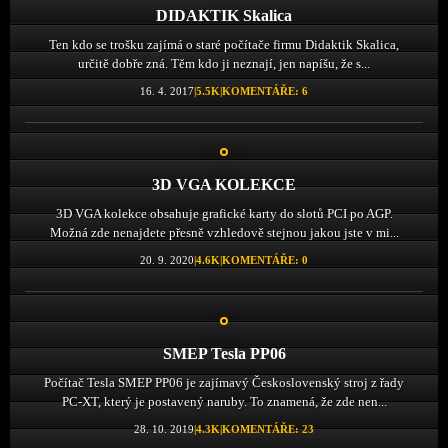
DIDAKTIK Skalica
Ten kdo se trošku zajímá o staré počítače firmu Didaktik Skalica,
určitě dobře zná. Těm kdo ji neznají, jen napíšu, že s...
16. 4. 2017
|
5.5K
|
KOMENTÁŘE: 6
3D VGA KOLEKCE
3D VGA kolekce obsahuje grafické karty do slotů PCI po AGP.
Možná zde nenajdete přesně vzhledově stejnou jakou jste v mi...
20. 9. 2020
|
4.6K
|
KOMENTÁŘE: 0
SMEP Tesla PP06
Počítač Tesla SMEP PP06 je zajímavý Československý stroj z řady
PC-XT, který je postavený naruby. To znamená, že zde nen...
28. 10. 2019
|
4.3K
|
KOMENTÁŘE: 23