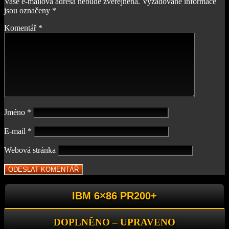
Vaše e-mailová adresa nebude zveřejněna.
Vyžadované informace
jsou označeny
*
Komentář
*
Jméno
*
E-mail
*
Webová stránka
IBM 6×86 PR200+
DOPLNĚNO – UPRAVENO