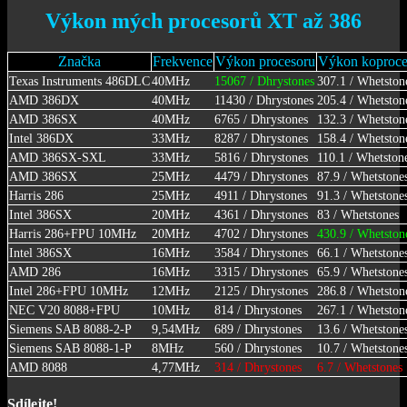
Výkon mých procesorů XT až 386
Značka
Frekvence
Výkon procesoru
Výkon koproce
Texas Instruments 486DLC
40MHz
15067 / Dhrystones
307.1 / Whetston
AMD 386DX
40MHz
11430 / Dhrystones
205.4 / Whetston
AMD 386SX
40MHz
6765 / Dhrystones
132.3 / Whetston
Intel 386DX
33MHz
8287 / Dhrystones
158.4 / Whetston
AMD 386SX-SXL
33MHz
5816 / Dhrystones
110.1 / Whetston
AMD 386SX
25MHz
4479 / Dhrystones
87.9 / Whetstone
Harris 286
25MHz
4911 / Dhrystones
91.3 / Whetstone
Intel 386SX
20MHz
4361 / Dhrystones
83 / Whetstones
Harris 286+FPU 10MHz
20MHz
4702 / Dhrystones
430.9 / Whetston
Intel 386SX
16MHz
3584 / Dhrystones
66.1 / Whetstone
AMD 286
16MHz
3315 / Dhrystones
65.9 / Whetstone
Intel 286+FPU 10MHz
12MHz
2125 / Dhrystones
286.8 / Whetston
NEC V20 8088+FPU
10MHz
814 / Dhrystones
267.1 / Whetston
Siemens SAB 8088-2-P
9,54MHz
689 / Dhrystones
13.6 / Whetstone
Siemens SAB 8088-1-P
8MHz
560 / Dhrystones
10.7 / Whetstone
AMD 8088
4,77MHz
314 / Dhrystones
6.7 / Whetstones
Sdílejte!