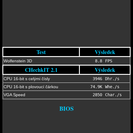
Test
Výsledek
Wolfenstein 3D
8.8
FPS
CHechkIT 2.1
Výsledek
CPU
16-bit s celými čísly
3946
Dhr./s
CPU 16-bit s plovoucí čárkou
74.9K
Whe./s
VGA Speed
2850
Char./s
BIOS