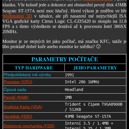
43MB
klasiku. Vše krásně jede a dokonce ani obstarožní pevný disk
Seagate ST-157A
není moc hlučný. Herní výkon je změřen ve hře
Wolfenstein 3D
v tabulce, ale při nasazení mé nejrychlejší ISA
VGA grafické karty Cirrus Logic CL-GD5420 to stouplo na 11.8
FPS a s tímto výsledkem se dostává až k procesoru Intel 386SX
20MHz.
Monitor je ze stejných let jako počítač, má značku KFC, takže je
libo proklatě dobré kuře anebo monitor ke snědku? 🙂
PARAMETRY POČÍTAČE
TYP HARDWARE
JEHO PARAMETRY
Předpokládaný rok výroby
1991
Procesor (CPU)
Intel 286 16MHz
Čipová sada
Headland
Paměť (RAM)
1MB
Trident s čipem TVGA8900B
Grafická Karta (VGA)
/ 512KB
Harddisk (HDD)
43MB Seagate ST-157A
Interní 3.5 / 1.4MB +
Disketová mechanika (FDD)
Interní 5.25 / 1.2MB