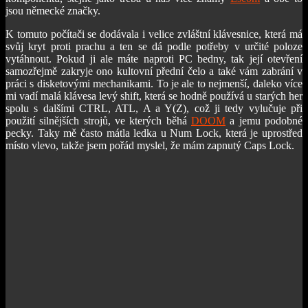
jsou německé značky.
K tomuto počítači se dodávala i velice zvláštní klávesnice, která má
svůj kryt proti prachu a ten se dá podle potřeby v určité poloze
vytáhnout. Pokud ji ale máte naproti PC bedny, tak její otevření
samozřejmě zakryje ono kultovní přední čelo a také vám zabrání v
práci s disketovými mechanikami. To je ale to nejmenší, daleko více
mi vadí malá klávesa levý shift, která se hodně používá u starých her
spolu s dalšími CTRL, ATL, A a Y(Z), což ji tedy vylučuje při
použití silnějších strojů, ve kterých běhá
DOOM
a jemu podobné
pecky. Taky mě často mátla ledka u Num Lock, která je uprostřed
místo vlevo, takže jsem pořád myslel, že mám zapnutý Caps Lock.