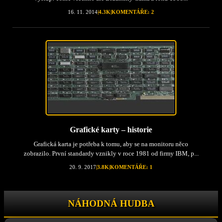
16. 11. 2014
|
4.3K
|
KOMENTÁŘE: 2
Grafické karty – historie
Grafická karta je potřeba k tomu, aby se na monitoru něco
zobrazilo. První standardy vznikly v roce 1981 od firmy IBM, p...
20. 9. 2017
|
3.8K
|
KOMENTÁŘE: 1
NÁHODNÁ HUDBA