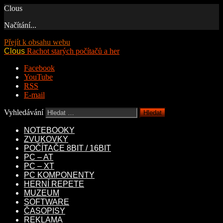
Clous
Načítání...
Přejít k obsahu webu
Clous
Rachot starých počítačů a her
Facebook
YouTube
RSS
E-mail
Vyhledávání
NOTEBOOKY
ZVUKOVKY
POČÍTAČE 8BIT / 16BIT
PC – AT
PC – XT
PC KOMPONENTY
HERNÍ REPETE
MUZEUM
SOFTWARE
ČASOPISY
REKLAMA