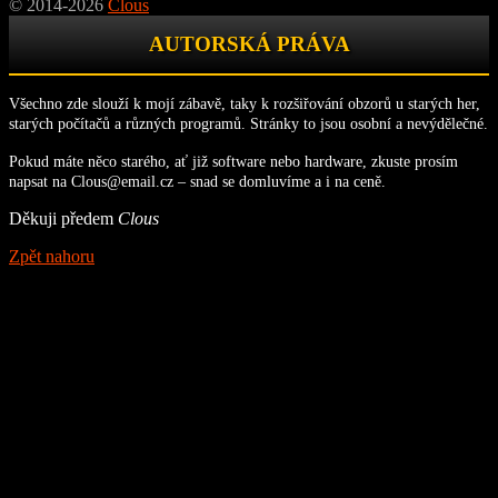
© 2014-2026
Clous
AUTORSKÁ PRÁVA
Všechno zde slouží k mojí zábavě, taky k rozšiřování obzorů u starých her,
starých počítačů a různých programů. Stránky to jsou osobní a nevýdělečné.
Pokud máte něco starého, ať již software nebo hardware, zkuste prosím
napsat na Clous@email.cz – snad se domluvíme a i na ceně.
Děkuji předem
Clous
Zpět nahoru