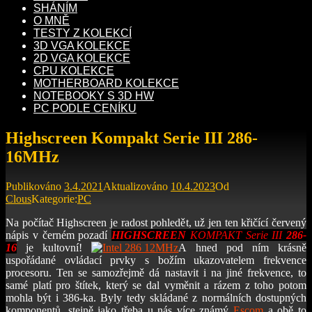
SHÁNÍM
O MNĚ
TESTY Z KOLEKCÍ
3D VGA KOLEKCE
2D VGA KOLEKCE
CPU KOLEKCE
MOTHERBOARD KOLEKCE
NOTEBOOKY S 3D HW
PC PODLE CENÍKU
Highscreen Kompakt Serie III 286-
16MHz
Publikováno
3.4.2021
Aktualizováno
10.4.2023
Od
Clous
Kategorie:
PC
Na počítač Highscreen je radost pohledět, už jen ten křičící červený
nápis v černém pozadí
HIGHSCREEN
KOMPAKT Serie III
286-
16
je kultovní!
A hned pod ním krásně
uspořádané ovládací prvky s božím ukazovatelem frekvence
procesoru. Ten se samozřejmě dá nastavit i na jiné frekvence, to
samé platí pro štítek, který se dal vyměnit a rázem z toho potom
mohla být i 386-ka. Byly tedy skládané z normálních dostupných
komponentů, stejně jako třeba u nás více známý
Escom
a obě to