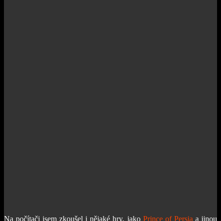
Na počítači jsem zkoušel i nějaké hry, jako
Prince of Persia
a jinou