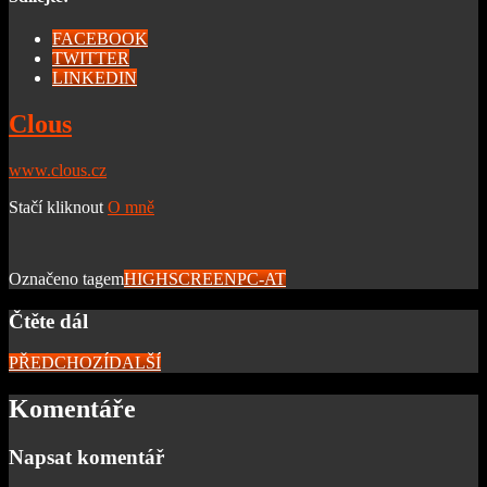
FACEBOOK
TWITTER
LINKEDIN
Clous
www.clous.cz
Stačí kliknout
O mně
Označeno tagem
HIGHSCREEN
PC-AT
Čtěte dál
PŘEDCHOZÍ
DALŠÍ
Komentáře
Napsat komentář