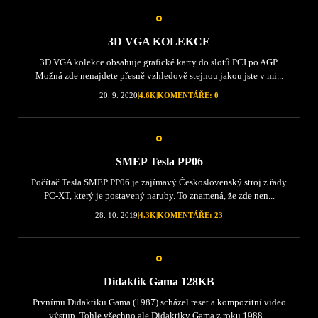
3D VGA KOLEKCE
3D VGA kolekce obsahuje grafické karty do slotů PCI po AGP.
Možná zde nenajdete přesně vzhledově stejnou jakou jste v mi...
20. 9. 2020
|
4.6K
|
KOMENTÁŘE: 0
SMEP Tesla PP06
Počítač Tesla SMEP PP06 je zajímavý Československý stroj z řady
PC-XT, který je postavený naruby. To znamená, že zde nen...
28. 10. 2019
|
4.3K
|
KOMENTÁŘE: 23
Didaktik Gama 128KB
Prvnímu Didaktiku Gama (1987) scházel reset a kompozitní video
výstup. Tohle všechno ale Didaktiky Gama z roku 1988...