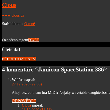
Clous
www.clous.cz
Stačí kliknout
O mně
Označeno tagem
PC-AT
Čtěte dál
PŘEDCHOZÍ
DALŠÍ
4 komentáře “
Jamicon SpaceStation 386
”
Wolfus
napsal:
27.12.2020 (22:05)
Ahoj, cez co ti tam hra MIDI? Nejaky wavetable daughterboard
ODPOVĚDĚT
Clous
napsal:
28.12.2020 (18:58)