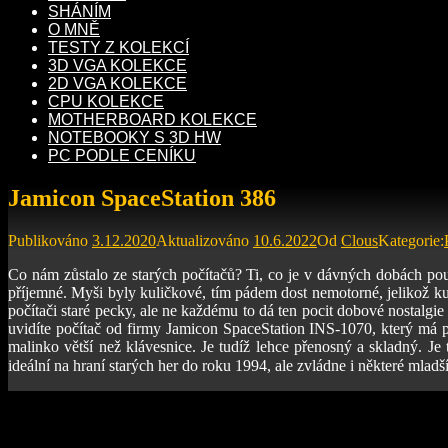
SHÁNÍM
O MNĚ
TESTY Z KOLEKCÍ
3D VGA KOLEKCE
2D VGA KOLEKCE
CPU KOLEKCE
MOTHERBOARD KOLEKCE
NOTEBOOKY S 3D HW
PC PODLE CENÍKU
Jamicon SpaceStation 386
Publikováno
3.12.2020
Aktualizováno
10.6.2022
Od
Clous
Kategorie:
Co nám zůstalo ze starých počítačů? Ti, co je v dávných dobách pou
příjemné. Myši byly kuličkové, tím pádem dost nemotorné, jelikož ku
počítači staré pecky, ale ne každému to dá ten pocit dobové nostalgie
uvidíte počítač od firmy Jamicon SpaceStation INS-1070, který má
malinko větší než klávesnice. Je tudíž lehce přenosný a skladný. Je
ideální na hraní starých her do roku 1994, ale zvládne i některé mladš