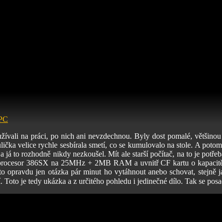
PC
žívali na práci, po nich ani nevzdechnou. Byly dost pomalé, většino
lička velice rychle sesbírala smetí, co se kumulovalo na stole. A poto
 a já to rozhodně nikdy nezkoušel. Mít ale starší počítač, na to je potř
 procesor 386SX na 25MHz + 2MB RAM a uvnitř CF kartu o kapacitě 5
 to opravdu jen otázka pár minut ho vytáhnout anebo schovat, stejně j
í. Toto je tedy ukázka a z určitého pohledu i jedinečné dílo. Tak se posa