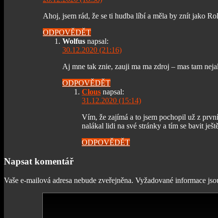
Ahoj, jsem rád, že se ti hudba líbí a měla by znít jako 
ODPOVĚDĚT
Wolfus
napsal:
30.12.2020 (21:16)
Aj mne tak znie, zauji ma ma zdroj – mas tam nej
ODPOVĚDĚT
Clous
napsal:
31.12.2020 (15:14)
Vím, že zajímá a to jsem pochopil už z prvn
nalákal lidi na své stránky a tím se bavit ješt
ODPOVĚDĚT
Napsat komentář
Vaše e-mailová adresa nebude zveřejněna.
Vyžadované informace js