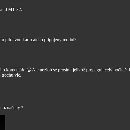
Roland MT-32.
aku pridavnu kartu alebo pripojeny modul?
ího komentáře 🙂 Ale nezlob se prosím, jelikož propaguji celý počítač,
ě trochu víc.
ou označeny
*