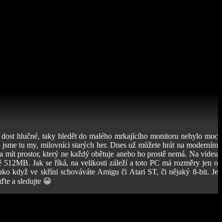
u dost hlučné, taky hledět do malého mrkajícího monitoru nebylo moc
m jsme tu my, milovníci starých her. Dnes už můžete hrát na moderním
eba mít prostor, který ne každý obětuje anebo ho prostě nemá. Na videu
12MB. Jak se říká, na velikosti záleží a toto PC má rozměry jen o
ako když ve skříni schováváte Amigu či Atari ST, či nějaký 8-bit. Je
ďte a sledujte 😀