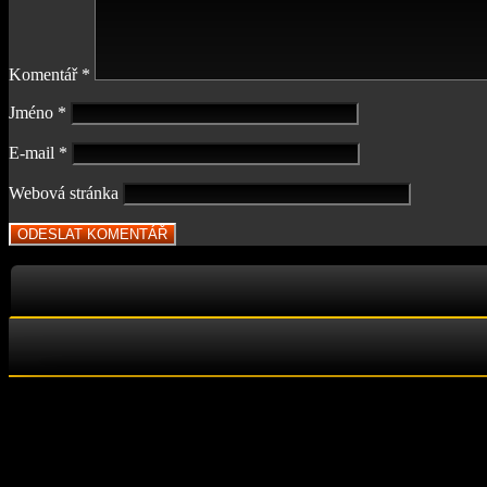
Komentář
*
Jméno
*
E-mail
*
Webová stránka