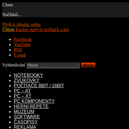
Clous
Načítání...
Přejít k obsahu webu
Clous
Rachot starých počítačů a her
Facebook
YouTube
RSS
E-mail
Vyhledávání
NOTEBOOKY
ZVUKOVKY
POČÍTAČE 8BIT / 16BIT
PC – AT
PC – XT
PC KOMPONENTY
HERNÍ REPETE
MUZEUM
SOFTWARE
ČASOPISY
REKLAMA