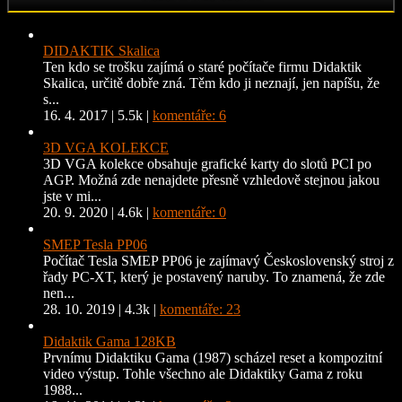
DIDAKTIK Skalica
Ten kdo se trošku zajímá o staré počítače firmu Didaktik
Skalica, určitě dobře zná. Těm kdo ji neznají, jen napíšu, že
s...
16. 4. 2017
|
5.5k
|
komentáře: 6
3D VGA KOLEKCE
3D VGA kolekce obsahuje grafické karty do slotů PCI po
AGP. Možná zde nenajdete přesně vzhledově stejnou jakou
jste v mi...
20. 9. 2020
|
4.6k
|
komentáře: 0
SMEP Tesla PP06
Počítač Tesla SMEP PP06 je zajímavý Československý stroj z
řady PC-XT, který je postavený naruby. To znamená, že zde
nen...
28. 10. 2019
|
4.3k
|
komentáře: 23
Didaktik Gama 128KB
Prvnímu Didaktiku Gama (1987) scházel reset a kompozitní
video výstup. Tohle všechno ale Didaktiky Gama z roku
1988...