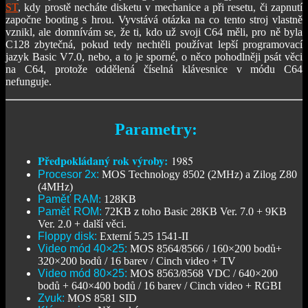
ST
, kdy prostě necháte disketu v mechanice a při resetu, či zapnutí
započne booting s hrou. Vyvstává otázka na co tento stroj vlastně
vznikl, ale domnívám se, že ti, kdo už svoji C64 měli, pro ně byla
C128 zbytečná, pokud tedy nechtěli používat lepší programovací
jazyk Basic V7.0, nebo, a to je sporné, o něco pohodlněji psát věci
na C64, protože oddělená číselná klávesnice v módu C64
nefunguje.
Parametry:
Předpokládaný rok výroby:
1985
Procesor 2x:
MOS Technology 8502 (2MHz) a Zilog Z80
(4MHz)
Paměť RAM
:
128KB
Paměť ROM:
72KB z toho Basic 28KB Ver. 7.0 + 9KB
Ver. 2.0 + další věci.
Floppy disk:
Externí 5.25 1541-II
Video mód 40×25:
MOS 8564/8566 / 160×200 bodů+
320×200 bodů / 16 barev / Cinch video + TV
Video mód 80×25:
MOS 8563/8568 VDC / 640×200
bodů + 640×400 bodů / 16 barev / Cinch video + RGBI
Zvuk:
MOS 8581 SID