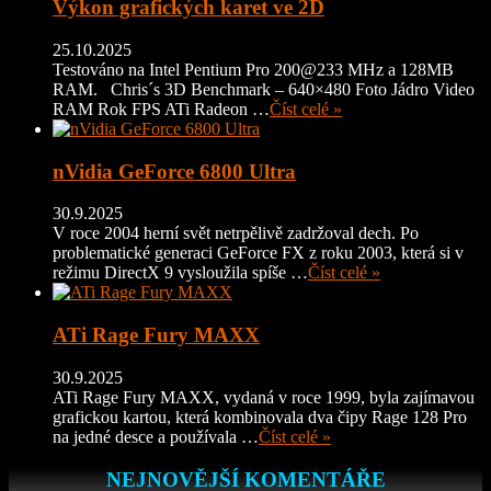
Výkon grafických karet ve 2D
25.10.2025
Testováno na Intel Pentium Pro 200@233 MHz a 128MB
RAM. Chris´s 3D Benchmark – 640×480 Foto Jádro Video
RAM Rok FPS ATi Radeon …
Číst celé »
nVidia GeForce 6800 Ultra
30.9.2025
V roce 2004 herní svět netrpělivě zadržoval dech. Po
problematické generaci GeForce FX z roku 2003, která si v
režimu DirectX 9 vysloužila spíše …
Číst celé »
ATi Rage Fury MAXX
30.9.2025
ATi Rage Fury MAXX, vydaná v roce 1999, byla zajímavou
grafickou kartou, která kombinovala dva čipy Rage 128 Pro
na jedné desce a používala …
Číst celé »
NEJNOVĚJŠÍ KOMENTÁŘE