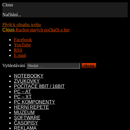
Clous
Načítání...
Přejít k obsahu webu
Clous
Rachot starých počítačů a her
Facebook
YouTube
RSS
E-mail
Vyhledávání
NOTEBOOKY
ZVUKOVKY
POČÍTAČE 8BIT / 16BIT
PC – AT
PC – XT
PC KOMPONENTY
HERNÍ REPETE
MUZEUM
SOFTWARE
ČASOPISY
REKLAMA