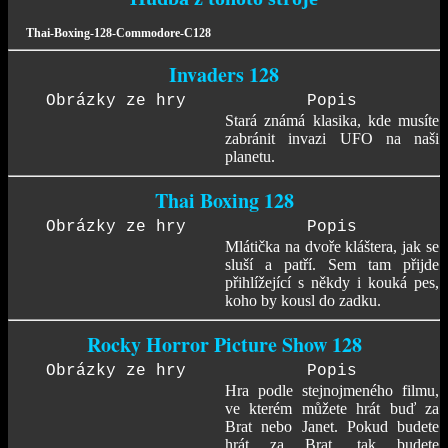
Thai-Boxing-128-Commodore-C128
Invaders 128
Obrázky ze hry
Popis
Stará známá klasika, kde musíte
zabránit invazi UFO na naši
planetu.
Thai Boxing 128
Obrázky ze hry
Popis
Mlátička na dvoře kláštera, jak se
sluší a patří. Sem tam přijde
přihlížející s někdy i kouká pes,
koho by kousl do zadku.
Rocky Horror Picture Show 128
Obrázky ze hry
Popis
Hra podle stejnojmeného filmu,
ve kterém můžete hrát buď za
Brat nebo Janet. Pokud budete
hrát za Brat, tak budete