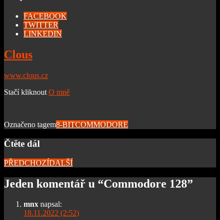
FACEBOOK
TWITTER
LINKEDIN
Clous
www.clous.cz
Stačí kliknout
O mně
Označeno tagem
8-BIT
COMMODORE
Čtěte dál
PŘEDCHOZÍ
DALŠÍ
Jeden komentář u “
Commodore 128
”
mnx
napsal:
18.11.2022 (2:52)