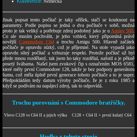
Klávesnice:
Německá
Jinak popsat tento počítač je taky oříšek, stačí se kouknout na
parametry. Podle popisu se jedná o dva počítače v sobě, možná
proto je tak veliký a potřebuje zdroj podobný jako je u
Amigy 500
.
Co ale musím pochválit, je jeho vzhled, který připomíná právě
novější
Commodore C64
a trochu Amigu 500. Hlavně začátek
počítače je opravdu nízký, což je příjemné. Na stole vypadá jako
opravdu silný počítač a vzbuzuje respekt. Protože počítač už byl
přede mnou rozdělaný, tak jsem ho taky rozdělal, nafotil a je pěkně
posetý švábama. Našel jsem zvukový čip s označením MOS 6581,
které měly první Commodore 128, takže je bez podpory generátoru
šumu, což měla úplně první generace tohoto počítače a to je super.
Předpokládám tedy datum výroby počítače, že je z roku 1985 a
když se podívám na napájecí zdroj, tak to odpovídá.
Trochu porovnání s Commodore bratříčky.
Vlevo C128 vs C64 II a jejich výška
C128 + C64 II + první kulatý C64
Hudba z tohoto stroje