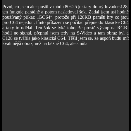
První, co jsem ale spustil v módu 80×25 je starý dobrý Invaders128,
ten funguje parádně a potom nasledoval šok. Zadal jsem asi hodně
používaný příkaz „GO64“, protože při 128KB paměti hry co jsou
pro C64 nejedou, tímto příkazem se počítač přepne do klasické C64
a taky to udělal. Ten šok se týká toho, že prostě výstup na RGBI
hodil no signál, přepnul jsem tedy na S-Video a tam obraz byl a
C128 se tvářila jako klasická C64. Těšil jsem se, že aspoň budu mít
kvalitnější obraz, než na běžné C64, ale smůla.