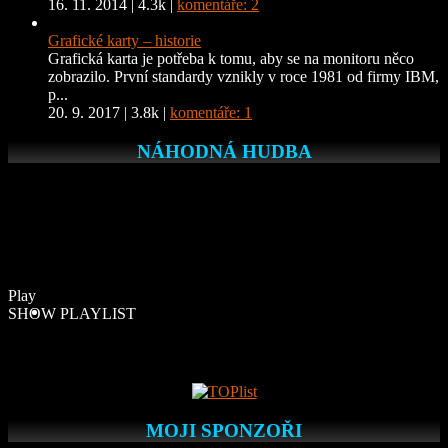
16. 11. 2014
|
4.3k
|
komentáře: 2
Grafické karty – historie
Grafická karta je potřeba k tomu, aby se na monitoru něco
zobrazilo. První standardy vznikly v roce 1981 od firmy IBM,
p...
20. 9. 2017
|
3.8k
|
komentáře: 1
NÁHODNÁ HUDBA
Play
SHOW PLAYLIST
MOJI SPONZOŘI