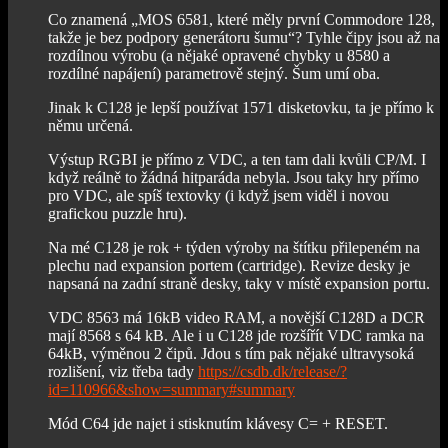
Co znamená „MOS 6581, které měly první Commodore 128,
takže je bez podpory generátoru šumu“? Tyhle čipy jsou až na
rozdílnou výrobu (a nějaké opravené chybky u 8580 a
rozdílné napájení) parametrově stejný. Šum umí oba.
Jinak k C128 je lepší používat 1571 disketovku, ta je přímo k
němu určená.
Výstup RGBI je přímo z VDC, a ten tam dali kvůli CP/M. I
když reálně to žádná hitparáda nebyla. Jsou taky hry přímo
pro VDC, ale spíš textovky (i když jsem viděl i novou
grafickou puzzle hru).
Na mé C128 je rok + týden výroby na štítku přilepeném na
plechu nad expansion portem (cartridge). Revize desky je
napsaná na zadní straně desky, taky v místě expansion portu.
VDC 8563 má 16kB video RAM, a novější C128D a DCR
mají 8568 s 64 kB. Ale i u C128 jde rozšířít VDC ramka na
64kB, výměnou 2 čipů. Jdou s tím pak nějaké ultravysoká
rozlišení, viz třeba tady
https://csdb.dk/release/?
id=110966&show=summary#summary
Mód C64 jde najet i stisknutím klávesy C= + RESET.