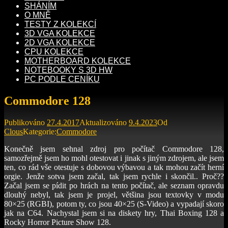
SHÁNÍM
O MNĚ
TESTY Z KOLEKCÍ
3D VGA KOLEKCE
2D VGA KOLEKCE
CPU KOLEKCE
MOTHERBOARD KOLEKCE
NOTEBOOKY S 3D HW
PC PODLE CENÍKU
Commodore 128
Publikováno
27.4.2017
Aktualizováno
9.4.2023
Od
Clous
Kategorie:
Commodore
Konečně jsem sehnal zdroj pro počítač Commodore 128,
samozřejmě jsem ho mohl otestovat i jinak s jiným zdrojem, ale jsem
ten, co rád vše otestuje s dobovou výbavou a tak mohou začít herní
orgie. Jenže sotva jsem začal, tak jsem rychle i skončil.. Proč??
Začal jsem se pídit po hrách na tento počítač, ale seznam opravdu
dlouhý nebyl, tak jsem je projel, většina jsou textovky v modu
80×25 (RGBI), potom ty, co jsou 40×25 (S-Video) a vypadají skoro
jak na C64. Nachystal jsem si na diskety hry, Thai Boxing 128 a
Rocky Horror Picture Show 128.