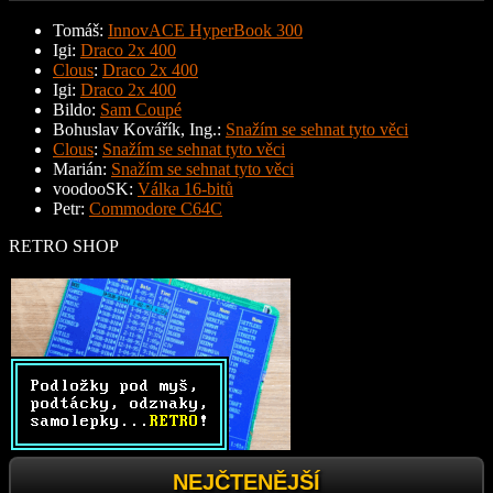
Tomáš
:
InnovACE HyperBook 300
Igi
:
Draco 2x 400
Clous
:
Draco 2x 400
Igi
:
Draco 2x 400
Bildo
:
Sam Coupé
Bohuslav Kovářík, Ing.
:
Snažím se sehnat tyto věci
Clous
:
Snažím se sehnat tyto věci
Marián
:
Snažím se sehnat tyto věci
voodooSK
:
Válka 16-bitů
Petr
:
Commodore C64C
RETRO SHOP
NEJČTENĚJŠÍ