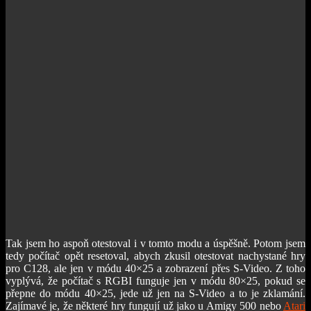
Tak jsem ho aspoň otestoval i v tomto modu a úspěšně. Potom jsem
tedy počítač opět resetoval, abych zkusil otestovat nachystané hry
pro C128, ale jen v módu 40×25 a zobrazení přes S-Video. Z toho
vyplývá, že počítač s RGBI funguje jen v módu 80×25, pokud se
přepne do módu 40×25, jede už jen na S-Video a to je zklamání.
Zajímavé je, že některé hry fungují už jako u Amigy 500 nebo
Atari