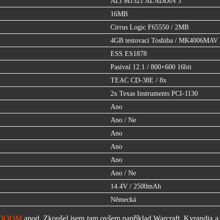
ALi M1521 ALADDiN 3
16MB
Cirrus Logic F65550 / 2MB
4GB testovací Toshiba / MK4006MAV
ESS ES1878
Pasivní 12.1 / 800×600 16bit
TEAC CD-38E / 8x
2x Texas Instruments PCI-1130
Ano
Ano / Ne
Ano
Ano
Ano
Ano / Ne
14.4V / 2500mAh
Německá
DOOM
apod. Zkoušel jsem tam ovšem například Warcraft, Kyrandia a 