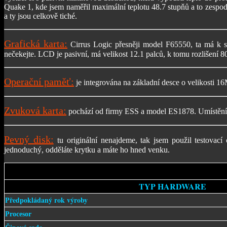
Quake 1, kde jsem naměřil maximální teplotu 48.7 stupňů a to zespod
a ty jsou celkově tiché.
Grafická karta:
Cirrus Logic přesněji model F65550, ta má k s
nečekejte. LCD je pasivní, má velikost 12.1 palců, k tomu rozlišení 80
Operační paměť:
je integrována na základní desce o velikosti 
Zvuková karta:
pochází od firmy ESS a model ES1878. Umístění re
Pevný disk:
tu originální nenajdeme, tak jsem použil testova
jednoduchý, odděláte krytku a máte ho hned venku.
TYP HARDWARE
Předpokládaný rok výroby
Procesor