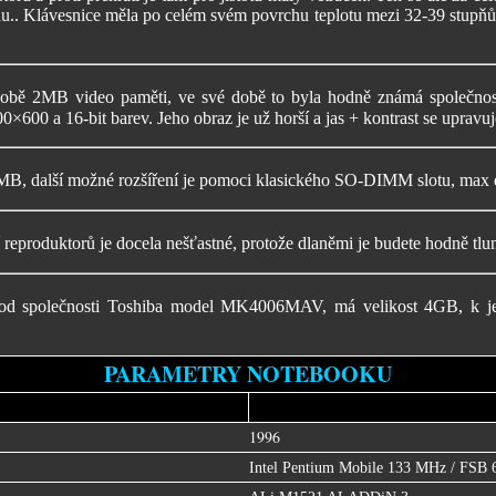
u.. Klávesnice měla po celém svém povrchu teplotu mezi 32-39 stupňů a 
obě 2MB video paměti, ve své době to byla hodně známá společnost
0×600 a 16-bit barev. Jeho obraz je už horší a jas + kontrast se upravuj
16MB, další možné rozšíření je pomoci klasického SO-DIMM slotu, max
produktorů je docela nešťastné, protože dlaněmi je budete hodně tlum
cí od společnosti Toshiba model MK4006MAV, má velikost 4GB, k jeh
PARAMETRY NOTEBOOKU
1996
Intel Pentium Mobile 133 MHz / FSB