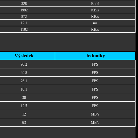
328
Bodů
1992
KB/s
872
KB/s
12.1
ms
1192
KB/s
Výsledek
Jednotky
90.2
FPS
49.8
FPS
26.1
FPS
10.1
FPS
30
FPS
12.5
FPS
12
MB/s
63
MB/s