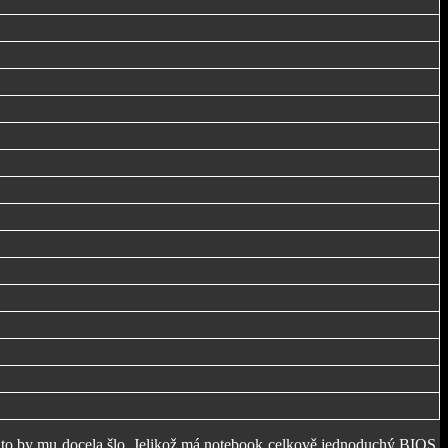
to by mu docela šlo. Jelikož má notebook
celkově jednoduchý BIOS,