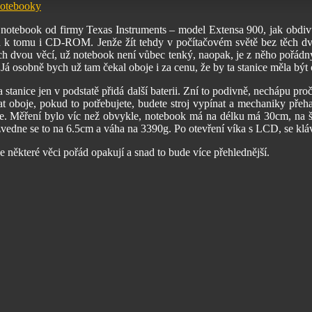
otebooky
notebook od firmy Texas Instruments – model Extensa 900, jak obdivuj
 k tomu i CD-ROM. Jenže žít tehdy v počítačovém světě bez těch dvou v
 dvou věcí, už notebook není vůbec tenký, naopak, je z něho pořádný t
bně bych už tam čekal oboje i za cenu, že by ta stanice měla být o n
anice jen v podstatě přidá další baterii. Zní to podivně, nechápu proč
vat oboje, pokud to potřebujete, budete stroj vypínat a mechaniky přeh
le. Měření bylo víc než obvykle, notebook má na délku má 30cm, na š
 zvedne se to na 6.5cm a váha na 3390g. Po otevření víka s LCD, se klá
e některé věci pořád opakují a snad to bude více přehlednější.