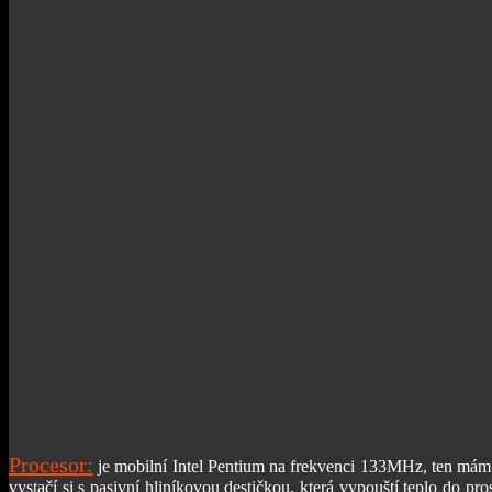
Procesor:
je mobilní Intel Pentium na frekvenci 133MHz, ten mám
vystačí si s pasivní hliníkovou destičkou, která vypouští teplo do pr