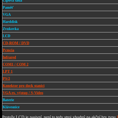
Čipová sada
Paměť
VGA
Harddisk
Zvukovka
LCD
CD-ROM / DVD
Pcmcia
Infrared
COM1 / COM 2
LPT 1
PS/2
Konektor pro dock stanici
VGA ex. výstup / S-Video
Baterie
Klávesnice
Protože LCD je pasivní, není to tedy stroj vhodný na akční hry typu