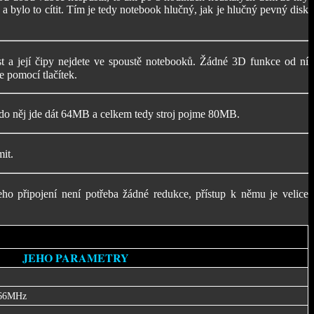
bylo to cítit. Tím je tedy notebook hlučný, jak je hlučný pevný disk
 a její čipy nejdete ve spoustě notebooků. Žádné 3D funkce od ní
e pomocí tlačítek.
 do něj jde dát 64MB a celkem tedy stroj pojme 80MB.
it.
o připojení není potřeba žádné redukce, přístup k němu je velice
JEHO PARAMETRY
 66MHz