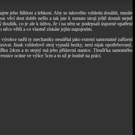
ete jeho štíhlost a lehkost. Aby se takového vzhledu dosáhli, musíte
ěcí dost dobře nešlo a tak jste k tomuto stroji ještě dostali stejně
louštík, co je ale k údivu, že i na něm se podepsali úsporné opatření
ěco větší a co vlastně získáte jejím napojením.
 výrobce radši ty mechaniky neudělal jako externí samostatné zařízení
azovat. Jinak vzhledově stroj vypadá hezky, není nijak opotřebovaný,
ířku 24cm a to stejný má jeho přídavná stanice. Tloušťka samotného
vesnice ocitne ve výšce 5cm a to už je hodně na práci.