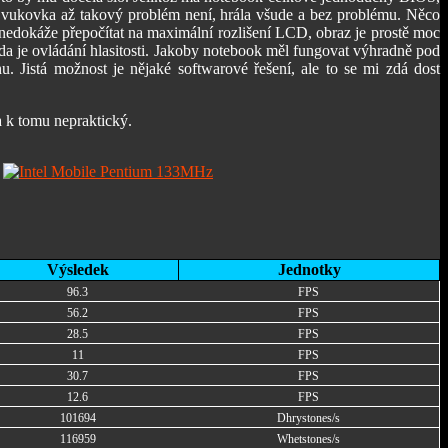
 Zvukovka až takový problém není, hrála všude a bez problému. Něco
 nedokáže přepočítat na maximální rozlišení LCD, obraz je prostě moc
hada je ovládání hlasitosti. Jakoby notebook měl fungovat výhradně pod
 Jistá možnost je nějaké softwarové řešení, ale to se mi zdá dost
a k tomu nepraktický.
Výsledek
Jednotky
96.3
FPS
56.2
FPS
28.5
FPS
11
FPS
30.7
FPS
12.6
FPS
101694
Dhrystones/s
116959
Whetstones/s