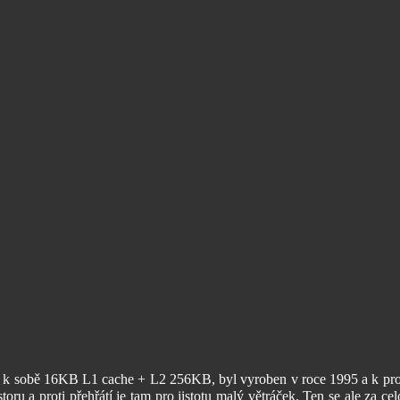
 k sobě 16KB L1 cache + L2 256KB, byl vyroben v roce 1995 a k prov
ostoru a proti přehřátí je tam pro jistotu malý větráček. Ten se ale za 