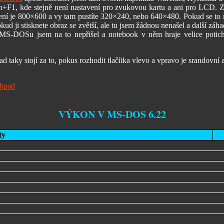
s Fn+F1, kde stejně není nastavení pro zvukovou kartu a ani pro LCD.
lišení je 800×600 a vy tam pustíte 320×240, nebo 640×480. Pokud se to
kud ji stisknete obraz se zvětší, ale tu jsem žádnou nenašel a další zá
MS-DOSu jsem na to nepřišel a notebook v něm hraje velice potichu.
aky stojí za to, pokus rozhodit tlačítka vlevo a vpravo je srandovní 
VÝKON V MS-DOS 6.22
ty