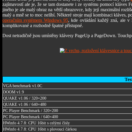
zajímavostí ale je, že se tam dostanete i ze systému pomocí kláve
jiného je ale malý obraz na větší obrazovce, kdy její maximální roz
malý a mně se to moc nelíbí. Některé stroje mají kombinaci kláves, po
operačním systémem Windows 95
, kde ovládání každý zná, ale v 
komplikované a rozhodně špatné přístupné.
Dost netradičně jsou umístěny klávesy PageUp a PageDown. Touchpad t
Tes
VGA benchmark v1.0C
DOOM v1.9
QUAKE v1.06 / 320×200
QUAKE v1.06 / 640×480
PC Player Benchmark / 320×200
PC Player Benchmark / 640×400
HWinfo 4.7.8: CPU 16bit s celými čísly
HWinfo 4.7.8: CPU 16bit s plovoucí čárkou