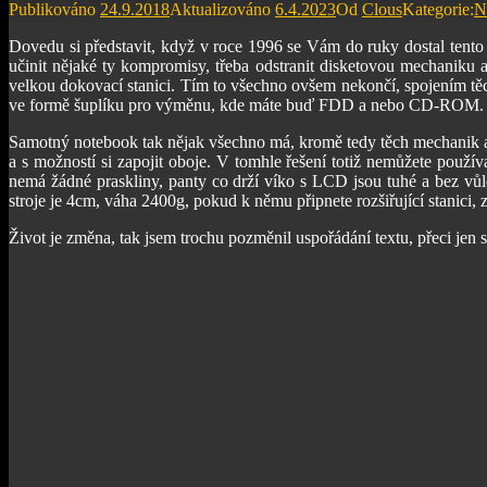
Publikováno
24.9.2018
Aktualizováno
6.4.2023
Od
Clous
Kategorie:
N
Dovedu si představit, když v roce 1996 se Vám do ruky dostal tento 
učinit nějaké ty kompromisy, třeba odstranit disketovou mechaniku a
velkou dokovací stanici. Tím to všechno ovšem nekončí, spojením těch
ve formě šuplíku pro výměnu, kde máte buď FDD a nebo CD-ROM. Já oso
Samotný notebook tak nějak všechno má, kromě tedy těch mechanik a st
a s možností si zapojit oboje. V tomhle řešení totiž nemůžete použí
nemá žádné praskliny, panty co drží víko s LCD jsou tuhé a bez vů
stroje je 4cm, váha 2400g, pokud k němu připnete rozšiřující stanici,
Život je změna, tak jsem trochu pozměnil uspořádání textu, přeci jen s