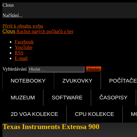
Clous
Načítání...
Přejít k obsahu webu
Clous
Rachot starých počítačů a her
Facebook
YouTube
RSS
E-mail
Vyhledávání
NOTEBOOKY
ZVUKOVKY
POČÍTAČE 
MUZEUM
SOFTWARE
ČASOPISY
2D VGA KOLEKCE
CPU KOLEKCE
M
Texas Instruments Extensa 900