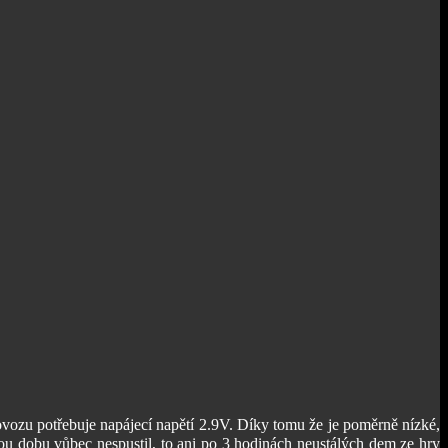
ozu potřebuje napájecí napětí 2.9V. Díky tomu že je poměrně nízké,
celou dobu vůbec nespustil, to ani po 3 hodinách neustálých dem ze hry