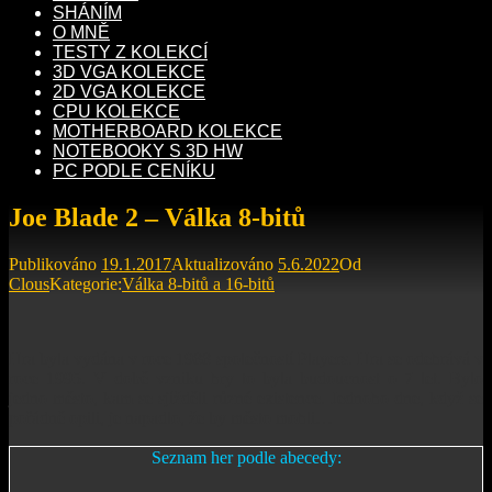
SHÁNÍM
O MNĚ
TESTY Z KOLEKCÍ
3D VGA KOLEKCE
2D VGA KOLEKCE
CPU KOLEKCE
MOTHERBOARD KOLEKCE
NOTEBOOKY S 3D HW
PC PODLE CENÍKU
Joe Blade 2 – Válka 8-bitů
Publikováno
19.1.2017
Aktualizováno
5.6.2022
Od
Clous
Kategorie:
Válka 8-bitů a 16-bitů
Hra byla vydána v roce 1988 společností Players. Hra se odehrává v
roce 1995. V době vzniku hry to byla budoucnost o 7 let. Bylo
jedno město, kam se sjížděli různé existence. Jednoho dne, když se
pořádně opili, je napadlo, že by město mohli…
Seznam her podle abecedy: