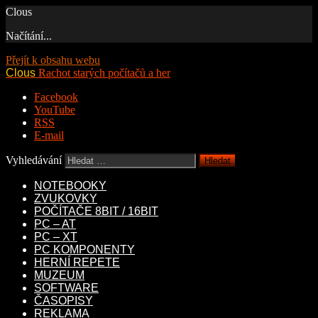
Clous
Načítání...
Přejít k obsahu webu
Clous
Rachot starých počítačů a her
Facebook
YouTube
RSS
E-mail
Vyhledávání
NOTEBOOKY
ZVUKOVKY
POČÍTAČE 8BIT / 16BIT
PC – AT
PC – XT
PC KOMPONENTY
HERNÍ REPETE
MUZEUM
SOFTWARE
ČASOPISY
REKLAMA