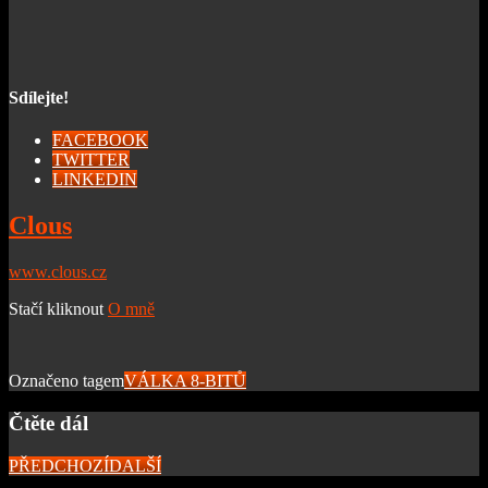
Sdílejte!
FACEBOOK
TWITTER
LINKEDIN
Clous
www.clous.cz
Stačí kliknout
O mně
Označeno tagem
VÁLKA 8-BITŮ
Čtěte dál
PŘEDCHOZÍ
DALŠÍ