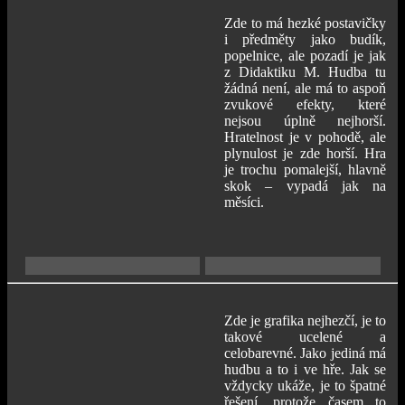
Zde to má hezké postavičky
i předměty jako budík,
popelnice, ale pozadí je jak
z Didaktiku M. Hudba tu
žádná není, ale má to aspoň
zvukové efekty, které
nejsou úplně nejhorší.
Hratelnost je v pohodě, ale
plynulost je zde horší. Hra
je trochu pomalejší, hlavně
skok – vypadá jak na
měsíci.
Zde je grafika nejhezčí, je to
takové ucelené a
celobarevné. Jako jediná má
hudbu a to i ve hře. Jak se
vždycky ukáže, je to špatné
řešení, protože časem to