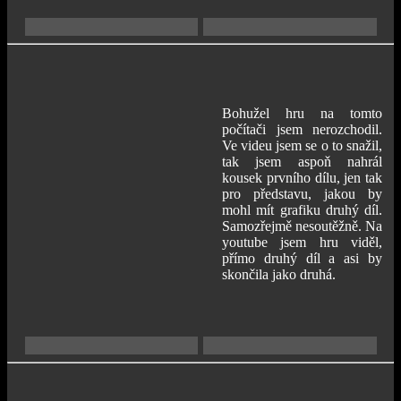
Bohužel hru na tomto
počítači jsem nerozchodil.
Ve videu jsem se o to snažil,
tak jsem aspoň nahrál
kousek prvního dílu, jen tak
pro představu, jakou by
mohl mít grafiku druhý díl.
Samozřejmě nesoutěžně. Na
youtube jsem hru viděl,
přímo druhý díl a asi by
skončila jako druhá.