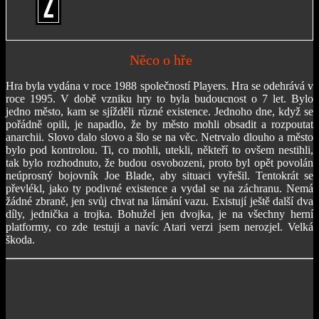
Něco o hře
Hra byla vydána v roce 1988 společností Players. Hra se odehrává v
roce 1995. V době vzniku hry to byla budoucnost o 7 let. Bylo
jedno město, kam se sjížděli různé existence. Jednoho dne, když se
pořádně opili, je napadlo, že by město mohli obsadit a rozpoutat
anarchii. Slovo dalo slovo a šlo se na věc. Netrvalo dlouho a město
bylo pod kontrolou. Ti, co mohli, utekli, někteří to ovšem nestihli,
tak bylo rozhodnuto, že budou osvobozeni, proto byl opět povolán
neúprosný bojovník Joe Blade, aby situaci vyřešil. Tentokrát se
převlékl, jako ty podivné existence a vydal se na záchranu. Nemá
žádné zbraně, jen svůj chvat na lámání vazu. Existují ještě další dva
díly, jednička a trojka. Bohužel jen dvojka, je na všechny herní
platformy, co zde testuji a navíc Atari verzi jsem nerozjel. Velká
škoda.