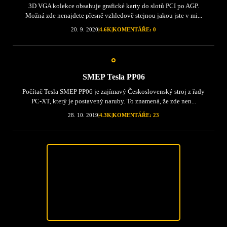
3D VGA kolekce obsahuje grafické karty do slotů PCI po AGP.
Možná zde nenajdete přesně vzhledově stejnou jakou jste v mi...
20. 9. 2020
|
4.6K
|
KOMENTÁŘE: 0
SMEP Tesla PP06
Počítač Tesla SMEP PP06 je zajímavý Československý stroj z řady
PC-XT, který je postavený naruby. To znamená, že zde nen...
28. 10. 2019
|
4.3K
|
KOMENTÁŘE: 23