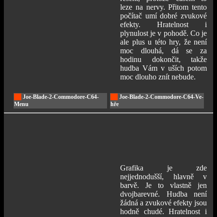
leze na nervy. Přitom tento
počítač umí dobré zvukové
efekty. Hratelnost i
plynulost je v pohodě. Co je
ale plus u této hry, že není
moc dlouhá, dá se za
hodinu dokončit, takže
hudba Vám v uších potom
moc dlouho znít nebude.
Joe-Blade-2-Commodore-C64-
Joe-Blade-2-Commodore-C64-Ve-
Menu
hře
Grafika je zde
nejjednodušší, hlavně v
barvě. Je to vlastně jen
dvojbarevné. Hudba není
žádná a zvukové efekty jsou
hodně chudé. Hratelnost i