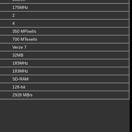
175MHz
2
4
350 MPixel/s
700 MTexel/s
Verze 7
32MB
183MHz
183MHz
SD-RAM
128-bit
2928 MB/s