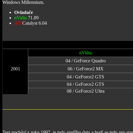
Windows Millennium.
Ovladače
nVidia
71.89
ATi
Catalyst 6.04
nVidia
04 / GeForce Quadro
2001
06 / GeForce2 MX
04 / GeForce2 GTS
04 / GeForce2 GTS
08 / GeForce2 Ultra
Test pochází z roku 1997, je tedy staršího data a hodí se tedy pro st