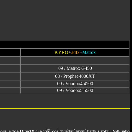
KYRO
+
3dfx
+
Matrox
09 / Matrox G450
08 / Prophet 4000XT
09 / Voodoo4 4500
09 / Voodoo5 5500
pora je zde DirectX 5 a výš, což zvládají první karty z roku 1996 jako