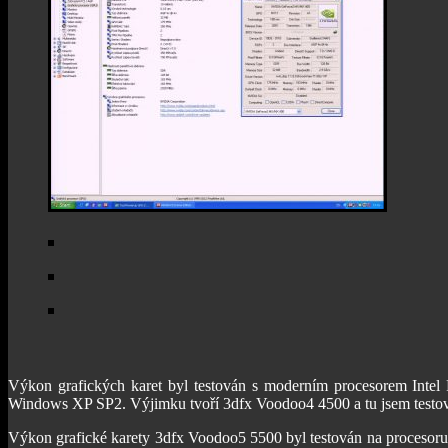
Výkon grafických karet byl testován s moderním procesorem Int
Windows XP SP2. Výjimku tvoří 3dfx Voodoo4 4500 a tu jsem test
Výkon grafické karety 3dfx Voodoo5 5500 byl testován na proceso