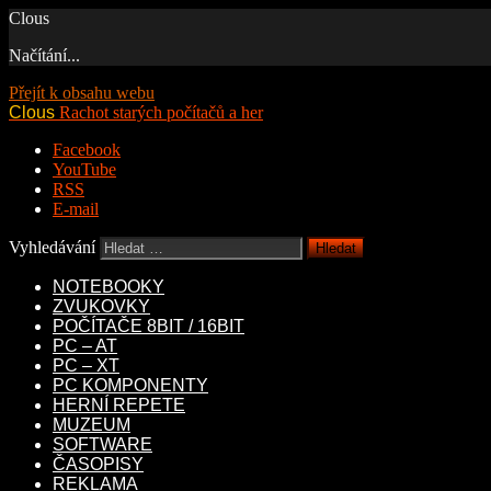
Clous
Načítání...
Přejít k obsahu webu
Clous
Rachot starých počítačů a her
Facebook
YouTube
RSS
E-mail
Vyhledávání
NOTEBOOKY
ZVUKOVKY
POČÍTAČE 8BIT / 16BIT
PC – AT
PC – XT
PC KOMPONENTY
HERNÍ REPETE
MUZEUM
SOFTWARE
ČASOPISY
REKLAMA