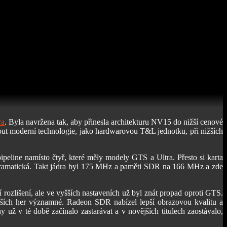
ra
. Byla navržena tak, aby přinesla architekturu NV15 do nižší cenové
out moderní technologie, jako hardwarovou T&L jednotku, při nižších
ine namísto čtyř, které měly modely GTS a Ultra. Přesto si karta
ak dramatická. Takt jádra byl 175 MHz a paměti SDR na 166 MHz a zde
ozlišení, ale ve vyšších nastaveních už byl znát propad oproti GTS.
ích her významné. Radeon SDR nabízel lepší obrazovou kvalitu a
už v té době začínalo zastarávat a v novějších titulech zaostávalo,