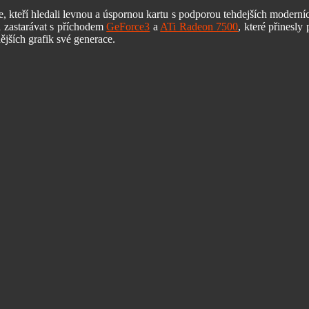
teří hledali levnou a úspornou kartu s podporou tehdejších moderních 
a zastarávat s příchodem
GeForce3
a
ATi Radeon 7500
, které přinesly
nějších grafik své generace.