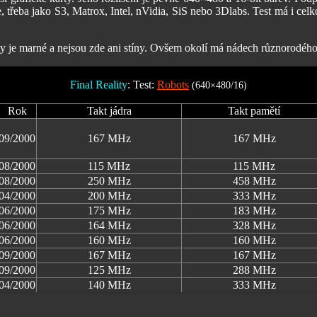
třeba jako S3, Matrox, Intel, nVidia, SiS nebo 3Dlabs. Test má i celko
ty je marné a nejsou zde ani stíny. Ovšem okolí má nádech různorodého
Final Reality
: Test:
Robots
(640×480/16)
Rok
Takt jádra
Takt pamětí
09/2000
167 MHz
167 MHz
08/2000
115 MHz
115 MHz
08/2000
250 MHz
458 MHz
04/2000
200 MHz
333 MHz
06/2000
175 MHz
183 MHz
06/2000
164 MHz
328 MHz
06/2000
160 MHz
160 MHz
09/2000
167 MHz
167 MHz
09/2000
125 MHz
288 MHz
04/2000
140 MHz
333 MHz