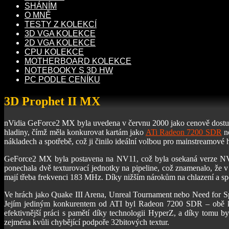
SHÁNÍM
O MNĚ
TESTY Z KOLEKCÍ
3D VGA KOLEKCE
2D VGA KOLEKCE
CPU KOLEKCE
MOTHERBOARD KOLEKCE
NOTEBOOKY S 3D HW
PC PODLE CENÍKU
3D Prophet II MX
nVidia GeForce2 MX byla uvedena v červnu 2000 jako cenově dostu
hladiny, čímž měla konkurovat kartám jako
ATi Radeon 7200 SDR
n
nákladech a spotřebě, což ji činilo ideální volbou pro mainstreamov
GeForce2 MX byla postavena na NV11, což byla osekaná verze NV15
ponechala dvě texturovací jednotky na pipeline, což znamenalo, že 
mají třeba frekvenci 183 MHz. Díky nižším nárokům na chlazení a spo
Ve hrách jako Quake III Arena, Unreal Tournament nebo Need for Spe
Jejím jediným konkurentem od ATI byl Radeon 7200 SDR – obě ka
efektivnější práci s pamětí díky technologii HyperZ, a díky tomu b
zejména kvůli chybějící podpoře 32bitových textur.