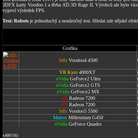
3DFX karty Voodoo 1 a třeba ATi 3D Rage II. Výrobců ale bylo více, 
vypoví výsledek FPS.
Test: Robots
je jednoduchý a nenáročný test. Hledat zde nějaké efek
Grafika
3dfx
Voodoo4 4500
VR Kyro
4000XT
nVidia
GeForce2 Ultra
nVidia
GeForce2 GTS
nVidia
GeForce2 MX
ATi
Radeon 7200
ATi
Radeon 7200
3dfx
Voodoo5 5500
Matrox
Millennium G450
nVidia
GeForce Quadro
x480/16)