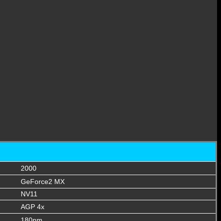
2000
GeForce2 MX
NV11
AGP 4x
180nm