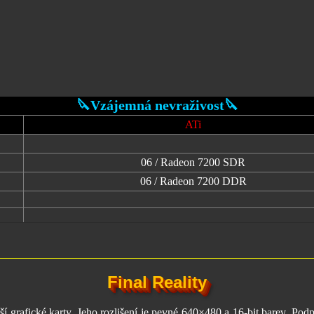
🔪Vzájemná nevraživost🔪
ATi
06 / Radeon 7200 SDR
06 / Radeon 7200 DDR
Final Reality
arší grafické karty. Jeho rozlišení je pevné 640×480 a 16-bit barev. Pod