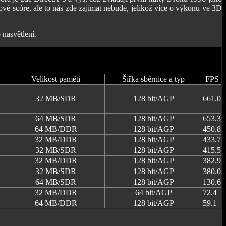
vé scóre, ale to nás zde zajímat nebude, jelikož více o výkonu ve 3D
 nasvětlení.
Velikost paměti
Šířka sběrnice a typ
FPS
32 MB/SDR
128 bit/AGP
661.0
64 MB/SDR
128 bit/AGP
653.3
64 MB/DDR
128 bit/AGP
450.8
32 MB/DDR
128 bit/AGP
433.7
32 MB/SDR
128 bit/AGP
415.5
32 MB/DDR
128 bit/AGP
382.9
32 MB/SDR
128 bit/AGP
380.0
64 MB/SDR
128 bit/AGP
130.6
32 MB/DDR
64 bit/AGP
72.4
64 MB/DDR
128 bit/AGP
59.1