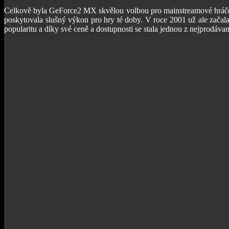
Celkově byla GeForce2 MX skvělou volbou pro mainstreamové hráče, k
poskytovala slušný výkon pro hry té doby. V roce 2001 už ale začal
popularitu a díky své ceně a dostupnosti se stala jednou z nejprodáva