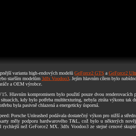
pnější varianta high-endových modelů
GeForce2 GTS
a
GeForce2 Ult
ebo starším modelům
3dfx Voodoo3
. Jejím hlavním cílem bylo nabídn
é hráče a OEM výrobce.
. Hlavním kompromisem bylo použití pouze dvou renderovacích pipel
v situacích, kdy bylo potřeba multitexturing, nebyla ztráta výkonu t
třebu byla pasivně chlazená a energeticky úsporná.
ed: Porsche Unleashed podávala dostatečný výkon pro nižší a střední r
rty měly podporu hardwarového T&L, což bylo u některých novějš
yl rychlejší než GeForce2 MX. 3dfx Voodoo3 ze stejné cenové skupiny 