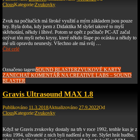
Clous
Kategorie:
Zvukovky
Zvuk na počítačích má široké využití a mým základem jsou pouze
hry. Byla doba, kdy jsem z Didaktika M slyšel takové to myší
skřehotání, někdy i líbivé. Potom se opět z počítače PC-AT začal
ozývat tón myši nebo krysy, které někdo šlape po ocásku a někdy to
mé uši opravdu neunesly. Všechno ale má svůj …
Číst celé
Označeno tagem
SOUND BLASTER
ZVUKOVÉ KARTY
ZANECHAT KOMENTÁŘ
NA CREATIVE LABS – SOUND
BLASTER
Gravis Ultrasound MAX 1.8
Publikováno
11.3.2018
Aktualizováno
27.9.2022
Od
Clous
Kategorie:
Zvukovky
Když se Gravis zvukovky dostaly na trh v roce 1992, tenhle kus je z
roku 1994, uživatelé z nich byli nadšení a by ne. Slyšet hrát hudbu,