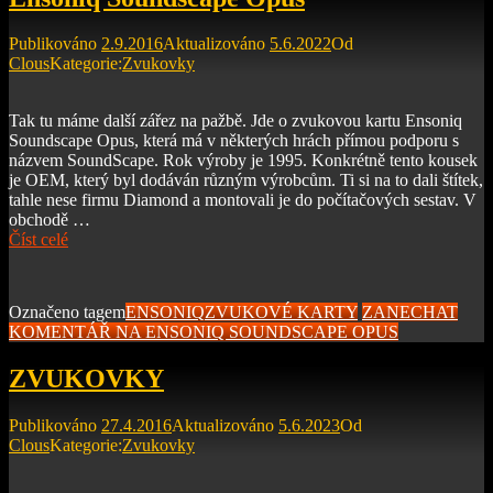
Publikováno
2.9.2016
Aktualizováno
5.6.2022
Od
Clous
Kategorie:
Zvukovky
Tak tu máme další zářez na pažbě. Jde o zvukovou kartu Ensoniq
Soundscape Opus, která má v některých hrách přímou podporu s
názvem SoundScape. Rok výroby je 1995. Konkrétně tento kousek
je OEM, který byl dodáván různým výrobcům. Ti si na to dali štítek,
tahle nese firmu Diamond a montovali je do počítačových sestav. V
obchodě …
Číst celé
Označeno tagem
ENSONIQ
ZVUKOVÉ KARTY
ZANECHAT
KOMENTÁŘ
NA ENSONIQ SOUNDSCAPE OPUS
ZVUKOVKY
Publikováno
27.4.2016
Aktualizováno
5.6.2023
Od
Clous
Kategorie:
Zvukovky