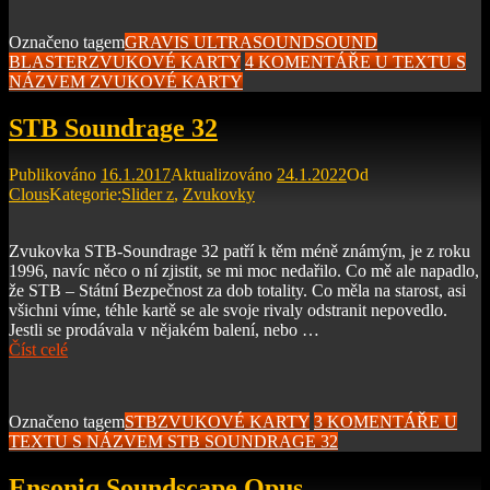
Označeno tagem
GRAVIS ULTRASOUND
SOUND
BLASTER
ZVUKOVÉ KARTY
4 KOMENTÁŘE
U TEXTU S
NÁZVEM ZVUKOVÉ KARTY
STB Soundrage 32
Publikováno
16.1.2017
Aktualizováno
24.1.2022
Od
Clous
Kategorie:
Slider z
,
Zvukovky
Zvukovka STB-Soundrage 32 patří k těm méně známým, je z roku
1996, navíc něco o ní zjistit, se mi moc nedařilo. Co mě ale napadlo,
že STB – Státní Bezpečnost za dob totality. Co měla na starost, asi
všichni víme, téhle kartě se ale svoje rivaly odstranit nepovedlo.
Jestli se prodávala v nějakém balení, nebo …
Číst celé
Označeno tagem
STB
ZVUKOVÉ KARTY
3 KOMENTÁŘE
U
TEXTU S NÁZVEM STB SOUNDRAGE 32
Ensoniq Soundscape Opus