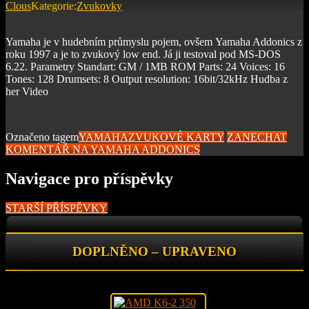
Clous
Kategorie:
Zvukovky
Yamaha je v hudebním průmyslu pojem, ovšem Yamaha Addonics z
roku 1997 a je to zvukový low end. Já ji testoval pod MS-DOS
6.22. Parametry Standart: GM / 1MB ROM Parts: 24 Voices: 16
Tones: 128 Drumsets: 8 Output resolution: 16bit/32kHz Hudba z
her Video
Označeno tagem
YAMAHA
ZVUKOVÉ KARTY
ZANECHAT
KOMENTÁŘ
NA YAMAHA ADDONICS
Navigace pro příspěvky
STARŠÍ PŘÍSPĚVKY
DOPLNĚNO – UPRAVENO