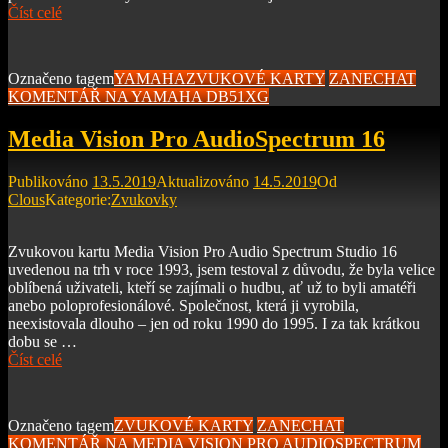
Číst celé
Označeno tagem
YAMAHA
ZVUKOVÉ KARTY
ZANECHAT
KOMENTÁŘ
NA YAMAHA DB51XG
Media Vision Pro AudioSpectrum 16
Publikováno
13.5.2019
Aktualizováno
14.5.2019
Od
Clous
Kategorie:
Zvukovky
Zvukovou kartu Media Vision Pro Audio Spectrum Studio 16
uvedenou na trh v roce 1993, jsem testoval z důvodu, že byla velice
oblíbená uživateli, kteří se zajímali o hudbu, ať už to byli amatéři
anebo poloprofesionálové. Společnost, která ji vyrobila,
neexistovala dlouho – jen od roku 1990 do 1995. I za tak krátkou
dobu se …
Číst celé
Označeno tagem
ZVUKOVÉ KARTY
ZANECHAT
KOMENTÁŘ
NA MEDIA VISION PRO AUDIOSPECTRUM