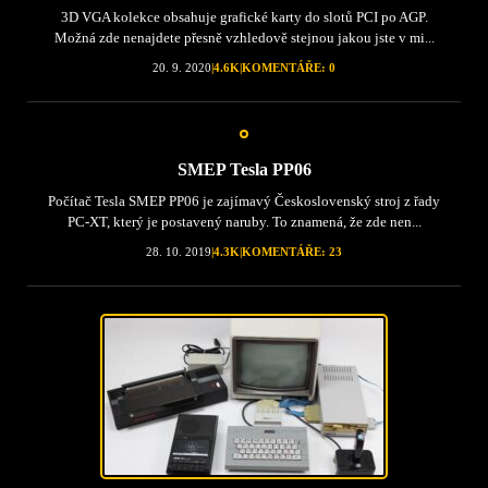
3D VGA kolekce obsahuje grafické karty do slotů PCI po AGP.
Možná zde nenajdete přesně vzhledově stejnou jakou jste v mi...
20. 9. 2020
|
4.6K
|
KOMENTÁŘE: 0
SMEP Tesla PP06
Počítač Tesla SMEP PP06 je zajímavý Československý stroj z řady
PC-XT, který je postavený naruby. To znamená, že zde nen...
28. 10. 2019
|
4.3K
|
KOMENTÁŘE: 23