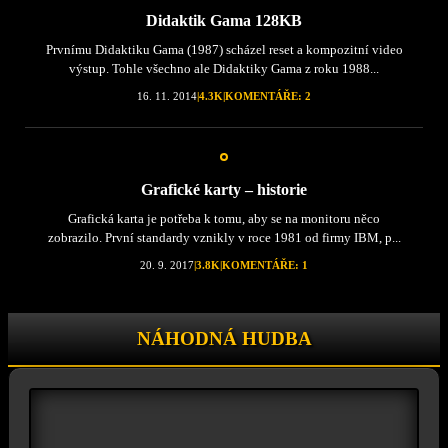
Didaktik Gama 128KB
Prvnímu Didaktiku Gama (1987) scházel reset a kompozitní video
výstup. Tohle všechno ale Didaktiky Gama z roku 1988...
16. 11. 2014
|
4.3K
|
KOMENTÁŘE: 2
Grafické karty – historie
Grafická karta je potřeba k tomu, aby se na monitoru něco
zobrazilo. První standardy vznikly v roce 1981 od firmy IBM, p...
20. 9. 2017
|
3.8K
|
KOMENTÁŘE: 1
NÁHODNÁ HUDBA