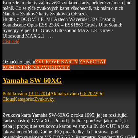
Jsou zde trochu ty zajímavější zvukové karty, některé známe a jiné
méně. Co se týče zvukových karet všeobecně, tak mám o nich
článek – Zvukové karty Zvukovka Obrázek
Hudba z DOOM 1 E1M1 Aztech Waverider 32+ Ensoniq
Soundscape Opus ESS 233X – ESS1869 Gravis UltraSound:
Synergy Viper 10 Gravis Ultrasound MAX 1.8 Gravis
Ultrasound MAX 2.1 …
Číst celé
Označeno tagem
ZVUKOVÉ KARTY
ZANECHAT
KOMENTÁŘ
NA ZVUKOVKY
Yamaha SW-60XG
Publikováno
13.11.2014
Aktualizováno
6.6.2022
Od
Clous
Kategorie:
Zvukovky
Zvuková karta Yamaha SW-60XG z roku 1995, je jen rozšiřující
karta s nástroji GM a XG. Pokud ji budete používat jako hráč, je
třeba ji propojit se zvukovou kartou ve smyslu IN do OUT a jako
taková nepotřebuje žádné IRQ prostředky. Já ji testoval pod
operačním systémem MS-DOS 6.22. Parametry: Standart: XG / GM