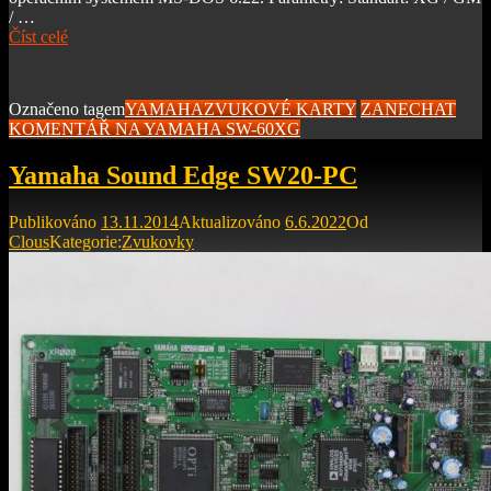
/ …
Číst celé
Označeno tagem
YAMAHA
ZVUKOVÉ KARTY
ZANECHAT
KOMENTÁŘ
NA YAMAHA SW-60XG
Yamaha Sound Edge SW20-PC
Publikováno
13.11.2014
Aktualizováno
6.6.2022
Od
Clous
Kategorie:
Zvukovky