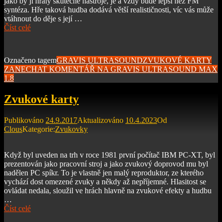
jako by ji hrály skutečné nástroje, je a vždy bude lepší než FM
syntéza. Hře taková hudba dodává větší realističnosti, víc vás může
vtáhnout do děje s její …
Číst celé
Označeno tagem
GRAVIS ULTRASOUND
ZVUKOVÉ KARTY
ZANECHAT KOMENTÁŘ
NA GRAVIS ULTRASOUND MAX
1.8
Zvukové karty
Publikováno
24.9.2017
Aktualizováno
10.4.2023
Od
Clous
Kategorie:
Zvukovky
Když byl uveden na trh v roce 1981 první počítač IBM PC-XT, byl
prezentován jako pracovní stroj a jako zvukový doprovod mu byl
nadělen PC spíkr. To je vlastně jen malý reproduktor, ze kterého
vychází dost omezené zvuky a někdy až nepříjemné. Hlasitost se
ovládat nedala, sloužil ve hrách hlavně na zvukové efekty a hudbu
…
Číst celé