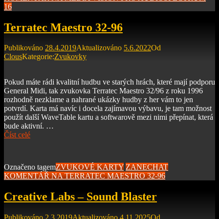
16
Terratec Maestro 32-96
Publikováno
28.4.2019
Aktualizováno
5.6.2022
Od
Clous
Kategorie:
Zvukovky
Pokud máte rádi kvalitní hudbu ve starých hrách, které mají podporu
General Midi, tak zvukovka Terratec Maestro 32/96 z roku 1996
rozhodně nezklame a nahrané ukázky hudby z her vám to jen
potvrdí. Karta má navíc i docela zajímavou výbavu, je tam možnost
použít další WaveTable kartu a softwarově mezi nimi přepínat, která
bude aktivní. …
Číst celé
Označeno tagem
ZVUKOVÉ KARTY
ZANECHAT
KOMENTÁŘ
NA TERRATEC MAESTRO 32-96
Creative Labs – Sound Blaster
Publikováno
2.3.2019
Aktualizováno
4.11.2025
Od