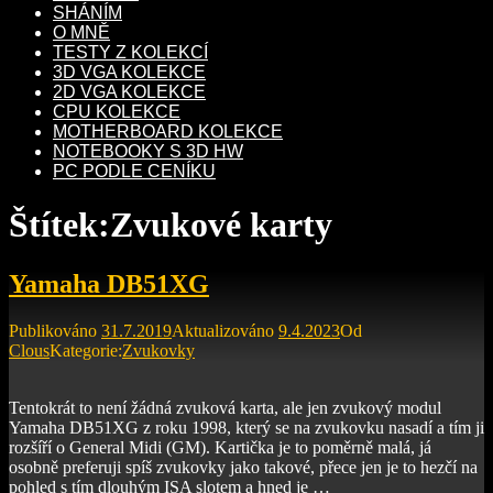
SHÁNÍM
O MNĚ
TESTY Z KOLEKCÍ
3D VGA KOLEKCE
2D VGA KOLEKCE
CPU KOLEKCE
MOTHERBOARD KOLEKCE
NOTEBOOKY S 3D HW
PC PODLE CENÍKU
Štítek:
Zvukové karty
Yamaha DB51XG
Publikováno
31.7.2019
Aktualizováno
9.4.2023
Od
Clous
Kategorie:
Zvukovky
Tentokrát to není žádná zvuková karta, ale jen zvukový modul
Yamaha DB51XG z roku 1998, který se na zvukovku nasadí a tím ji
rozšíří o General Midi (GM). Kartička je to poměrně malá, já
osobně preferuji spíš zvukovky jako takové, přece jen je to hezčí na
pohled s tím dlouhým ISA slotem a hned je …