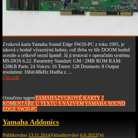
Zvuková karta Yamaha Sound Edge SW20-PC z roku 1995, je
taková s hodně výraznými bubny, což třeba ve hře DOOM hodně
oceníte a celkově nezní špatně. Já ji testoval v operačním systému
MS-DOS 6.22. Parametry Standart: GM / 2MB ROM RAM:
128KB Parts: 24 Voices: 16 Tones: 128 Drumsets: 8 Output
resolution: 16bit/48kHz Hudba z …
Číst celé
Označeno tagem
YAMAHA
ZVUKOVÉ KARTY
2
KOMENTÁŘE
U TEXTU S NÁZVEM YAMAHA SOUND
EDGE SW20-PC
Yamaha Addonics
Publikováno
13.11.2014
Aktualizováno
6.6.2022
Od