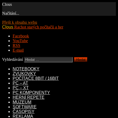
Clous
Načítání...
Přejít k obsahu webu
Clous
Rachot starých počítačů a her
Facebook
YouTube
RSS
E-mail
Vyhledávání
NOTEBOOKY
ZVUKOVKY
POČÍTAČE 8BIT / 16BIT
PC – AT
PC – XT
PC KOMPONENTY
HERNÍ REPETE
MUZEUM
SOFTWARE
ČASOPISY
REKLAMA