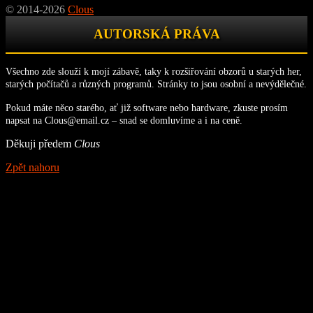
© 2014-2026
Clous
AUTORSKÁ PRÁVA
Všechno zde slouží k mojí zábavě, taky k rozšiřování obzorů u starých her,
starých počítačů a různých programů. Stránky to jsou osobní a nevýdělečné.
Pokud máte něco starého, ať již software nebo hardware, zkuste prosím
napsat na Clous@email.cz – snad se domluvíme a i na ceně.
Děkuji předem
Clous
Zpět nahoru