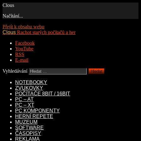
Clous
Načítání...
Přejít k obsahu webu
Clous
Rachot starých počítačů a her
Facebook
YouTube
RSS
E-mail
Vyhledávání
NOTEBOOKY
ZVUKOVKY
POČÍTAČE 8BIT / 16BIT
PC – AT
PC – XT
PC KOMPONENTY
HERNÍ REPETE
MUZEUM
SOFTWARE
ČASOPISY
REKLAMA