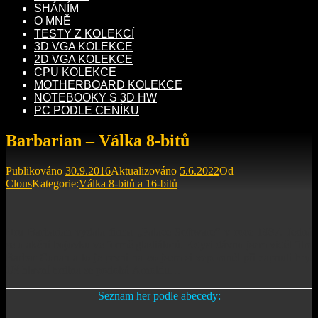
SHÁNÍM
O MNĚ
TESTY Z KOLEKCÍ
3D VGA KOLEKCE
2D VGA KOLEKCE
CPU KOLEKCE
MOTHERBOARD KOLEKCE
NOTEBOOKY S 3D HW
PC PODLE CENÍKU
Barbarian – Válka 8-bitů
Publikováno
30.9.2016
Aktualizováno
5.6.2022
Od
Clous
Kategorie:
Válka 8-bitů a 16-bitů
Hru Barbarian vydala firma „Palace Software“ v roce 1987. Jedná
se o akční bojovku ve formě gladiátorů. Kdysi dávno jsem viděl film
Barbar Conan a to je první na co jsem si vzpomněl při zapnutí hry.
Už hlavní hrdina se podobá Arnoldu…
Seznam her podle abecedy: