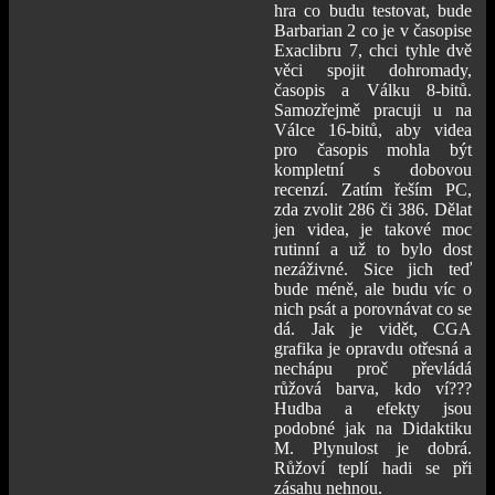
hra co budu testovat, bude
Barbarian 2 co je v časopise
Exaclibru 7, chci tyhle dvě
věci spojit dohromady,
časopis a Válku 8-bitů.
Samozřejmě pracuji u na
Válce 16-bitů, aby videa
pro časopis mohla být
kompletní s dobovou
recenzí. Zatím řeším PC,
zda zvolit 286 či 386. Dělat
jen videa, je takové moc
rutinní a už to bylo dost
nezáživné. Sice jich teď
bude méně, ale budu víc o
nich psát a porovnávat co se
dá. Jak je vidět, CGA
grafika je opravdu otřesná a
nechápu proč převládá
růžová barva, kdo ví???
Hudba a efekty jsou
podobné jak na Didaktiku
M. Plynulost je dobrá.
Růžoví teplí hadi se při
zásahu nehnou.