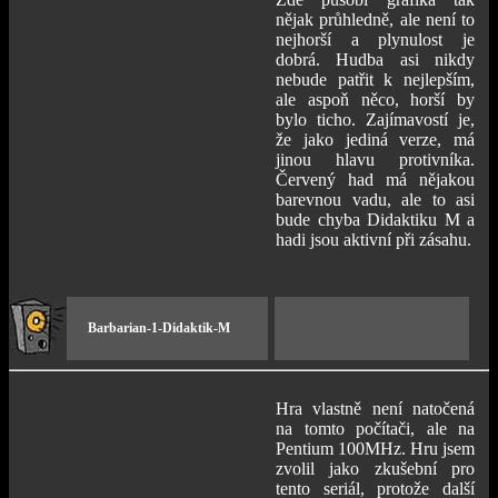
nějak průhledně, ale není to
nejhorší a plynulost je
dobrá. Hudba asi nikdy
nebude patřit k nejlepším,
ale aspoň něco, horší by
bylo ticho. Zajímavostí je,
že jako jediná verze, má
jinou hlavu protivníka.
Červený had má nějakou
barevnou vadu, ale to asi
bude chyba Didaktiku M a
hadi jsou aktivní při zásahu.
Barbarian-1-Didaktik-M
Hra vlastně není natočená
na tomto počítači, ale na
Pentium 100MHz. Hru jsem
zvolil jako zkušební pro
tento seriál, protože další