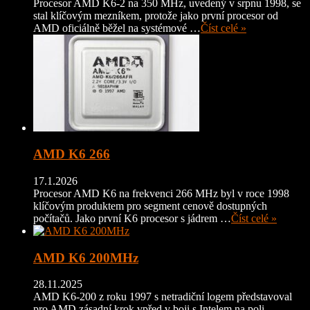
Procesor AMD K6-2 na 350 MHz, uvedený v srpnu 1998, se
stal klíčovým mezníkem, protože jako první procesor od
AMD oficiálně běžel na systémové …
Číst celé »
AMD K6 266
17.1.2026
Procesor AMD K6 na frekvenci 266 MHz byl v roce 1998
klíčovým produktem pro segment cenově dostupných
počítačů. Jako první K6 procesor s jádrem …
Číst celé »
AMD K6 200MHz
28.11.2025
AMD K6-200 z roku 1997 s netradiční logem představoval
pro AMD zásadní krok vpřed v boji s Intelem na poli