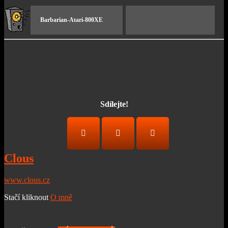
Barbarian-Atari-800XE
Sdílejte!
FACEBOOK
TWITTER
LINKEDIN
Clous
www.clous.cz
Stačí kliknout
O mně