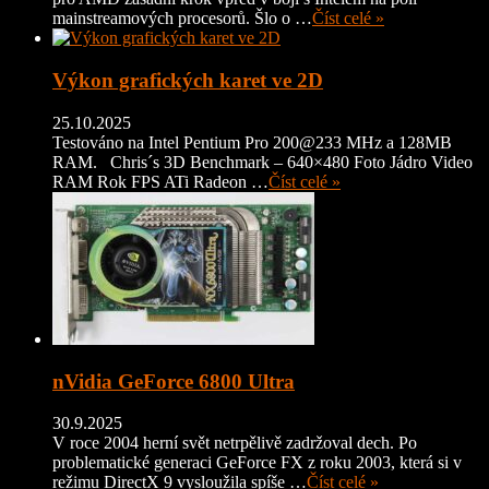
mainstreamových procesorů. Šlo o …
Číst celé »
Výkon grafických karet ve 2D
25.10.2025
Testováno na Intel Pentium Pro 200@233 MHz a 128MB
RAM. Chris´s 3D Benchmark – 640×480 Foto Jádro Video
RAM Rok FPS ATi Radeon …
Číst celé »
nVidia GeForce 6800 Ultra
30.9.2025
V roce 2004 herní svět netrpělivě zadržoval dech. Po
problematické generaci GeForce FX z roku 2003, která si v
režimu DirectX 9 vysloužila spíše …
Číst celé »