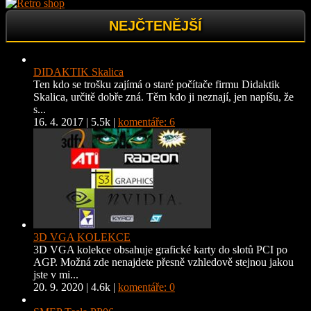
NEJČTENĚJŠÍ
DIDAKTIK Skalica
Ten kdo se trošku zajímá o staré počítače firmu Didaktik
Skalica, určitě dobře zná. Těm kdo ji neznají, jen napíšu, že
s...
16. 4. 2017
|
5.5k
|
komentáře: 6
3D VGA KOLEKCE
3D VGA kolekce obsahuje grafické karty do slotů PCI po
AGP. Možná zde nenajdete přesně vzhledově stejnou jakou
jste v mi...
20. 9. 2020
|
4.6k
|
komentáře: 0