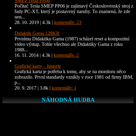
SMEP Tesla PP06
Počítač Tesla SMEP PP06 je zajímavý Československý stroj z
řady PC-XT, který je postavený naruby. To znamená, že zde
nen...
28. 10. 2019
|
4.3k
|
komentáře: 23
Didaktik Gama 128KB
Prvnímu Didaktiku Gama (1987) scházel reset a kompozitní
video výstup. Tohle všechno ale Didaktiky Gama z roku
1988...
16. 11. 2014
|
4.3k
|
komentáře: 2
Grafické karty – historie
Grafická karta je potřeba k tomu, aby se na monitoru něco
zobrazilo. První standardy vznikly v roce 1981 od firmy IBM,
p...
20. 9. 2017
|
3.8k
|
komentáře: 1
NÁHODNÁ HUDBA