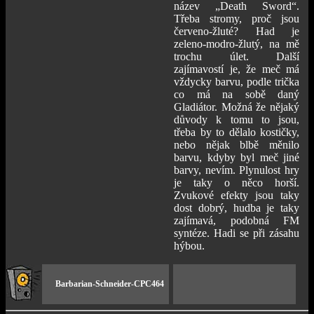
název „Death Sword“.
Třeba stromy, proč jsou
červeno-žluté? Had je
zeleno-modro-žlutý, na mě
trochu úlet. Další
zajímavostí je, že meč má
vždycky barvu, podle trička
co má na sobě daný
Gladiátor. Možná že nějaký
důvody k tomu to jsou,
třeba by to dělalo kostičky,
nebo nějak blbě měnilo
barvu, kdyby byl meč jiné
barvy, nevím. Plynulost hry
je taky o něco horší.
Zvukové efekty jsou taky
dost dobrý, hudba je taky
zajímavá, podobná FM
syntéze. Hadi se při zásahu
hýbou.
Barbarian-Schneider-CPC464