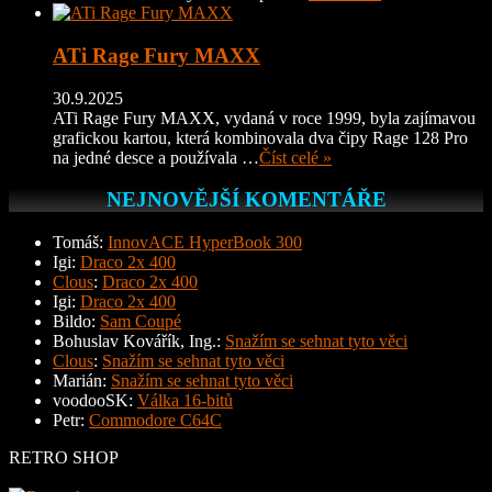
ATi Rage Fury MAXX
30.9.2025
ATi Rage Fury MAXX, vydaná v roce 1999, byla zajímavou
grafickou kartou, která kombinovala dva čipy Rage 128 Pro
na jedné desce a používala …
Číst celé »
NEJNOVĚJŠÍ KOMENTÁŘE
Tomáš
:
InnovACE HyperBook 300
Igi
:
Draco 2x 400
Clous
:
Draco 2x 400
Igi
:
Draco 2x 400
Bildo
:
Sam Coupé
Bohuslav Kovářík, Ing.
:
Snažím se sehnat tyto věci
Clous
:
Snažím se sehnat tyto věci
Marián
:
Snažím se sehnat tyto věci
voodooSK
:
Válka 16-bitů
Petr
:
Commodore C64C
RETRO SHOP