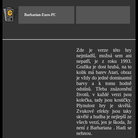
Barbarian-Euro-PC
Zde je verze této hry
nejmladší, možná sem ani
nepatří, je z roku 1993.
Grafika je dost hrubá, na to
kolik má barev Atari, obraz
je vždy do jedné dominantní
barvy a k tomu hodně
odstínů. Třeba znázornění
životů, v každé verzi jsou
kolečka, tady jsou kostičky.
Plynulost hry je skvělá.
Zvukové efekty jsou taky
skvělé a hudba je nejlepší ze
všech verzí, jen je škoda, že
není z Barbariana . Hadi se
nehnou.