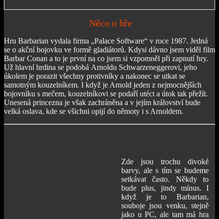
Něco o hře
Hru Barbarian vydala firma „Palace Software“ v roce 1987. Jedná
se o akční bojovku ve formě gladiátorů. Kdysi dávno jsem viděl film
Barbar Conan a to je první na co jsem si vzpomněl při zapnutí hry.
Už hlavní hrdina se podobá Arnoldu Schwarzeneggerovi, jeho
úkolem je porazit všechny protivníky a nakonec se utkat se
samotným kouzelníkem. I když je Arnold jeden z nejmocnějších
bojovníku s mečem, kouzelníkovi se podaří utéct a útok tak přežít.
Unesená princezna je však zachráněna a v jejím království bude
velká oslava, kde se všichni opijí do němoty i s Arnoldem.
Zde jsou trochu divoké
barvy, ale s tím se budeme
setkávat často. Někdy to
bude plus, jindy mínus. I
když je to Barbarian,
souboje jsou venku, stejně
jako u PC, ale tam má hra