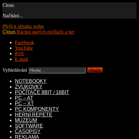
Clous
Načítání...
Přejít k obsahu webu
Clous
Rachot starých počítačů a her
Facebook
YouTube
RSS
E-mail
Vyhledávání
NOTEBOOKY
ZVUKOVKY
POČÍTAČE 8BIT / 16BIT
PC – AT
PC – XT
PC KOMPONENTY
HERNÍ REPETE
MUZEUM
SOFTWARE
ČASOPISY
REKLAMA