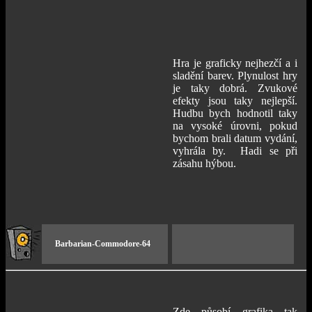
Hra je graficky nejhezčí a i
sladění barev. Plynulost hry
je taky dobrá. Zvukové
efekty jsou taky nejlepší.
Hudbu bych hodnotil taky
na vysoké úrovni, pokud
bychom brali datum vydání,
vyhrála by. Hadi se při
zásahu hýbou.
Barbarian-Commodore-64
Zde působí grafika tak