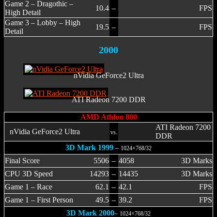
Game 2 – Dragothic –
10.4
–
FPS
High Detail
Game 3 – Lobby – High
19.5
–
FPS
Detail
2000
nVidia GeForce2 Ultra
ATI Radeon 7200 DDR
AMD Athlon 800
ATI Radeon 7200
nVidia GeForce2 Ultra
vs.
DDR
3D Mark 1999
–
1024×768/32
Final Score
5506
–
4058
3D Marks
CPU 3D Speed
14293
–
14435
3D Marks
Game 1 – Race
62.1
–
42.1
FPS
Game 1 – First Person
49.5
–
39.2
FPS
3D Mark 2000
–
1024×768/32