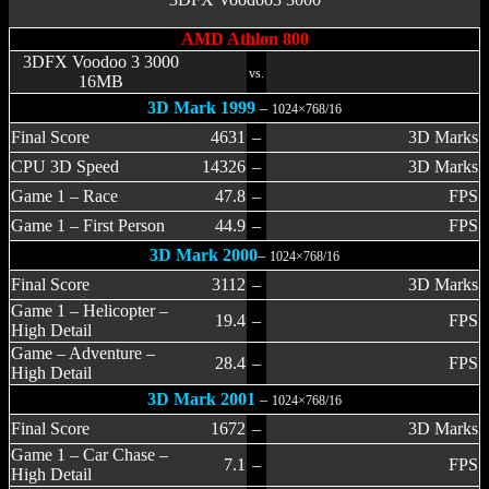
AMD Athlon 800
3DFX Voodoo 3 3000
vs.
16MB
3D Mark 1999
–
1024×768/16
Final Score
4631
–
3D Marks
CPU 3D Speed
14326
–
3D Marks
Game 1 – Race
47.8
–
FPS
Game 1 – First Person
44.9
–
FPS
3D Mark 2000
–
1024×768/16
Final Score
3112
–
3D Marks
Game 1 – Helicopter –
19.4
–
FPS
High Detail
Game – Adventure –
28.4
–
FPS
High Detail
3D Mark 2001
–
1024×768/16
Final Score
1672
–
3D Marks
Game 1 – Car Chase –
7.1
–
FPS
High Detail