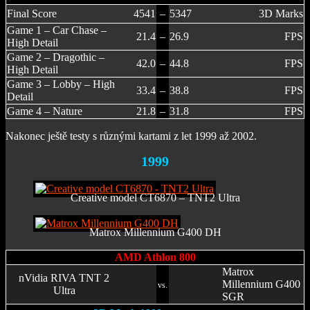
Final Score
4541
–
5347
3D Marks
Game 1 – Car Chase –
21.4
–
26.9
FPS
High Detail
Game 2 – Dragothic –
42.0
–
44.8
FPS
High Detail
Game 3 – Lobby – High
33.4
–
38.8
FPS
Detail
Game 4 – Nature
21.8
–
31.8
FPS
Nakonec ještě testy s různými kartami z let 1999 až 2002.
1999
Creative model CT6870 – TNT2 Ultra
Matrox Millennium G400 DH
AMD Athlon 800
Matrox
nVidia RIVA TNT 2
Millennium G400
vs.
Ultra
SGR