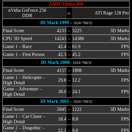
AMD Athlon 800
nVidia GeForce 256
ATI Rage 128 Pro
vs.
DDR
3D Mark 1999
–
1024×768/32
Final Score
4233
–
5225
3D Marks
CPU 3D Speed
14243
–
14386
3D Marks
Game 1 – Race
42.4
–
61.9
FPS
Game 1 – First Person
42.3
–
45.2
FPS
3D Mark 2000
–
1024×768/32
Final Score
4157
–
1808
3D Marks
Game 1 – Helicopter –
29.8
–
12.2
FPS
High Detail
Game – Adventure –
38.0
–
24.1
FPS
High Detail
3D Mark 2001
–
1024×768/32
Final Score
2845
–
1222
3D Marks
Game 1 – Car Chase –
18.4
–
8.8
FPS
High Detail
Game 2 – Dragothic –
22.1
–
9.0
FPS