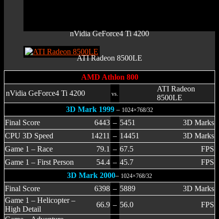
nVidia GeForce4 Ti 4200
ATI Radeon 8500LE
AMD Athlon 800
ATI Radeon
nVidia GeForce4 Ti 4200
vs.
8500LE
3D Mark 1999
–
1024×768/32
Final Score
6443
–
5451
3D Marks
CPU 3D Speed
14211
–
14451
3D Marks
Game 1 – Race
79.1
–
67.5
FPS
Game 1 – First Person
54.4
–
45.7
FPS
3D Mark 2000
–
1024×768/32
Final Score
6398
–
5889
3D Marks
Game 1 – Helicopter –
66.9
–
56.0
FPS
High Detail