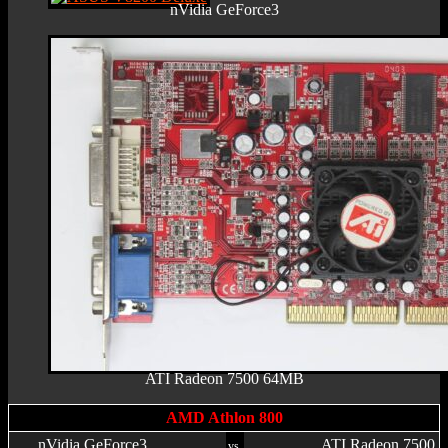
nVidia GeForce3
ATI Radeon 7500 64MB
AMD Athlon 800
nVidia GeForce3
ATI Radeon 7500
vs.