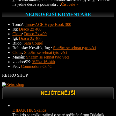
na jedné desce a používala …
Číst celé »
NEJNOVĚJŠÍ KOMENTÁŘE
Tomáš
:
InnovACE HyperBook 300
Igi
:
Draco 2x 400
Clous
:
Draco 2x 400
Igi
:
Draco 2x 400
Bildo
:
Sam Coupé
Bohuslav Kovářík, Ing.
:
Snažím se sehnat tyto věci
Clous
:
Snažím se sehnat tyto věci
Marián
:
Snažím se sehnat tyto věci
voodooSK
:
Válka 16-bitů
Petr
:
Commodore C64C
RETRO SHOP
NEJČTENĚJŠÍ
DIDAKTIK Skalica
Ten kdo se trošku zajímá o staré počítače firmu Didaktik