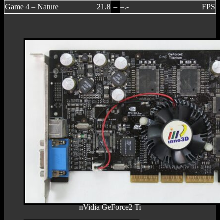
Game 4 – Nature
21.8
–
–.-
FPS
nVidia GeForce2 Ti