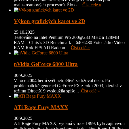
mainstreamových procesorů. Šlo o …
Číst celé »
Výkon grafických karet ve 2D
25.10.2025
Testováno na Intel Pentium Pro 200@233 MHz a 128MB
RAM. Chris´s 3D Benchmark – 640×480 Foto Jádro Video
RAM Rok FPS ATi Radeon …
Číst celé »
nVidia GeForce 6800 Ultra
30.9.2025
V roce 2004 herní svět netrpělivě zadržoval dech. Po
problematické generaci GeForce FX z roku 2003, která si v
režimu DirectX 9 vysloužila spíše …
Číst celé »
ATi Rage Fury MAXX
30.9.2025
ATi Rage Fury MAXX, vydaná v roce 1999, byla zajímavou
grafickou kartou, která kombinovala dva čipy Rage 128 Pro