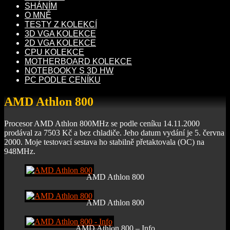
SHÁNÍM
O MNĚ
TESTY Z KOLEKCÍ
3D VGA KOLEKCE
2D VGA KOLEKCE
CPU KOLEKCE
MOTHERBOARD KOLEKCE
NOTEBOOKY S 3D HW
PC PODLE CENÍKU
AMD Athlon 800
Procesor AMD Athlon 800MHz se podle ceníku 14.11.2000
prodával za 7503 Kč a bez chladiče. Jeho datum vydání je 5. června
2000. Moje testovací sestava ho stabilně přetaktovala (OC) na
948MHz.
AMD Athlon 800
AMD Athlon 800
AMD Athlon 800 – Info