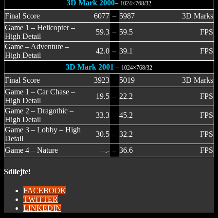
3D Mark 2000
–
1024×768/32
Final Score
6077
–
5987
3D Marks
Game 1 – Helicopter –
59.3
–
59.5
FPS
High Detail
Game – Adventure –
42.0
–
39.1
FPS
High Detail
3D Mark 2001
–
1024×768/32
Final Score
3923
–
5019
3D Marks
Game 1 – Car Chase –
19.5
–
22.2
FPS
High Detail
Game 2 – Dragothic –
33.3
–
45.2
FPS
High Detail
Game 3 – Lobby – High
30.5
–
32.2
FPS
Detail
Game 4 – Nature
–.-
–
36.6
FPS
Sdílejte!
FACEBOOK
TWITTER
LINKEDIN