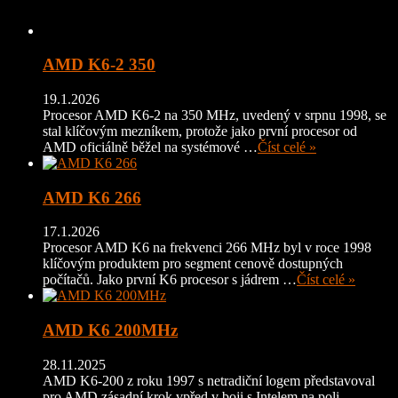
AMD K6-2 350
19.1.2026
Procesor AMD K6-2 na 350 MHz, uvedený v srpnu 1998, se
stal klíčovým mezníkem, protože jako první procesor od
AMD oficiálně běžel na systémové …
Číst celé »
AMD K6 266
17.1.2026
Procesor AMD K6 na frekvenci 266 MHz byl v roce 1998
klíčovým produktem pro segment cenově dostupných
počítačů. Jako první K6 procesor s jádrem …
Číst celé »
AMD K6 200MHz
28.11.2025
AMD K6-200 z roku 1997 s netradiční logem představoval
pro AMD zásadní krok vpřed v boji s Intelem na poli