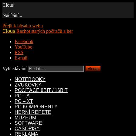
Clous
Načítání...
Přejít k obsahu webu
Clous
Rachot starých počítačů a her
Facebook
YouTube
RSS
E-mail
Vyhledávání
NOTEBOOKY
ZVUKOVKY
POČÍTAČE 8BIT / 16BIT
PC – AT
PC – XT
PC KOMPONENTY
HERNÍ REPETE
MUZEUM
SOFTWARE
ČASOPISY
REKLAMA