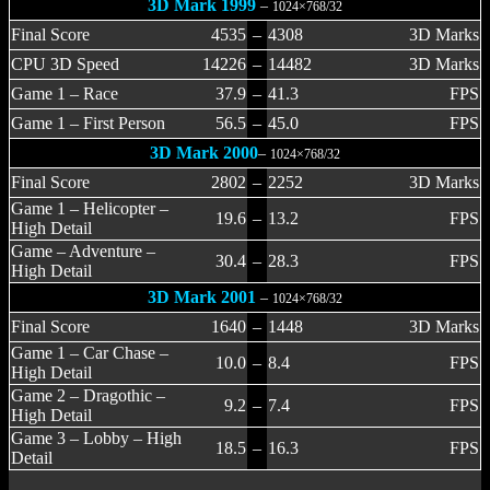
3D Mark 1999
–
1024×768/32
Final Score
4535
–
4308
3D Marks
CPU 3D Speed
14226
–
14482
3D Marks
Game 1 – Race
37.9
–
41.3
FPS
Game 1 – First Person
56.5
–
45.0
FPS
3D Mark 2000
–
1024×768/32
Final Score
2802
–
2252
3D Marks
Game 1 – Helicopter –
19.6
–
13.2
FPS
High Detail
Game – Adventure –
30.4
–
28.3
FPS
High Detail
3D Mark 2001
–
1024×768/32
Final Score
1640
–
1448
3D Marks
Game 1 – Car Chase –
10.0
–
8.4
FPS
High Detail
Game 2 – Dragothic –
9.2
–
7.4
FPS
High Detail
Game 3 – Lobby – High
18.5
–
16.3
FPS
Detail