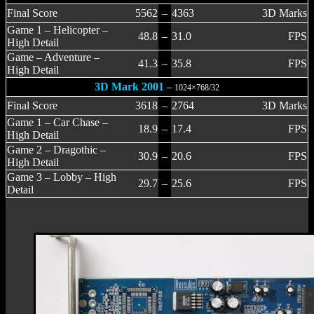
Final Score
5562
–
4363
3D Marks
Game 1 – Helicopter –
48.8
–
31.0
FPS
High Detail
Game – Adventure –
41.3
–
35.8
FPS
High Detail
3D Mark 2001
–
1024×768/32
Final Score
3618
–
2764
3D Marks
Game 1 – Car Chase –
18.9
–
17.4
FPS
High Detail
Game 2 – Dragothic –
30.9
–
20.6
FPS
High Detail
Game 3 – Lobby – High
29.7
–
25.6
FPS
Detail