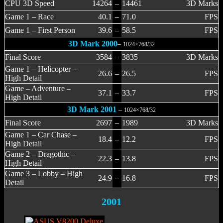
CPU 3D Speed
14264
–
14461
3D Marks
Game 1 – Race
40.1
–
71.0
FPS
Game 1 – First Person
39.6
–
58.5
FPS
3D Mark 2000
–
1024×768/32
Final Score
3584
–
3835
3D Marks
Game 1 – Helicopter –
26.6
–
26.5
FPS
High Detail
Game – Adventure –
37.1
–
33.7
FPS
High Detail
3D Mark 2001
–
1024×768/32
Final Score
2697
–
1989
3D Marks
Game 1 – Car Chase –
18.4
–
12.2
FPS
High Detail
Game 2 – Dragothic –
22.3
–
13.8
FPS
High Detail
Game 3 – Lobby – High
24.9
–
16.8
FPS
Detail
2001