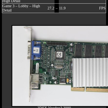
High Detail
Game 3 – Lobby – High
27.2
–
11.9
FPS
Detail
3DFX Voodoo3 3000