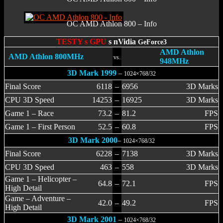
OC AMD Athlon 800 – Info
TESTY s GPU
s nVidia
GeForce3
AMD Athlon
AMD Athlon 800MHz
vs.
948MHz
3D Mark 1999
–
1024×768/32
Final Score
6118
–
6956
3D Marks
CPU 3D Speed
14253
–
16925
3D Marks
Game 1 – Race
73.2
–
81.2
FPS
Game 1 – First Person
52.5
–
60.8
FPS
3D Mark 2000
–
1024×768/32
Final Score
6228
–
7138
3D Marks
CPU 3D Speed
463
–
558
3D Marks
Game 1 – Helicopter –
64.8
–
72.1
FPS
High Detail
Game – Adventure –
42.0
–
49.2
FPS
High Detail
3D Mark 2001
–
1024×768/32