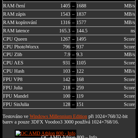
RAM čtení
1405
–
1688
MB/s
RAM zápis
1543
–
1837
MB/s
RAM kopírování
1316
–
1577
MB/s
RAM latence
165.3
–
144.5
ns
CPU Queen
1267
–
1495
Score
CPU PhotoWorxx
796
–
937
Score
CPU Zlib
7.9
–
9.3
MB/s
CPU AES
931
–
1105
Score
CPU Hash
103
–
122
MB/s
FPU VP8
142
–
168
Score
FPU Julia
218
–
259
Score
FPU Mandel
100
–
119
Score
FPU SinJulia
128
–
151
Score
Testováno ve
Windows Millennium Edition
při 1024×768/32-bit
barev a pouze 3DFX Voodoo3 3000 používá 1024×768/16.
OC AMD Athlon 800 – Info