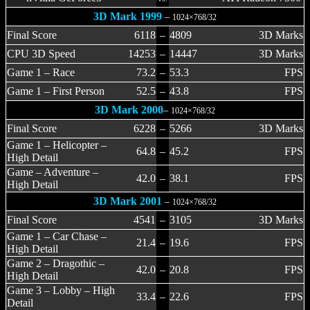
3D Mark 1999
–
1024×768/32
Final Score
6118
–
4809
3D Marks
CPU 3D Speed
14253
–
14447
3D Marks
Game 1 – Race
73.2
–
53.3
FPS
Game 1 – First Person
52.5
–
43.8
FPS
3D Mark 2000
–
1024×768/32
Final Score
6228
–
5266
3D Marks
Game 1 – Helicopter –
64.8
–
45.2
FPS
High Detail
Game – Adventure –
42.0
–
38.1
FPS
High Detail
3D Mark 2001
–
1024×768/32
Final Score
4541
–
3105
3D Marks
Game 1 – Car Chase –
21.4
–
19.6
FPS
High Detail
Game 2 – Dragothic –
42.0
–
20.8
FPS
High Detail
Game 3 – Lobby – High
33.4
–
22.6
FPS
Detail