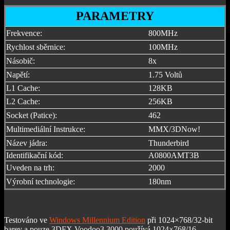
PARAMETRY
Frekvence:
800MHz
Rychlost sběrnice:
100MHz
Násobič:
8x
Napětí:
1.75 Voltů
L1 Cache:
128KB
L2 Cache:
256KB
Socket (Patice):
462
Multimediální Instrukce:
MMX/3DNow!
Název jádra:
Thunderbird
Identifikační kód:
A0800AMT3B
Uveden na trh:
2000
Výrobní technologie:
180nm
Testováno ve
Windows Millennium Edition
při 1024×768/32-bit
barev a pouze 3DFX Voodoo3 3000 používá 1024×768/16.