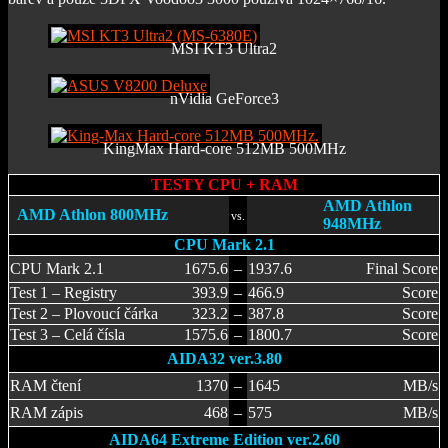
MSI KT3 Ultra2
nVidia GeForce3
KingMax Hard-core 512MB 500MHz
TESTY CPU + RAM
AMD Athlon
AMD Athlon 800MHz
vs.
948MHz
CPU Mark 2.1
CPU Mark 2.1
1675.6
–
1937.6
Final Score
Test 1 – Registry
393.9
–
466.9
Score
Test 2 – Plovoucí čárka
323.2
–
387.8
Score
Test 3 – Celá čísla
1575.6
–
1800.7
Score
AIDA32 ver.3.80
RAM čtení
1370
–
1645
MB/s
RAM zápis
468
–
575
MB/s
AIDA64 Extreme Edition ver.2.60