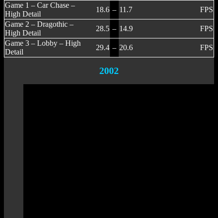
Game 1 – Car Chase –
18.6
–
11.7
FPS
High Detail
Game 2 – Dragothic –
28.5
–
14.9
FPS
High Detail
Game 3 – Lobby – High
29.4
–
20.6
FPS
Detail
2002