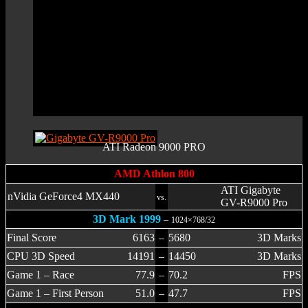
ATI Radeon 9000 PRO
AMD Athlon 800
ATI Gigabyte
nVidia GeForce4 MX440
vs.
GV-R9000 Pro
3D Mark 1999
–
1024×768/32
Final Score
6163
–
5680
3D Marks
CPU 3D Speed
14191
–
14450
3D Marks
Game 1 – Race
77.9
–
70.2
FPS
Game 1 – First Person
51.0
–
47.7
FPS