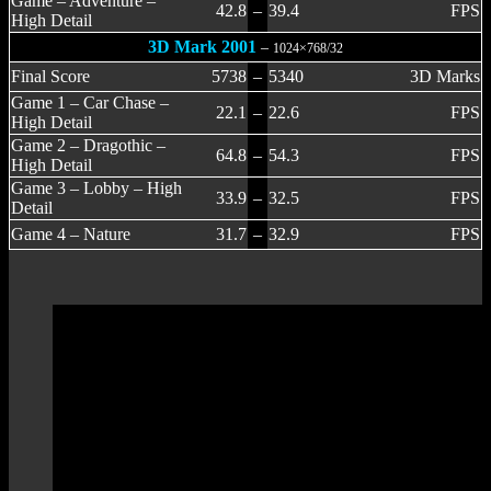
Game – Adventure –
42.8
–
39.4
FPS
High Detail
3D Mark 2001
–
1024×768/32
Final Score
5738
–
5340
3D Marks
Game 1 – Car Chase –
22.1
–
22.6
FPS
High Detail
Game 2 – Dragothic –
64.8
–
54.3
FPS
High Detail
Game 3 – Lobby – High
33.9
–
32.5
FPS
Detail
Game 4 – Nature
31.7
–
32.9
FPS