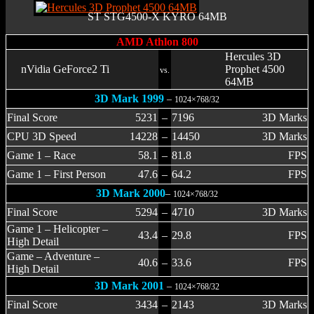
ST STG4500-X KYRO 64MB
AMD Athlon 800
Hercules 3D
nVidia GeForce2 Ti
Prophet 4500
vs.
64MB
3D Mark 1999
–
1024×768/32
Final Score
5231
–
7196
3D Marks
CPU 3D Speed
14228
–
14450
3D Marks
Game 1 – Race
58.1
–
81.8
FPS
Game 1 – First Person
47.6
–
64.2
FPS
3D Mark 2000
–
1024×768/32
Final Score
5294
–
4710
3D Marks
Game 1 – Helicopter –
43.4
–
29.8
FPS
High Detail
Game – Adventure –
40.6
–
33.6
FPS
High Detail
3D Mark 2001
–
1024×768/32
Final Score
3434
–
2143
3D Marks