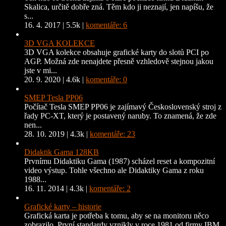
Skalica, určitě dobře zná. Těm kdo ji neznají, jen napíšu, že
s...
16. 4. 2017
|
5.5k
|
komentáře: 6
3D VGA KOLEKCE
3D VGA kolekce obsahuje grafické karty do slotů PCI po
AGP. Možná zde nenajdete přesně vzhledově stejnou jakou
jste v mi...
20. 9. 2020
|
4.6k
|
komentáře: 0
SMEP Tesla PP06
Počítač Tesla SMEP PP06 je zajímavý Československý stroj z
řady PC-XT, který je postavený naruby. To znamená, že zde
nen...
28. 10. 2019
|
4.3k
|
komentáře: 23
Didaktik Gama 128KB
Prvnímu Didaktiku Gama (1987) scházel reset a kompozitní
video výstup. Tohle všechno ale Didaktiky Gama z roku
1988...
16. 11. 2014
|
4.3k
|
komentáře: 2
Grafické karty – historie
Grafická karta je potřeba k tomu, aby se na monitoru něco
zobrazilo. První standardy vznikly v roce 1981 od firmy IBM,