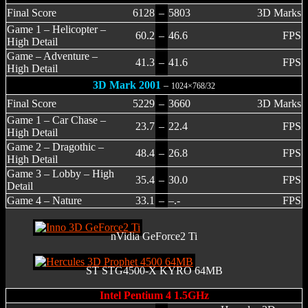
Final Score
6128
–
5803
3D Marks
Game 1 – Helicopter –
60.2
–
46.6
FPS
High Detail
Game – Adventure –
41.3
–
41.6
FPS
High Detail
3D Mark 2001
–
1024×768/32
Final Score
5229
–
3660
3D Marks
Game 1 – Car Chase –
23.7
–
22.4
FPS
High Detail
Game 2 – Dragothic –
48.4
–
26.8
FPS
High Detail
Game 3 – Lobby – High
35.4
–
30.0
FPS
Detail
Game 4 – Nature
33.1
–
–.-
FPS
nVidia GeForce2 Ti
ST STG4500-X KYRO 64MB
Intel Pentium 4 1.5GHz