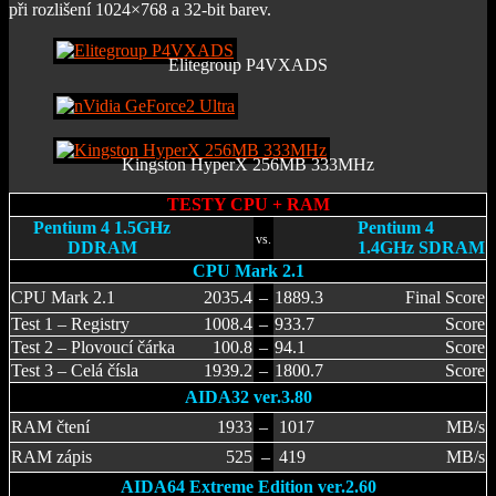
při rozlišení 1024×768 a 32-bit barev.
Elitegroup P4VXADS
Kingston HyperX 256MB 333MHz
TESTY CPU + RAM
Pentium 4 1.5GHz
Pentium 4
vs.
DDRAM
1.4GHz SDRAM
CPU Mark 2.1
CPU Mark 2.1
2035.4
–
1889.3
Final Score
Test 1 – Registry
1008.4
–
933.7
Score
Test 2 – Plovoucí čárka
100.8
–
94.1
Score
Test 3 – Celá čísla
1939.2
–
1800.7
Score
AIDA32 ver.3.80
RAM čtení
1933
–
1017
MB/s
RAM zápis
525
–
419
MB/s
AIDA64 Extreme Edition ver.2.60