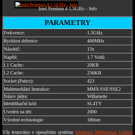
Intel Pentium 4 1.5GHz – Info
PARAMETRY
Frekvence:
1.5GHz
Rychlost sběrnice:
400MHz
Násobič:
15x
Napětí:
1.7 Voltů
L1 Cache:
20KB
L2 Cache:
256KB
Socket (Patice):
423
Multimediální Instrukce:
MMX/SSE/SSE2
Název jádra:
Willamette
Identifikační kód:
SL4TY
Uveden na trh:
2000
Výrobní technologie:
180nm
Vše testováno v operačním systému
Windows Millennium Edition