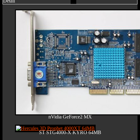
Detail
nVidia GeForce2 MX
ST STG4000-X KYRO 64MB