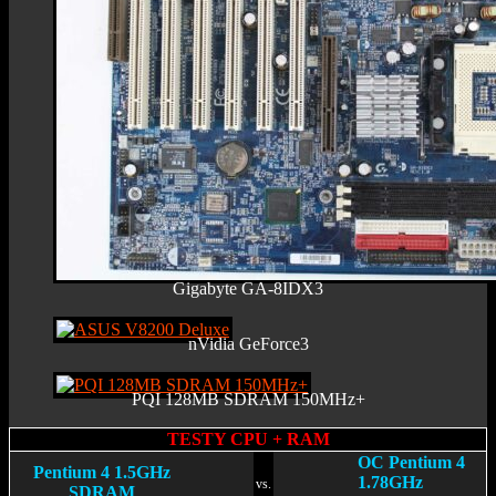
Gigabyte GA-8IDX3
nVidia GeForce3
PQI 128MB SDRAM 150MHz+
TESTY CPU + RAM
OC Pentium 4
Pentium 4 1.5GHz
1.78GHz
vs.
SDRAM