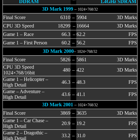
DDRAM
1.4GHz SDRAM
3D Mark 1999
–
1024×768/32
Final Score
6310
–
5904
3D Marks
CPU 3D Speed
18299
–
16664
3D Marks
Game 1 – Race
66.3
–
62.2
FPS
Game 1 – First Person
60.2
–
56.2
FPS
3D Mark 2000
–
1024×768/32
Final Score
5826
–
5861
3D Marks
CPU 3D Speed
480
–
422
3D Marks
1024×768/16bit
Game 1 – Helicopter –
46.3
–
48.3
FPS
High Detail
Game – Adventure –
43.6
–
41.1
FPS
High Detail
3D Mark 2001
–
1024×768/32
Final Score
3869
–
3635
3D Marks
Game 1 – Car Chase –
20.9
–
19.2
FPS
High Detail
Game 2 – Dragothic –
33.2
–
31.0
FPS
High Detail