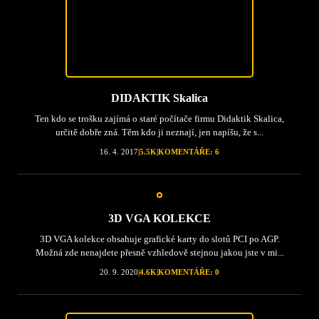
DIDAKTIK Skalica
Ten kdo se trošku zajímá o staré počítače firmu Didaktik Skalica,
určitě dobře zná. Těm kdo ji neznají, jen napíšu, že s...
16. 4. 2017
|
5.5K
|
KOMENTÁŘE: 6
3D VGA KOLEKCE
3D VGA kolekce obsahuje grafické karty do slotů PCI po AGP.
Možná zde nenajdete přesně vzhledově stejnou jakou jste v mi...
20. 9. 2020
|
4.6K
|
KOMENTÁŘE: 0