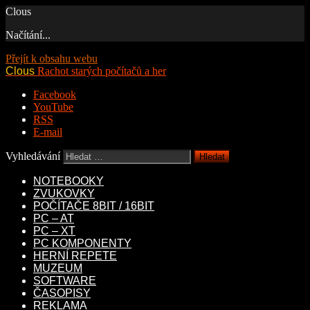
Clous
Načítání...
Přejít k obsahu webu
Clous
Rachot starých počítačů a her
Facebook
YouTube
RSS
E-mail
Vyhledávání
NOTEBOOKY
ZVUKOVKY
POČÍTAČE 8BIT / 16BIT
PC – AT
PC – XT
PC KOMPONENTY
HERNÍ REPETE
MUZEUM
SOFTWARE
ČASOPISY
REKLAMA