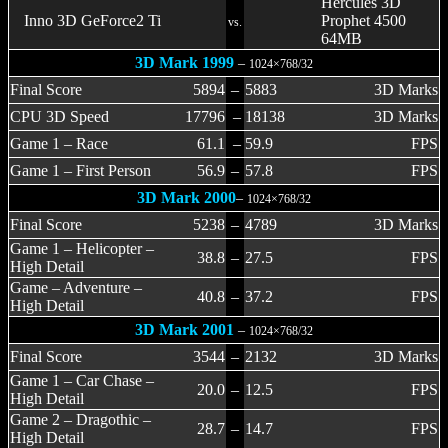
Hercules 3D
Inno 3D GeForce2 Ti
Prophet 4500
vs.
64MB
3D Mark 1999
–
1024×768/32
Final Score
5894
–
5883
3D Marks
CPU 3D Speed
17796
–
18138
3D Marks
Game 1 – Race
61.1
–
59.9
FPS
Game 1 – First Person
56.9
–
57.8
FPS
3D Mark 2000
–
1024×768/32
Final Score
5238
–
4789
3D Marks
Game 1 – Helicopter –
38.8
–
27.5
FPS
High Detail
Game – Adventure –
40.8
–
37.2
FPS
High Detail
3D Mark 2001
–
1024×768/32
Final Score
3544
–
2132
3D Marks
Game 1 – Car Chase –
20.0
–
12.5
FPS
High Detail
Game 2 – Dragothic –
28.7
–
14.7
FPS
High Detail