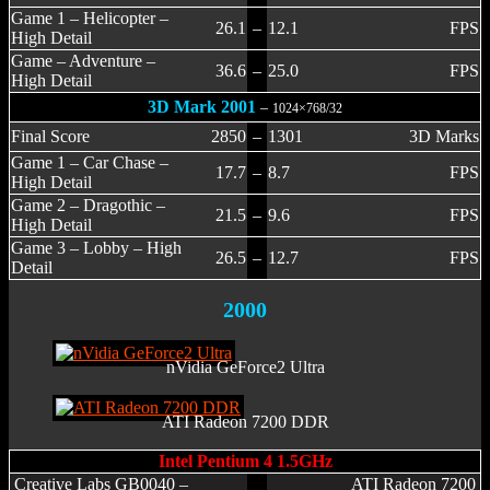
Game 1 – Helicopter –
26.1
–
12.1
FPS
High Detail
Game – Adventure –
36.6
–
25.0
FPS
High Detail
3D Mark 2001
–
1024×768/32
Final Score
2850
–
1301
3D Marks
Game 1 – Car Chase –
17.7
–
8.7
FPS
High Detail
Game 2 – Dragothic –
21.5
–
9.6
FPS
High Detail
Game 3 – Lobby – High
26.5
–
12.7
FPS
Detail
2000
nVidia GeForce2 Ultra
ATI Radeon 7200 DDR
Intel Pentium 4 1.5GHz
Creative Labs GB0040 –
ATI Radeon 7200