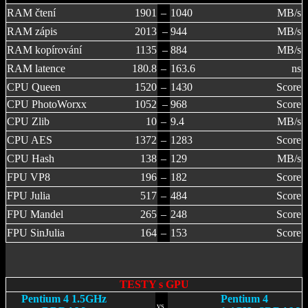
RAM čtení
1901
–
1040
MB/s
RAM zápis
2013
–
944
MB/s
RAM kopírování
1135
–
884
MB/s
RAM latence
180.8
–
163.6
ns
CPU Queen
1520
–
1430
Score
CPU PhotoWorxx
1052
–
968
Score
CPU Zlib
10
–
9.4
MB/s
CPU AES
1372
–
1283
Score
CPU Hash
138
–
129
MB/s
FPU VP8
196
–
182
Score
FPU Julia
517
–
484
Score
FPU Mandel
265
–
248
Score
FPU SinJulia
164
–
153
Score
TESTY s GPU
Pentium 4 1.5GHz
Pentium 4
vs.