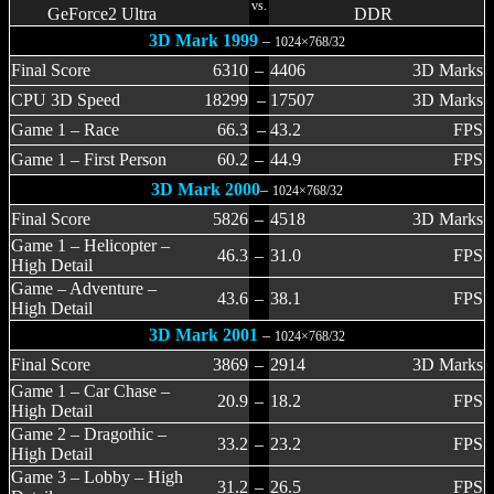
vs.
GeForce2 Ultra
DDR
3D Mark 1999
–
1024×768/32
Final Score
6310
–
4406
3D Marks
CPU 3D Speed
18299
–
17507
3D Marks
Game 1 – Race
66.3
–
43.2
FPS
Game 1 – First Person
60.2
–
44.9
FPS
3D Mark 2000
–
1024×768/32
Final Score
5826
–
4518
3D Marks
Game 1 – Helicopter –
46.3
–
31.0
FPS
High Detail
Game – Adventure –
43.6
–
38.1
FPS
High Detail
3D Mark 2001
–
1024×768/32
Final Score
3869
–
2914
3D Marks
Game 1 – Car Chase –
20.9
–
18.2
FPS
High Detail
Game 2 – Dragothic –
33.2
–
23.2
FPS
High Detail
Game 3 – Lobby – High
31.2
–
26.5
FPS