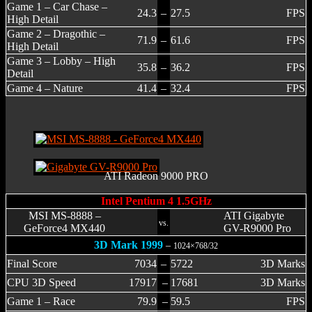
Game 1 – Car Chase –
24.3
–
27.5
FPS
High Detail
Game 2 – Dragothic –
71.9
–
61.6
FPS
High Detail
Game 3 – Lobby – High
35.8
–
36.2
FPS
Detail
Game 4 – Nature
41.4
–
32.4
FPS
ATI Radeon 9000 PRO
Intel Pentium 4 1.5GHz
MSI MS-8888 –
ATI Gigabyte
vs.
GeForce4 MX440
GV-R9000 Pro
3D Mark 1999
–
1024×768/32
Final Score
7034
–
5722
3D Marks
CPU 3D Speed
17917
–
17681
3D Marks
Game 1 – Race
79.9
–
59.5
FPS