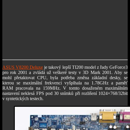
ASUS V8200 Deluxe
je takový lepší TI200 model z řady GeForce3
pro rok 2001 a zvládá už veškeré testy v 3D Mark 2001. Aby se
mohl přetaktovat CPU, byla potřeba změna základní desky, se
kterou se maximální frekvenci vyšplhala na 1.78GHz a paměť
RAM pracovala na 159MHz. V tomto dosaženém maximálním
nastavení neklesá FPS pod 30 snímků při rozlišení 1024×768/32bit
v syntetických testech.