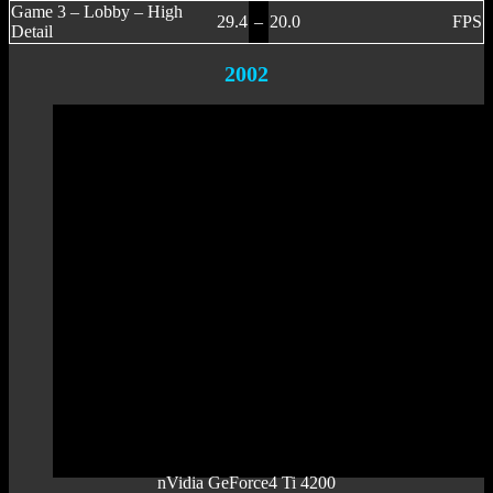
Game 3 – Lobby – High
29.4
–
20.0
FPS
Detail
2002
nVidia GeForce4 Ti 4200