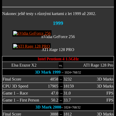
Nakonec ještě testy s různými kartami z let 1999 až 2002.
1999
nVidia GeForce 256
ATI Rage 128 PRO
Intel Pentium 4 1.5GHz
Elsa Erazor X2
ATI Rage 128 Pro
vs.
3D Mark 1999
–
1024×768/32
Final Score
4858
–
3232
3D Marks
CPU 3D Speed
17905
–
18159
3D Marks
Game 1 – Race
47.0
–
31.0
FPS
Game 1 – First Person
50.2
–
33.7
FPS
3D Mark 2000
–
1024×768/32
Final Score
3888
–
1812
3D Marks