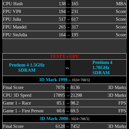
CPU Hash
138
–
165
MB/s
FPU VP8
194
–
231
Score
FPU Julia
517
–
617
Score
FPU Mandel
265
–
317
Score
FPU SinJulia
164
–
195
Score
TESTY s GPU
Pentium 4
Pentium 4 1.5GHz
1.78GHz
vs.
SDRAM
SDRAM
3D Mark 1999
–
1024×768/32
Final Score
7076
–
8136
3D Marks
CPU 3D Speed
17895
–
21298
3D Marks
Game 1 – Race
85.1
–
98.2
FPS
Game 1 – First Person
60.6
–
69.5
FPS
3D Mark 2000
–
1024×768/32
Final Score
6128
–
7452
3D Marks