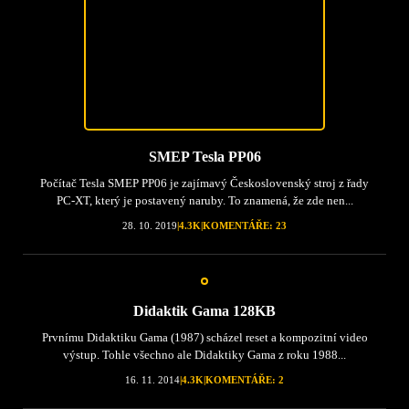
SMEP Tesla PP06
Počítač Tesla SMEP PP06 je zajímavý Československý stroj z řady
PC-XT, který je postavený naruby. To znamená, že zde nen...
28. 10. 2019
|
4.3K
|
KOMENTÁŘE: 23
Didaktik Gama 128KB
Prvnímu Didaktiku Gama (1987) scházel reset a kompozitní video
výstup. Tohle všechno ale Didaktiky Gama z roku 1988...
16. 11. 2014
|
4.3K
|
KOMENTÁŘE: 2