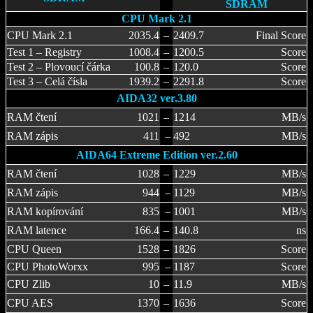
SDRAM
CPU Mark 2.1
CPU Mark 2.1
2035.4
–
2409.7
Final Score
Test 1 – Registry
1008.4
–
1200.5
Score
Test 2 – Plovoucí čárka
100.8
–
120.0
Score
Test 3 – Celá čísla
1939.2
–
2291.8
Score
AIDA32 ver.3.80
RAM čtení
1021
–
1214
MB/s
RAM zápis
411
–
492
MB/s
AIDA64 Extreme Edition ver.2.60
RAM čtení
1028
–
1229
MB/s
RAM zápis
944
–
1129
MB/s
RAM kopírování
835
–
1001
MB/s
RAM latence
166.4
–
140.8
ns
CPU Queen
1528
–
1826
Score
CPU PhotoWorxx
995
–
1187
Score
CPU Zlib
10
–
11.9
MB/s
CPU AES
1370
–
1636
Score