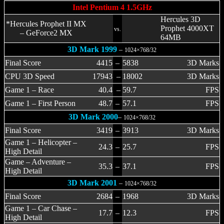
Intel Pentium 4 1.5GHz
Hercules 3D
*Hercules Prophet II MX
Prophet 4000XT
vs.
– GeForce2 MX
64MB
3D Mark 1999
–
1024×768/32
Final Score
4415
–
5838
3D Marks
CPU 3D Speed
17943
–
18002
3D Marks
Game 1 – Race
40.4
–
59.7
FPS
Game 1 – First Person
48.7
–
57.1
FPS
3D Mark 2000
–
1024×768/32
Final Score
3419
–
3913
3D Marks
Game 1 – Helicopter –
24.3
–
25.7
FPS
High Detail
Game – Adventure –
35.3
–
37.1
FPS
High Detail
3D Mark 2001
–
1024×768/32
Final Score
2684
–
1968
3D Marks
Game 1 – Car Chase –
17.7
–
12.3
FPS
High Detail