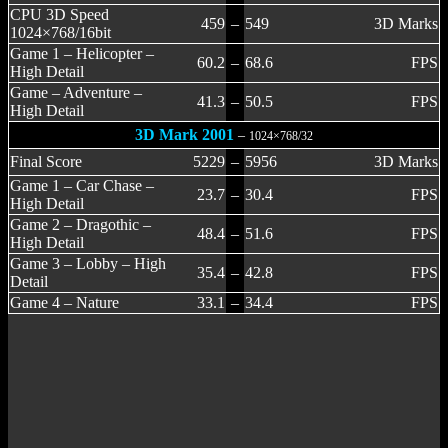
CPU 3D Speed
459
–
549
3D Marks
1024×768/16bit
Game 1 – Helicopter –
60.2
–
68.6
FPS
High Detail
Game – Adventure –
41.3
–
50.5
FPS
High Detail
3D Mark 2001
–
1024×768/32
Final Score
5229
–
5956
3D Marks
Game 1 – Car Chase –
23.7
–
30.4
FPS
High Detail
Game 2 – Dragothic –
48.4
–
51.6
FPS
High Detail
Game 3 – Lobby – High
35.4
–
42.8
FPS
Detail
Game 4 – Nature
33.1
–
34.4
FPS