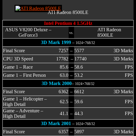
ATI Radeon 8500LE
Intel Pentium 4 1.5GHz
ASUS V8200 Deluxe –
ATI Radeon
vs.
GeForce3
8500LE
3D Mark 1999
–
1024×768/32
Final Score
7257
–
5577
3D Marks
CPU 3D Speed
17782
–
17740
3D Marks
Game 1 – Race
85.6
–
58.6
FPS
Game 1 – First Person
63.0
–
53.2
FPS
3D Mark 2000
–
1024×768/32
Final Score
6362
–
6612
3D Marks
Game 1 – Helicopter –
62.5
–
59.6
FPS
High Detail
Game – Adventure –
41.1
–
44.3
FPS
High Detail
3D Mark 2001
–
1024×768/32
Final Score
6357
–
5897
3D Marks