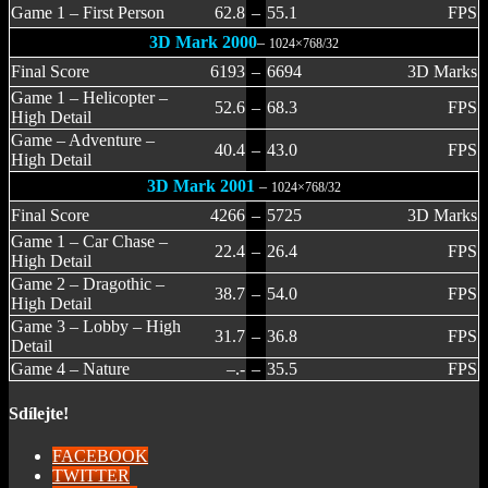
Game 1 – First Person
62.8
–
55.1
FPS
3D Mark 2000
–
1024×768/32
Final Score
6193
–
6694
3D Marks
Game 1 – Helicopter –
52.6
–
68.3
FPS
High Detail
Game – Adventure –
40.4
–
43.0
FPS
High Detail
3D Mark 2001
–
1024×768/32
Final Score
4266
–
5725
3D Marks
Game 1 – Car Chase –
22.4
–
26.4
FPS
High Detail
Game 2 – Dragothic –
38.7
–
54.0
FPS
High Detail
Game 3 – Lobby – High
31.7
–
36.8
FPS
Detail
Game 4 – Nature
–.-
–
35.5
FPS
Sdílejte!
FACEBOOK
TWITTER