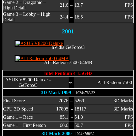
Game 2 – Dragothic –
21.6
–
13.7
FPS
High Detail
Game 3 – Lobby – High
24.4
–
16.5
FPS
Detail
2001
nVidia GeForce3
ATI Radeon 7500 64MB
Intel Pentium 4 1.5GHz
ASUS V8200 Deluxe –
ATI Radeon 7500
vs.
GeForce3
3D Mark 1999
–
1024×768/32
Final Score
7076
–
5269
3D Marks
CPU 3D Speed
17895
–
18117
3D Marks
Game 1 – Race
85.1
–
54.8
FPS
Game 1 – First Person
60.6
–
50.7
FPS
3D Mark 2000
–
1024×768/32