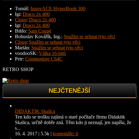
Tomáš
:
InnovACE HyperBook 300
Igi
:
Draco 2x 400
Clous
:
Draco 2x 400
Igi
:
Draco 2x 400
Bildo
:
Sam Coupé
Bohuslav Kovářík, Ing.
:
Snažím se sehnat tyto věci
Clous
:
Snažím se sehnat tyto věci
Marián
:
Snažím se sehnat tyto věci
voodooSK
:
Válka 16-bitů
Petr
:
Commodore C64C
RETRO SHOP
NEJČTENĚJŠÍ
DIDAKTIK Skalica
Ten kdo se trošku zajímá o staré počítače firmu Didaktik
Skalica, určitě dobře zná. Těm kdo ji neznají, jen napíšu, že
s...
16. 4. 2017
|
5.5k
|
komentáře: 6