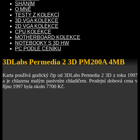
SHÁNÍM
O MNĚ
TESTY Z KOLEKCÍ
3D VGA KOLEKCE
2D VGA KOLEKCE
CPU KOLEKCE
MOTHERBOARD KOLEKCE
NOTEBOOKY S 3D HW
PC PODLE CENÍKU
3DLabs Permedia 2 3D PM200A 4MB
Karta používá grafický čip od 3DLabs Permedia 2 3D z roku 1997
a je chlazena malým pasivním chladičem. Prodejní dobová cena v
říjnu 1997 byla okolo 7700 Kč.