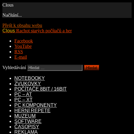
Clous
Načítání...
Přejít k obsahu webu
Clous
Rachot starých počítačů a her
Facebook
YouTube
RSS
E-mail
Vyhledávání
NOTEBOOKY
ZVUKOVKY
POČÍTAČE 8BIT / 16BIT
PC – AT
PC – XT
PC KOMPONENTY
HERNÍ REPETE
MUZEUM
SOFTWARE
ČASOPISY
REKLAMA