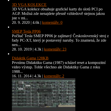
3D VGA KOLEKCE
3D VGA kolekce obsahuje grafické karty do slotů PCI po
AGP. Možná zde nenajdete přesně vzhledově stejnou jakou
jste v mi...
20. 9. 2020
|
4.6k
|
komentáře: 0
SMEP Tesla PP06
Počítač Tesla SMEP PP06 je zajímavý Československý stroj z
řady PC-XT, který je postavený naruby. To znamená, že zde
nen...
28. 10. 2019
|
4.3k
|
komentáře: 23
Didaktik Gama 128KB
Prvnímu Didaktiku Gama (1987) scházel reset a kompozitní
video výstup. Tohle všechno ale Didaktiky Gama z roku
1988...
16. 11. 2014
|
4.3k
|
komentáře: 2