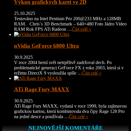
Výkon grafických karet ve 2D
25.10.2025
Testováno na Intel Pentium Pro 200@233 MHz a 128MB
RAM. Chris´s 3D Benchmark – 640×480 Foto Jádro Video
RAM Rok FPS ATi Radeon …
Číst celé »
nVidia GeForce 6800 Ultra
30.9.2025
V roce 2004 herní svět netrpělivě zadržoval dech. Po
problematické generaci GeForce FX z roku 2003, která si v
režimu DirectX 9 vysloužila spíše …
Číst celé »
ATi Rage Fury MAXX
30.9.2025
ATi Rage Fury MAXX, vydaná v roce 1999, byla zajímavou
grafickou kartou, která kombinovala dva čipy Rage 128 Pro
na jedné desce a používala …
Číst celé »
NEJNOVĚJŠÍ KOMENTÁŘE