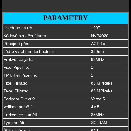
PARAMETRY
Uvedeno na trh:
1997
Kódové označení jádra:
NVP4020
Připojení přes:
AGP 1x
Jádro vyrobeno technologii:
350nm
Frekvence jádra:
83MHz
Pixel Pipeline:
1
TMU Per Pipeline:
1
Pixel Fillrate:
83 MPixel/s
Texel Fillrate:
83 MPixel/s
Podpora DirectX:
Verze 5
Velikost pamětí:
4MB
Frekvence pamětí:
83MHz
Typ paměti:
SG-RAM
Šířka sběrnice:
64-bit