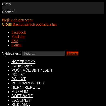
Clous
Načítání...
Přejít k obsahu webu
Clous
Rachot starých počítačů a her
Facebook
YouTube
RSS
E-mail
Vyhledávání
NOTEBOOKY
ZVUKOVKY
POČÍTAČE 8BIT / 16BIT
PC – AT
PC – XT
PC KOMPONENTY
HERNÍ REPETE
MUZEUM
SOFTWARE
ČASOPISY
REKLAMA