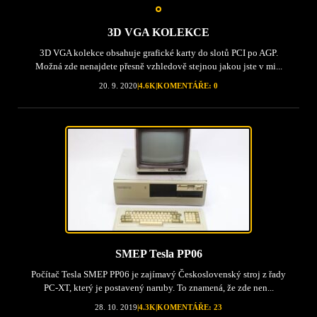
3D VGA KOLEKCE
3D VGA kolekce obsahuje grafické karty do slotů PCI po AGP.
Možná zde nenajdete přesně vzhledově stejnou jakou jste v mi...
20. 9. 2020
|
4.6K
|
KOMENTÁŘE: 0
SMEP Tesla PP06
Počítač Tesla SMEP PP06 je zajímavý Československý stroj z řady
PC-XT, který je postavený naruby. To znamená, že zde nen...
28. 10. 2019
|
4.3K
|
KOMENTÁŘE: 23