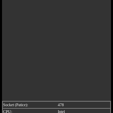
Socket (Patice):
478
CPU:
Intel