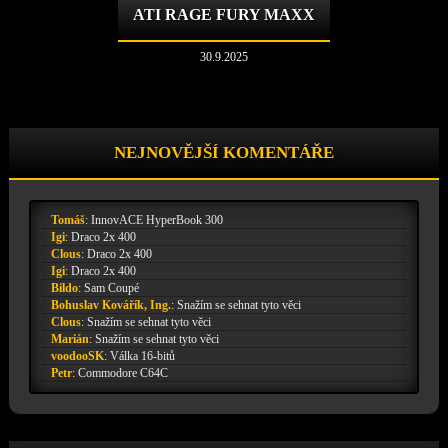
ATI RAGE FURY MAXX
30.9.2025
NEJNOVĚJŠÍ KOMENTÁŘE
Tomáš
:
InnovACE HyperBook 300
Igi
:
Draco 2x 400
Clous
:
Draco 2x 400
Igi
:
Draco 2x 400
Bildo
:
Sam Coupé
Bohuslav Kovářík, Ing.
:
Snažím se sehnat tyto věci
Clous
:
Snažím se sehnat tyto věci
Marián
:
Snažím se sehnat tyto věci
voodooSK
:
Válka 16-bitů
Petr
:
Commodore C64C