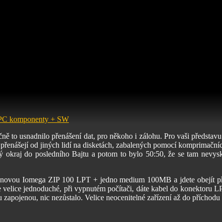
PC komponenty + SW
ně to usnadnilo přenášení dat, pro někoho i zálohu. Pro vaši předsta
 je přenášejí od jiných lidí na disketách, zabalených pomocí komprimač
mý okraj do posledního Bajtu a potom to bylo 50:50, že se tam nevys
 novou Iomega ZIP 100 LPT + jedno medium 100MB a jdete obejít přátel
e velice jednoduché, při vypnutém počítači, dáte kabel do konektoru LP
u zapojenou, nic nezůstalo. Velice neocenitelné zařízení až do přícho