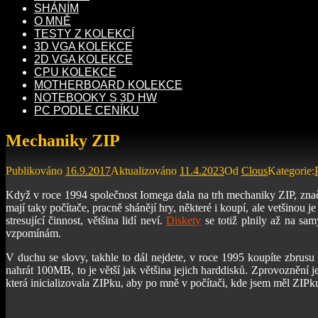
SHÁNÍM
O MNĚ
TESTY Z KOLEKCÍ
3D VGA KOLEKCE
2D VGA KOLEKCE
CPU KOLEKCE
MOTHERBOARD KOLEKCE
NOTEBOOKY S 3D HW
PC PODLE CENÍKU
Mechaniky ZIP
Publikováno
16.9.2017
Aktualizováno
11.4.2023
Od
Clous
Kategorie:
Když v roce 1994 společnost Iomega dala na trh mechaniky ZIP, znač
mají taky počítače, pracně shánějí hry, některé i koupí, ale vetšinou
stresující činnost, většina lidí neví.
Diskety
se totiž plnily až na sa
vzpomínám.
V duchu se slovy, takhle to dál nejdete, v roce 1995 koupíte zbrusu
nahrát 100MB, to je větší jak většina jejich harddisků. Zprovoznění j
která inicializovala ZIPku, aby po mně v počítači, kde jsem měl ZIPk