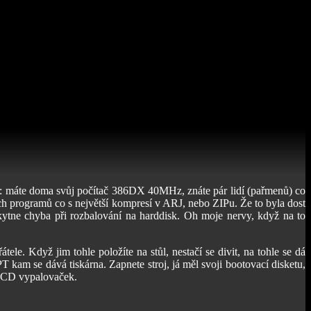
vu: máte doma svůj počítač 386DX 40MHz, znáte pár lidí (pařmenů) co
ních programů co s největší kompresí v ARJ, nebo ZIPu. Že to byla dost
kytne chyba při rozbalování na harddisk. Oh moje nervy, když na to
e. Když jim tohle položíte na stůl, nestačí se divit, na tohle se dá
T kam se dává tiskárna. Zapnete stroj, já měl svoji bootovací disketu,
du CD vypalovaček.