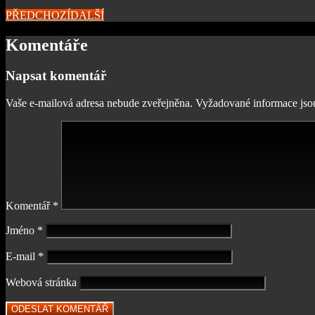
PŘEDCHOZÍ
DALŠÍ
Komentáře
Napsat komentář
Vaše e-mailová adresa nebude zveřejněna.
Vyžadované informace js
Komentář
*
Jméno
*
E-mail
*
Webová stránka