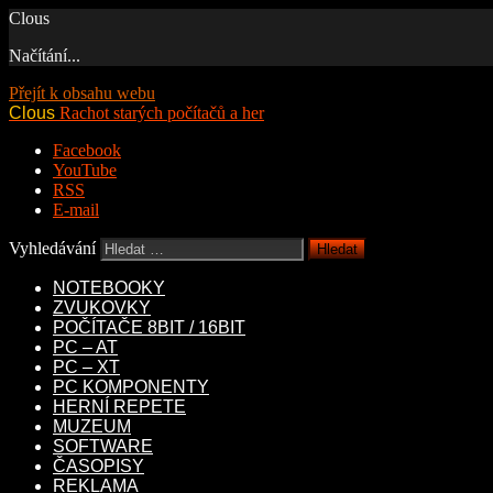
Clous
Načítání...
Přejít k obsahu webu
Clous
Rachot starých počítačů a her
Facebook
YouTube
RSS
E-mail
Vyhledávání
NOTEBOOKY
ZVUKOVKY
POČÍTAČE 8BIT / 16BIT
PC – AT
PC – XT
PC KOMPONENTY
HERNÍ REPETE
MUZEUM
SOFTWARE
ČASOPISY
REKLAMA