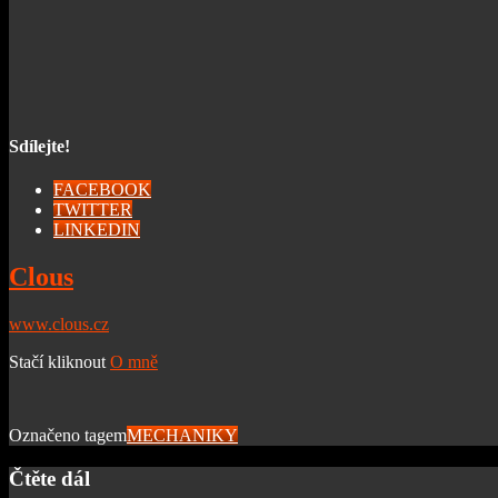
Sdílejte!
FACEBOOK
TWITTER
LINKEDIN
Clous
www.clous.cz
Stačí kliknout
O mně
Označeno tagem
MECHANIKY
Čtěte dál