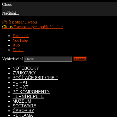
Clous
Načítání...
Přejít k obsahu webu
Clous
Rachot starých počítačů a her
Facebook
YouTube
RSS
E-mail
Vyhledávání
NOTEBOOKY
ZVUKOVKY
POČÍTAČE 8BIT / 16BIT
PC – AT
PC – XT
PC KOMPONENTY
HERNÍ REPETE
MUZEUM
SOFTWARE
ČASOPISY
REKLAMA