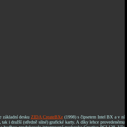
je základní desku
ZIDA CreateBXe
(1998) s čipsetem Intel BX a v ní
 tak i dražší (středně silné) grafické karty. A díky lehce provedenému