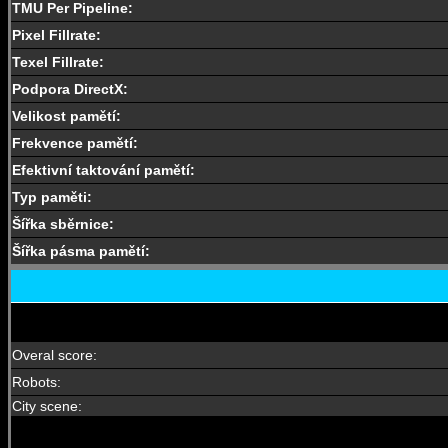
TMU Per Pipeline:
Pixel Fillrate:
Texel Fillrate:
Podpora DirectX:
Velikost pamětí:
Frekvence pamětí:
Efektivní taktování pamětí:
Typ paměti:
Šířka sběrnice:
Šířka pásma pamětí:
Overal
score:
Robots:
City scene: