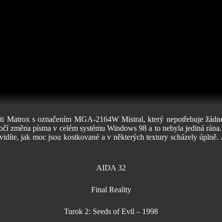
i Matrox s označením MGA-2164W Mistral, který nepotřebuje žádné c
o očí změna písma v celém systému Windows 98 a to nebyla jediná rána
idíte, jak moc jsou kostkované a v některých textury scházely úplně.
AIDA 32
Final Reality
Turok 2: Seeds of Evil – 1998