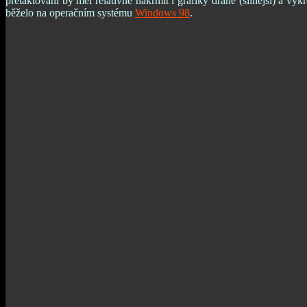
přetaktování by měl relativně nakrmit i grafiky drahé (silnější) 
běželo na operačním systému
Windows 98
.