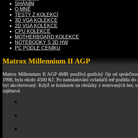
SHÁNÍM
O MNĚ
TESTY Z KOLEKCÍ
3D VGA KOLEKCE
2D VGA KOLEKCE
CPU KOLEKCE
MOTHERBOARD KOLEKCE
NOTEBOOKY S 3D HW
PC PODLE CENÍKU
Matrox Millennium II AGP
Matrox Millennium II AGP 4MB používá grafický čip od společnost
1998, byla okolo 4500 Kč. Po nainstalování ovladačů mě praštila d
byl akcelerovaný. Když se kouknete na obrázky z testovaných her, uv
zajímavá.