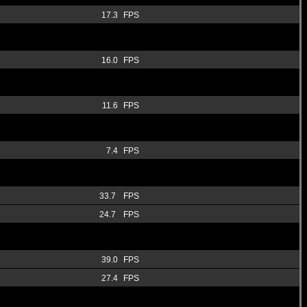
17.3
FPS
16.0
FPS
11.6
FPS
7.4
FPS
33.7
FPS
24.7
FPS
39.0
FPS
27.4
FPS