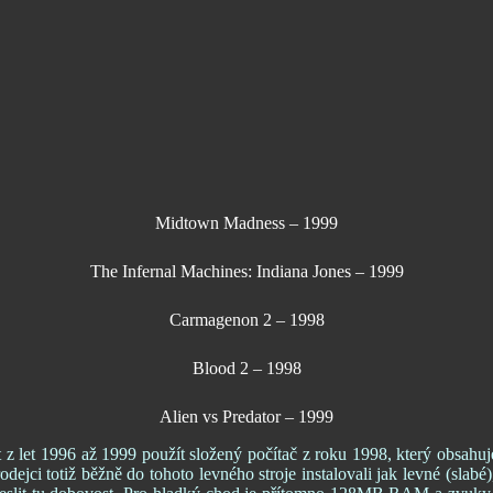
Midtown Madness – 1999
The Infernal Machines: Indiana Jones – 1999
Carmagenon 2 – 1998
Blood 2 – 1998
Alien vs Predator – 1999
t z let 1996 až 1999 použít složený počítač z roku 1998, který obsahu
jci totiž běžně do tohoto levného stroje instalovali jak levné (slabé),