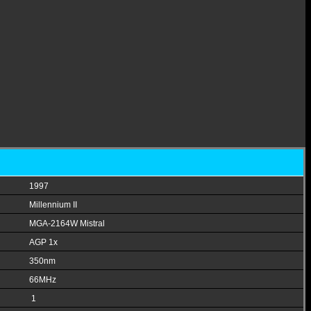
1997
Millennium II
MGA-2164W Mistral
AGP 1x
350nm
66MHz
1