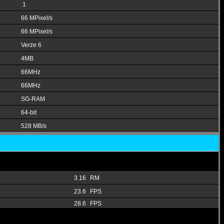
1
66 MPixel/s
66 MPixel/s
Verze 6
4MB
66MHz
66MHz
SG-RAM
64-bit
528 MB/s
3.16
RM
23.6
FPS
28.6
FPS