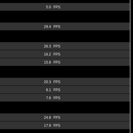
5.0
FPS
29.4
FPS
26.3
FPS
16.2
FPS
15.8
FPS
20.3
FPS
8.1
FPS
7.6
FPS
24.8
FPS
17.9
FPS