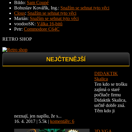
Bildo
:
Sam Coupé
Bohuslav Kovářík, Ing.
:
Snažím se sehnat tyto věci
Clous
:
Snažím se sehnat tyto věci
Marián
:
Snažím se sehnat tyto věci
voodooSK
:
Válka 16-bitů
Petr
:
Commodore C64C
RETRO SHOP
NEJČTENĚJŠÍ
DIDAKTIK
Skalica
Ten kdo se trošku
zajímá o staré
počítače firmu
Didaktik Skalica,
určitě dobře zná.
Těm kdo ji
neznají, jen napíšu, že s...
16. 4. 2017
|
5.5k
|
komentáře: 6
3D VGA