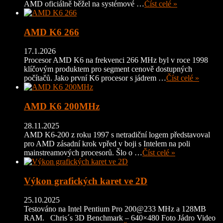
AMD oficiálně běžel na systémové …
Číst celé »
AMD K6 266
17.1.2026
Procesor AMD K6 na frekvenci 266 MHz byl v roce 1998
klíčovým produktem pro segment cenově dostupných
počítačů. Jako první K6 procesor s jádrem …
Číst celé »
AMD K6 200MHz
28.11.2025
AMD K6-200 z roku 1997 s netradiční logem představoval
pro AMD zásadní krok vpřed v boji s Intelem na poli
mainstreamových procesorů. Šlo o …
Číst celé »
Výkon grafických karet ve 2D
25.10.2025
Testováno na Intel Pentium Pro 200@233 MHz a 128MB
RAM. Chris´s 3D Benchmark – 640×480 Foto Jádro Video