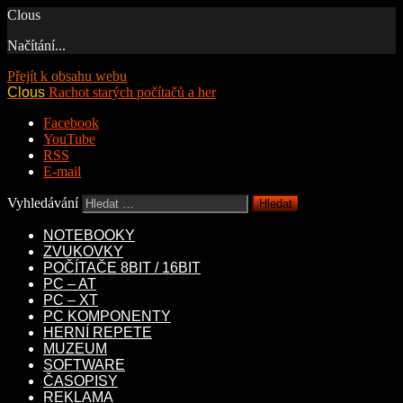
Clous
Načítání...
Přejít k obsahu webu
Clous
Rachot starých počítačů a her
Facebook
YouTube
RSS
E-mail
Vyhledávání
NOTEBOOKY
ZVUKOVKY
POČÍTAČE 8BIT / 16BIT
PC – AT
PC – XT
PC KOMPONENTY
HERNÍ REPETE
MUZEUM
SOFTWARE
ČASOPISY
REKLAMA