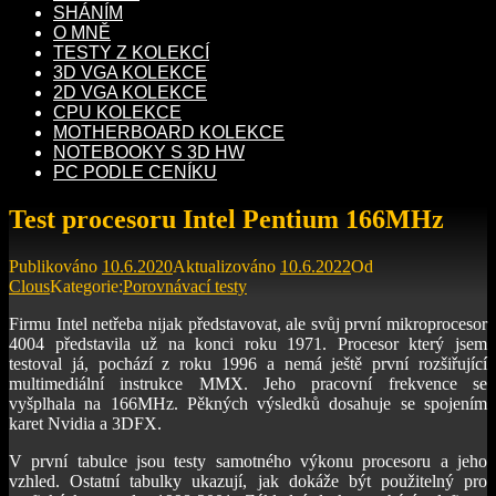
SHÁNÍM
O MNĚ
TESTY Z KOLEKCÍ
3D VGA KOLEKCE
2D VGA KOLEKCE
CPU KOLEKCE
MOTHERBOARD KOLEKCE
NOTEBOOKY S 3D HW
PC PODLE CENÍKU
Test procesoru Intel Pentium 166MHz
Publikováno
10.6.2020
Aktualizováno
10.6.2022
Od
Clous
Kategorie:
Porovnávací testy
Firmu Intel netřeba nijak představovat, ale svůj první mikroprocesor
4004 představila už na konci roku 1971. Procesor který jsem
testoval já, pochází z roku 1996 a nemá ještě první rozšiřující
multimediální instrukce MMX. Jeho pracovní frekvence se
vyšplhala na 166MHz. Pěkných výsledků dosahuje se spojením
karet Nvidia a 3DFX.
V první tabulce jsou testy samotného výkonu procesoru a jeho
vzhled. Ostatní tabulky ukazují, jak dokáže být použitelný pro