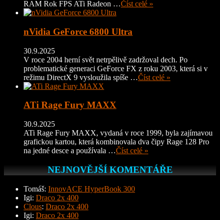
RAM Rok FPS ATi Radeon …
Číst celé »
nVidia GeForce 6800 Ultra
30.9.2025
V roce 2004 herní svět netrpělivě zadržoval dech. Po
problematické generaci GeForce FX z roku 2003, která si v
režimu DirectX 9 vysloužila spíše …
Číst celé »
ATi Rage Fury MAXX
30.9.2025
ATi Rage Fury MAXX, vydaná v roce 1999, byla zajímavou
grafickou kartou, která kombinovala dva čipy Rage 128 Pro
na jedné desce a používala …
Číst celé »
NEJNOVĚJŠÍ KOMENTÁŘE
Tomáš
:
InnovACE HyperBook 300
Igi
:
Draco 2x 400
Clous
:
Draco 2x 400
Igi
:
Draco 2x 400