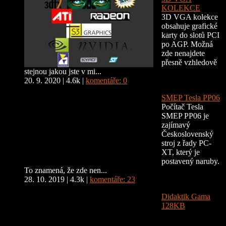
KOLEKCE
3D VGA kolekce
obsahuje grafické
karty do slotů PCI
po AGP. Možná
zde nenajdete
přesně vzhledově
stejnou jakou jste v mi...
20. 9. 2020
|
4.6k
|
komentáře: 0
SMEP Tesla PP06
Počítač Tesla
SMEP PP06 je
zajímavý
Československý
stroj z řady PC-
XT, který je
postavený naruby.
To znamená, že zde nen...
28. 10. 2019
|
4.3k
|
komentáře: 23
Didaktik Gama
128KB