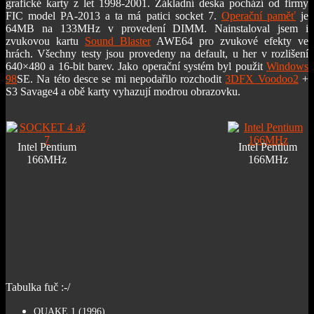
grafické karty z let 1998-2001. Základní deska pochází od firmy
FIC model PA-2013 a ta má patici socket 7.
Operační paměť
je
64MB na 133MHz v provedení DIMM. Nainstaloval jsem i
zvukovou kartu
Sound Blaster
AWE64 pro zvukové efekty ve
hrách. Všechny testy jsou provedeny na default, u her v rozlišení
640×480 a 16-bit barev. Jako operační systém byl použit
Windows
98
SE. Na této desce se mi nepodařilo rozchodit
3DFX Voodoo2
+
S3 Savage4 a obě karty vyhazují modrou obrazovku.
Intel Pentium
Intel Pentium
166MHz
166MHz
Tabulka fuč :-/
QUAKE 1 (1996)