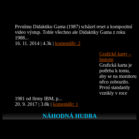
Prvnímu Didaktiku Gama (1987) scházel reset a kompozitní
video výstup. Tohle všechno ale Didaktiky Gama z roku
1988...
16. 11. 2014
|
4.3k
|
komentáře: 2
Grafické karty –
historie
Grafická karta je
potřeba k tomu,
aby se na monitoru
něco zobrazilo.
První standardy
vznikly v roce
1981 od firmy IBM, p...
20. 9. 2017
|
3.8k
|
komentáře: 1
NÁHODNÁ HUDBA