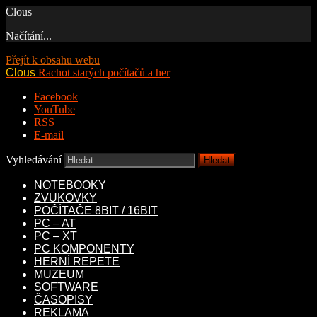
Clous
Načítání...
Přejít k obsahu webu
Clous
Rachot starých počítačů a her
Facebook
YouTube
RSS
E-mail
Vyhledávání
NOTEBOOKY
ZVUKOVKY
POČÍTAČE 8BIT / 16BIT
PC – AT
PC – XT
PC KOMPONENTY
HERNÍ REPETE
MUZEUM
SOFTWARE
ČASOPISY
REKLAMA