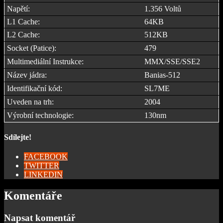
Napětí:
1.356 Voltů
L1 Cache:
64KB
L2 Cache:
512KB
Socket (Patice):
479
Multimediální Instrukce:
MMX/SSE/SSE2
Název jádra:
Banias-512
Identifikační kód:
SL7ME
Uveden na trh:
2004
Výrobní technologie:
130nm
Sdílejte!
FACEBOOK
TWITTER
LINKEDIN
Komentáře
Napsat komentář