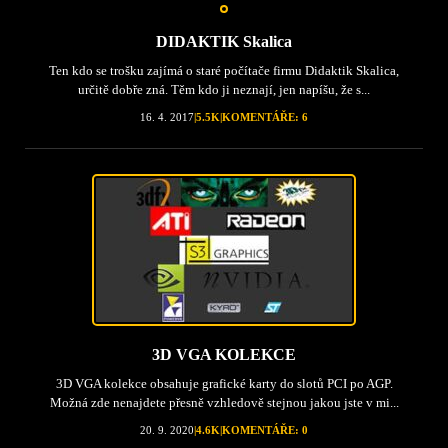
DIDAKTIK Skalica
Ten kdo se trošku zajímá o staré počítače firmu Didaktik Skalica,
určitě dobře zná. Těm kdo ji neznají, jen napíšu, že s...
16. 4. 2017
|
5.5K
|
KOMENTÁŘE: 6
3D VGA KOLEKCE
3D VGA kolekce obsahuje grafické karty do slotů PCI po AGP.
Možná zde nenajdete přesně vzhledově stejnou jakou jste v mi...
20. 9. 2020
|
4.6K
|
KOMENTÁŘE: 0