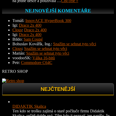
na jedné desce a používala …
Číst celé »
NEJNOVĚJŠÍ KOMENTÁŘE
Tomáš
:
InnovACE HyperBook 300
Igi
:
Draco 2x 400
Clous
:
Draco 2x 400
Igi
:
Draco 2x 400
Bildo
:
Sam Coupé
Bohuslav Kovářík, Ing.
:
Snažím se sehnat tyto věci
Clous
:
Snažím se sehnat tyto věci
Marián
:
Snažím se sehnat tyto věci
voodooSK
:
Válka 16-bitů
Petr
:
Commodore C64C
RETRO SHOP
NEJČTENĚJŠÍ
DIDAKTIK Skalica
Ten kdo se trošku zajímá o staré počítače firmu Didaktik
Skalica, určitě dobře zná. Těm kdo ji neznají, jen napíšu, že