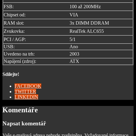
FSB:
100 až 200MHz
Chipset od:
VIA
RAM slot:
3x DIMM DDRAM
Zvukovka:
RealTek ALC655
PCI / AGP:
5/1
USB:
Ano
Uvedeno na trh:
2003
Napájení (zdroj):
ATX
Sdílejte!
FACEBOOK
TWITTER
LINKEDIN
Komentáře
Napsat komentář
Vaše e-mailová adresa nebude zveřejněna.
Vyžadované informace