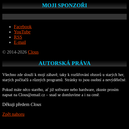
MOJI SPONZOŘI
Facebook
YouTube
RSS
E-mail
© 2014-2026
Clous
AUTORSKÁ PRÁVA
Všechno zde slouží k mojí zábavě, taky k rozšiřování obzorů u starých her,
starých počítačů a různých programů. Stránky to jsou osobní a nevýdělečné.
Pokud máte něco starého, ať již software nebo hardware, zkuste prosím
napsat na Clous@email.cz – snad se domluvíme a i na ceně.
Děkuji předem
Clous
Zpět nahoru