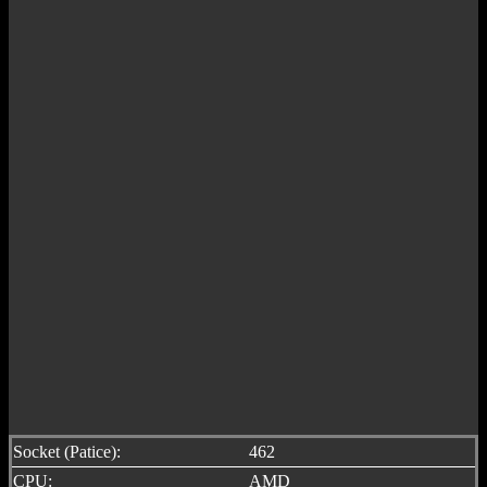
Socket (Patice):
462
CPU:
AMD