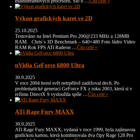
mainstreamových procesorů. Šlo o …
Číst celé »
Výkon grafických karet ve 2D
25.10.2025
Testováno na Intel Pentium Pro 200@233 MHz a 128MB
RAM. Chris´s 3D Benchmark – 640×480 Foto Jádro Video
RAM Rok FPS ATi Radeon …
Číst celé »
nVidia GeForce 6800 Ultra
30.9.2025
V roce 2004 herní svět netrpělivě zadržoval dech. Po
problematické generaci GeForce FX z roku 2003, která si v
režimu DirectX 9 vysloužila spíše …
Číst celé »
ATi Rage Fury MAXX
30.9.2025
ATi Rage Fury MAXX, vydaná v roce 1999, byla zajímavou
grafickou kartou, která kombinovala dva čipy Rage 128 Pro