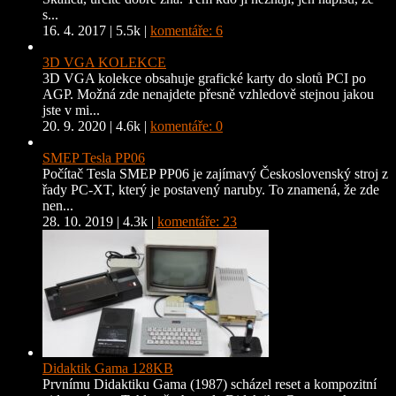
s...
16. 4. 2017
|
5.5k
|
komentáře: 6
3D VGA KOLEKCE
3D VGA kolekce obsahuje grafické karty do slotů PCI po
AGP. Možná zde nenajdete přesně vzhledově stejnou jakou
jste v mi...
20. 9. 2020
|
4.6k
|
komentáře: 0
SMEP Tesla PP06
Počítač Tesla SMEP PP06 je zajímavý Československý stroj z
řady PC-XT, který je postavený naruby. To znamená, že zde
nen...
28. 10. 2019
|
4.3k
|
komentáře: 23
Didaktik Gama 128KB
Prvnímu Didaktiku Gama (1987) scházel reset a kompozitní