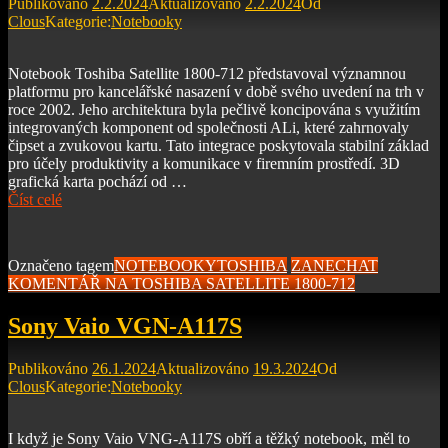
Publikováno
2.2.2024
Aktualizováno
2.2.2024
Od
Clous
Kategorie:
Notebooky
Notebook Toshiba Satellite 1800-712 představoval významnou
platformu pro kancelářské nasazení v době svého uvedení na trh v
roce 2002. Jeho architektura byla pečlivě koncipována s využitím
integrovaných komponent od společnosti ALi, které zahrnovaly
čipset a zvukovou kartu. Tato integrace poskytovala stabilní základ
pro účely produktivity a komunikace v firemním prostředí. 3D
grafická karta pochází od …
Číst celé
Označeno tagem
NOTEBOOKY
TOSHIBA
ZANECHAT
KOMENTÁŘ
NA TOSHIBA SATELLITE 1800-712
Sony Vaio VGN-A117S
Publikováno
26.1.2024
Aktualizováno
19.3.2024
Od
Clous
Kategorie:
Notebooky
I když je Sony Vaio VNG-A117S obří a těžký notebook, měl to