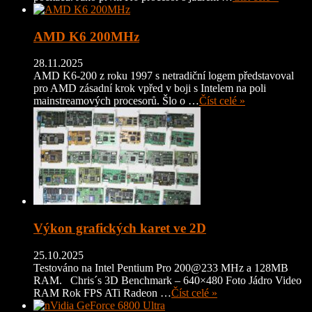
AMD K6 200MHz
28.11.2025
AMD K6-200 z roku 1997 s netradiční logem představoval
pro AMD zásadní krok vpřed v boji s Intelem na poli
mainstreamových procesorů. Šlo o …
Číst celé »
Výkon grafických karet ve 2D
25.10.2025
Testováno na Intel Pentium Pro 200@233 MHz a 128MB
RAM. Chris´s 3D Benchmark – 640×480 Foto Jádro Video
RAM Rok FPS ATi Radeon …
Číst celé »