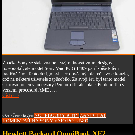
Značka Sony se stala známou svými inovativními designy
notebooků, ale model Sony Vaio PCG-F409 patří spíše k těm
tradičnějším. Tento design byl sice obyčejný, ale měl svoje kouzlo,
což na některé uživatele zapůsobilo. Za svoji éru byl tento model
spárován nejen s procesory Pentium III, ale také s Pentium II a s
verzemi procesorů AMD, …
Číst celé
Označeno tagem
NOTEBOOKY
SONY
ZANECHAT
KOMENTÁŘ
NA SONY VAIO PCG-F409
Hewlett Packard OmniBook XE2