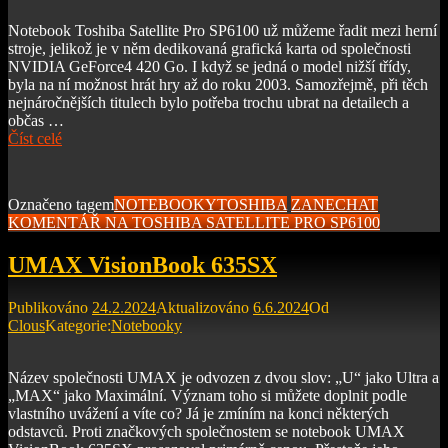
Notebook Toshiba Satellite Pro SP6100 už můžeme řadit mezi herní
stroje, jelikož je v něm dedikovaná grafická karta od společnosti
NVIDIA GeForce4 420 Go. I když se jedná o model nižší třídy,
byla na ní možnost hrát hry až do roku 2003. Samozřejmě, při těch
nejnáročnějších titulech bylo potřeba trochu ubrat na detailech a
občas …
Číst celé
Označeno tagem
NOTEBOOKY
TOSHIBA
ZANECHAT
KOMENTÁŘ
NA TOSHIBA SATELLITE PRO SP6100
UMAX VisionBook 635SX
Publikováno
24.2.2024
Aktualizováno
6.6.2024
Od
Clous
Kategorie:
Notebooky
Název společnosti UMAX je odvozen z dvou slov: „U“ jako Ultra a
„MAX“ jako Maximální. Význam toho si můžete doplnit podle
vlastního uvážení a víte co? Já je zmíním na konci některých
odstavců. Proti značkových společnostem se notebook UMAX