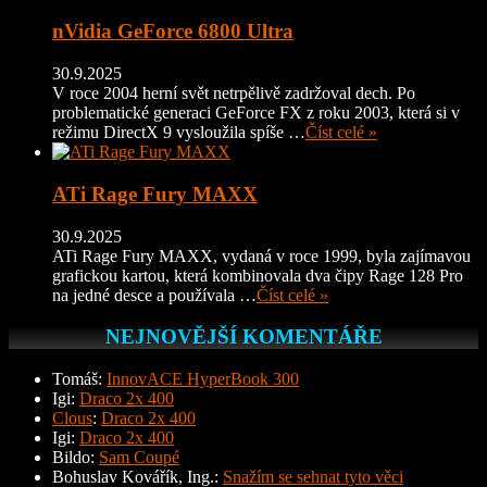
nVidia GeForce 6800 Ultra
30.9.2025
V roce 2004 herní svět netrpělivě zadržoval dech. Po
problematické generaci GeForce FX z roku 2003, která si v
režimu DirectX 9 vysloužila spíše …
Číst celé »
ATi Rage Fury MAXX
30.9.2025
ATi Rage Fury MAXX, vydaná v roce 1999, byla zajímavou
grafickou kartou, která kombinovala dva čipy Rage 128 Pro
na jedné desce a používala …
Číst celé »
NEJNOVĚJŠÍ KOMENTÁŘE
Tomáš
:
InnovACE HyperBook 300
Igi
:
Draco 2x 400
Clous
:
Draco 2x 400
Igi
:
Draco 2x 400
Bildo
:
Sam Coupé
Bohuslav Kovářík, Ing.
:
Snažím se sehnat tyto věci