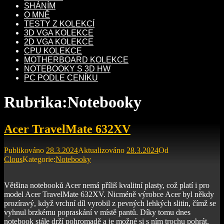
SHÁNÍM
O MNĚ
TESTY Z KOLEKCÍ
3D VGA KOLEKCE
2D VGA KOLEKCE
CPU KOLEKCE
MOTHERBOARD KOLEKCE
NOTEBOOKY S 3D HW
PC PODLE CENÍKU
Rubrika:
Notebooky
Acer TravelMate 632XV
Publikováno
28.3.2024
Aktualizováno
28.3.2024
Od
Clous
Kategorie:
Notebooky
Většina notebooků Acer nemá příliš kvalitní plasty, což platí i pro
model Acer TravelMate 632XV. Nicméně výrobce Acer byl někdy
prozíravý, když vrchní díl vyrobil z pevných lehkých slitin, čímž se
vyhnul brzkému popraskání v místě pantů. Díky tomu dnes
notebook stále drží pohromadě a je možné si s ním trochu pohrát.