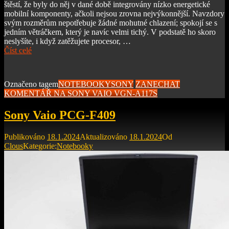
štěstí, že byly do něj v dané době integrovány nízko energetické
mobilní komponenty, ačkoli nejsou zrovna nejvýkonnější. Navzdory
svým rozměrům nepotřebuje žádné mohutné chlazení; spokojí se s
jedním větráčkem, který je navíc velmi tichý. V podstatě ho skoro
neslyšíte, i když zatěžujete procesor, …
Číst celé
Označeno tagem
NOTEBOOKY
SONY
ZANECHAT
KOMENTÁŘ
NA SONY VAIO VGN-A117S
Sony Vaio PCG-F409
Publikováno
18.1.2024
Aktualizováno
18.1.2024
Od
Clous
Kategorie:
Notebooky