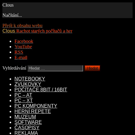
Clous
Načítání...
Přejít k obsahu webu
Clous
Rachot starých počítačů a her
Facebook
YouTube
RSS
E-mail
Vyhledávání
NOTEBOOKY
ZVUKOVKY
POČÍTAČE 8BIT / 16BIT
PC – AT
PC – XT
PC KOMPONENTY
HERNÍ REPETE
MUZEUM
SOFTWARE
ČASOPISY
REKLAMA