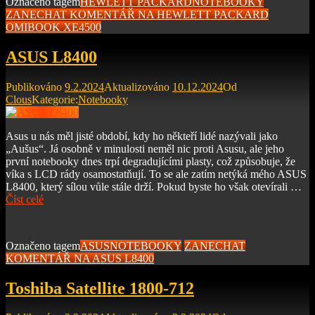
Označeno tagem
HEWLETT PACKARD
NOTEBOOKY
ZANECHAT KOMENTÁŘ
NA HEWLETT PACKARD
OMIBOOK XE4500
ASUS L8400
Publikováno
9.2.2024
Aktualizováno
10.12.2024
Od
Clous
Kategorie:
Notebooky
Asus u nás měl jisté období, kdy ho někteří lidé nazývali jako
„Aušus“. Já osobně v minulosti neměl nic proti Asusu, ale jeho
první notebooky dnes trpí degradujícími plasty, což způsobuje, že
víka s LCD rády osamostatňují. To se ale zatím netýká mého ASUS
L8400, který sílou vůle stále drží. Pokud byste ho však otevírali …
Číst celé
Označeno tagem
ASUS
NOTEBOOKY
ZANECHAT
KOMENTÁŘ
NA ASUS L8400
Toshiba Satellite 1800-712