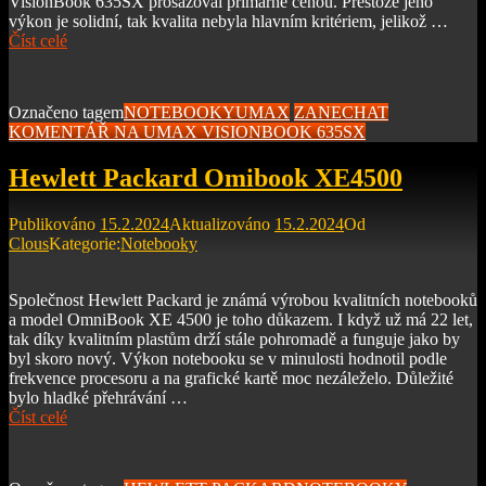
VisionBook 635SX prosazoval primárně cenou. Přestože jeho
výkon je solidní, tak kvalita nebyla hlavním kritériem, jelikož …
Číst celé
Označeno tagem
NOTEBOOKY
UMAX
ZANECHAT
KOMENTÁŘ
NA UMAX VISIONBOOK 635SX
Hewlett Packard Omibook XE4500
Publikováno
15.2.2024
Aktualizováno
15.2.2024
Od
Clous
Kategorie:
Notebooky
Společnost Hewlett Packard je známá výrobou kvalitních notebooků
a model OmniBook XE 4500 je toho důkazem. I když už má 22 let,
tak díky kvalitním plastům drží stále pohromadě a funguje jako by
byl skoro nový. Výkon notebooku se v minulosti hodnotil podle
frekvence procesoru a na grafické kartě moc nezáleželo. Důležité
bylo hladké přehrávání …
Číst celé