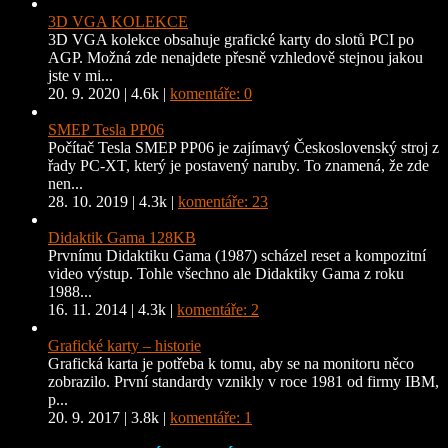
3D VGA KOLEKCE
3D VGA kolekce obsahuje grafické karty do slotů PCI po
AGP. Možná zde nenajdete přesně vzhledově stejnou jakou
jste v mi...
20. 9. 2020
|
4.6k
|
komentáře: 0
SMEP Tesla PP06
Počítač Tesla SMEP PP06 je zajímavý Československý stroj z
řady PC-XT, který je postavený naruby. To znamená, že zde
nen...
28. 10. 2019
|
4.3k
|
komentáře: 23
Didaktik Gama 128KB
Prvnímu Didaktiku Gama (1987) scházel reset a kompozitní
video výstup. Tohle všechno ale Didaktiky Gama z roku
1988...
16. 11. 2014
|
4.3k
|
komentáře: 2
Grafické karty – historie
Grafická karta je potřeba k tomu, aby se na monitoru něco
zobrazilo. První standardy vznikly v roce 1981 od firmy IBM,
p...
20. 9. 2017
|
3.8k
|
komentáře: 1