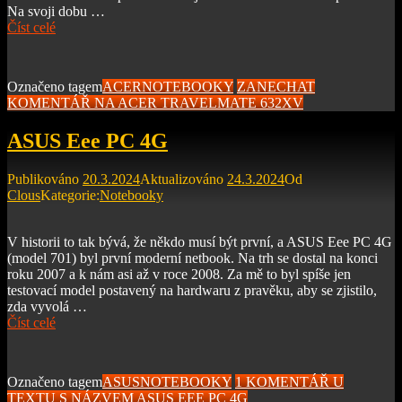
Na svoji dobu …
Číst celé
Označeno tagem
ACER
NOTEBOOKY
ZANECHAT
KOMENTÁŘ
NA ACER TRAVELMATE 632XV
ASUS Eee PC 4G
Publikováno
20.3.2024
Aktualizováno
24.3.2024
Od
Clous
Kategorie:
Notebooky
V historii to tak bývá, že někdo musí být první, a ASUS Eee PC 4G
(model 701) byl první moderní netbook. Na trh se dostal na konci
roku 2007 a k nám asi až v roce 2008. Za mě to byl spíše jen
testovací model postavený na hardwaru z pravěku, aby se zjistilo,
zda vyvolá …
Číst celé
Označeno tagem
ASUS
NOTEBOOKY
1 KOMENTÁŘ
U
TEXTU S NÁZVEM ASUS EEE PC 4G