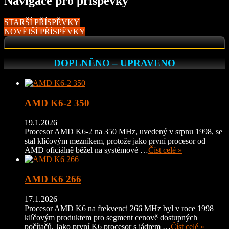
Navigace pro příspěvky
STARŠÍ PŘÍSPĚVKY
NOVĚJŠÍ PŘÍSPĚVKY
DOPLNĚNO – UPRAVENO
AMD K6-2 350
19.1.2026
Procesor AMD K6-2 na 350 MHz, uvedený v srpnu 1998, se
stal klíčovým mezníkem, protože jako první procesor od
AMD oficiálně běžel na systémové …
Číst celé »
AMD K6 266
17.1.2026
Procesor AMD K6 na frekvenci 266 MHz byl v roce 1998
klíčovým produktem pro segment cenově dostupných
počítačů. Jako první K6 procesor s jádrem …
Číst celé »