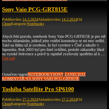
Sony Vaio PCG-GRT815E
Publikováno
14.3.2024
Aktualizováno
14.3.2024
Od
Clous
Kategorie:
Notebooky
Abych řekl pravdu, notebook Sony Vaio PCG-GRT815E je pro mě
trochu zklamáním, jelikož jeho vnitřní konstrukce se mi moc nelíbí.
Také na štítku už je uvedeno, že byl vyroben v Číně a nikoliv v
Japonsku. Rok 2003 byl pro Intel zvláštní, protože zákazníky lákal
na vysoké frekvence a právě ty rapidně zvyšovaly spotřebu až k …
Číst celé
Označeno tagem
NOTEBOOKY
SONY
ZANECHAT
KOMENTÁŘ
NA SONY VAIO PCG-GRT815E
Toshiba Satellite Pro SP6100
Publikováno
27.2.2024
Aktualizováno
27.2.2024
Od
Clous
Kategorie:
Notebooky