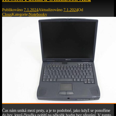
Publikováno
7.1.2024
Aktualizováno
7.1.2024
Od
Clous
Kategorie:
Notebooky
Čas nám uniká mezi prsty, a je to podobné, jako když se ponoříme
do hry, která člověka pohltí na několik hodin bez přestání. V tomto