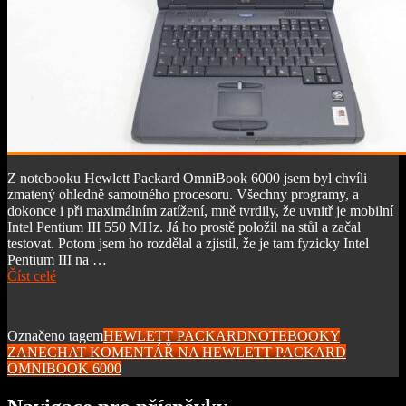
Z notebooku Hewlett Packard OmniBook 6000 jsem byl chvíli
zmatený ohledně samotného procesoru. Všechny programy, a
dokonce i při maximálním zatížení, mně tvrdily, že uvnitř je mobilní
Intel Pentium III 550 MHz. Já ho prostě položil na stůl a začal
testovat. Potom jsem ho rozdělal a zjistil, že je tam fyzicky Intel
Pentium III na …
Číst celé
Označeno tagem
HEWLETT PACKARD
NOTEBOOKY
ZANECHAT KOMENTÁŘ
NA HEWLETT PACKARD
OMNIBOOK 6000