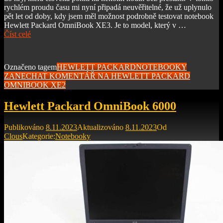
rychlém proudu času mi nyní připadá neuvěřitelné, že už uplynulo
pět let od doby, kdy jsem měl možnost podrobně testovat notebook
Hewlett Packard OmniBook XE3. Je to model, který v …
Číst celé
Označeno tagem
HEWLETT PACKARD
NOTEBOOKY
ZANECHAT KOMENTÁŘ
NA HEWLETT PACKARD
OMNIBOOK XE2
Hewlett Packard OmniBook 6000
Publikováno
8.11.2023
Aktualizováno
8.11.2023
Od
Clous
Kategorie:
Notebooky