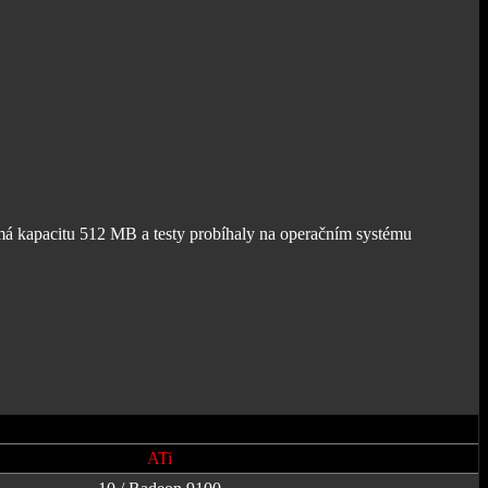
á kapacitu 512 MB a testy probíhaly na operačním systému
ATi