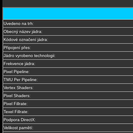
Uvedeno na trh:
Obecný název jádra:
Kódové označení jádra:
Připojení přes:
Jádro vyrobeno technologii:
Frekvence jádra:
Pixel Pipeline:
TMU Per Pipeline:
Vertex Shaders:
Pixel Shaders:
Pixel Fillrate:
Texel Fillrate:
Podpora DirectX:
Velikost pamětí: