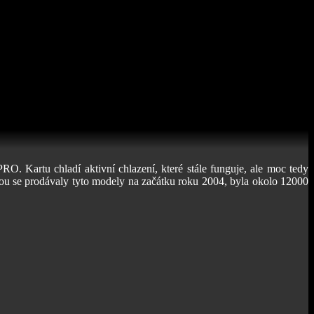
artu chladí aktivní chlazení, které stále funguje, ale moc tedy
terou se prodávaly tyto modely na začátku roku 2004, byla okolo 12000