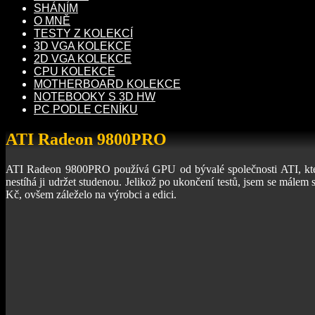
SHÁNÍM
O MNĚ
TESTY Z KOLEKCÍ
3D VGA KOLEKCE
2D VGA KOLEKCE
CPU KOLEKCE
MOTHERBOARD KOLEKCE
NOTEBOOKY S 3D HW
PC PODLE CENÍKU
ATI Radeon 9800PRO
ATI Radeon 9800PRO používá GPU od bývalé společnosti ATI, kter
nestíhá ji udržet studenou. Jelikož po ukončení testů, jsem se málem
Kč, ovšem záleželo na výrobci a edici.