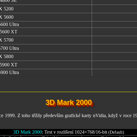
 4800 SE
FX 5200
FX 5600
600 Ultra
 5600 XT
FX 5700
700 Ultra
FX 5800
 5900 XT
900 Ultra
3D Mark 2000
oce 1999. Z toho těžily především grafické karty nVidia, když v ro
3D Mark 2000
: Test v rozlišení 1024×768/16-bit
(Default)