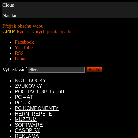
Clous
Načítání...
Přejít k obsahu webu
Clous
Rachot starých počítačů a her
Facebook
YouTube
RSS
E-mail
Vyhledávání
NOTEBOOKY
ZVUKOVKY
POČÍTAČE 8BIT / 16BIT
PC – AT
PC – XT
PC KOMPONENTY
HERNÍ REPETE
MUZEUM
SOFTWARE
ČASOPISY
REKLAMA