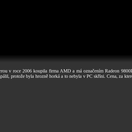
ou v roce 2006 koupila firma AMD a má označením Radeon 9800PRO. K
 spálil, protože byla hrozně horká a to nebyla v PC skříni. Cena, za k