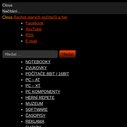
Clous
Načítání...
Přejít
Clous
Rachot starých počítačů a her
k
Facebook
obsahu
YouTube
webu
RSS
E-mail
Vyhledávání
NOTEBOOKY
ZVUKOVKY
POČÍTAČE 8BIT / 16BIT
PC – AT
PC – XT
PC KOMPONENTY
HERNÍ REPETE
MUZEUM
SOFTWARE
ČASOPISY
REKLAMA