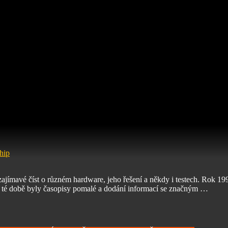
hip
zajímavé číst o různém hardware, jeho řešení a někdy i testech. Rok 1
té době byly časopisy pomalé a dodání informací se značným …