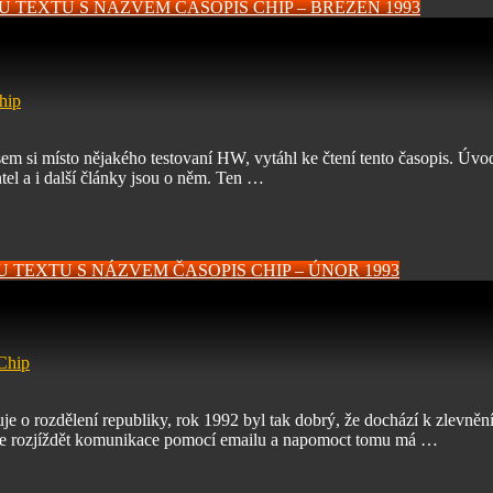
U TEXTU S NÁZVEM ČASOPIS CHIP – BŘEZEN 1993
hip
sem si místo nějakého testovaní HW, vytáhl ke čtení tento časopis. Úvod
el a i další články jsou o něm. Ten …
U TEXTU S NÁZVEM ČASOPIS CHIP – ÚNOR 1993
Chip
e o rozdělení republiky, rok 1992 byl tak dobrý, že dochází k zlevněn
á se rozjíždět komunikace pomocí emailu a napomoct tomu má …