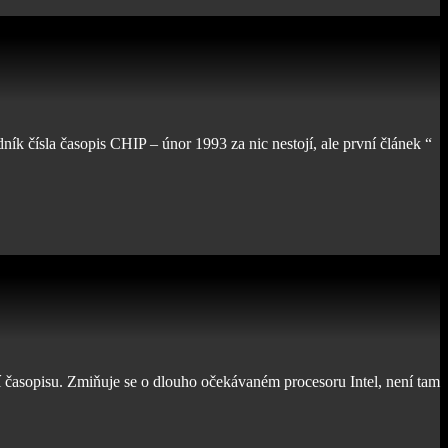
ník čísla časopis CHIP – únor 1993 za nic nestojí, ale první článek “
í časopisu. Zmiňuje se o dlouho očekávaném procesoru Intel, není tam