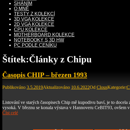
SHÁNÍM
O MNĚ
TESTY Z KOLEKCÍ
3D VGA KOLEKCE
2D VGA KOLEKCE
CPU KOLEKCE
MOTHERBOARD KOLEKCE
NOTEBOOKY S 3D HW
PC PODLE CENÍKU
Štítek:
Články z Chipu
Časopis CHIP – březen 1993
Publikováno
3.5.2019
Aktualizováno
10.6.2022
Od
Clous
Kategorie:
C
Listování ve starých časopisech Chip mě kupodivu baví, je to docela 
vysoká. V březnu se konala výstava v Hannoveru CeBIT93, ovšem v 
Číst celé