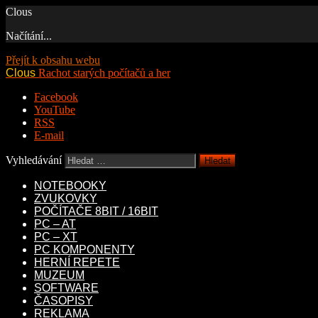
Clous
Načítání...
Přejít k obsahu webu
Clous
Rachot starých počítačů a her
Facebook
YouTube
RSS
E-mail
Vyhledávání
NOTEBOOKY
ZVUKOVKY
POČÍTAČE 8BIT / 16BIT
PC – AT
PC – XT
PC KOMPONENTY
HERNÍ REPETE
MUZEUM
SOFTWARE
ČASOPISY
REKLAMA