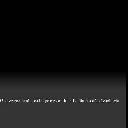
993 je ve znamení nového procesoru Intel Pentium a očekávání byla