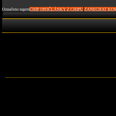
Označeno tagem
CHIP 1993
ČLÁNKY Z CHIPU
ZANECHAT KO