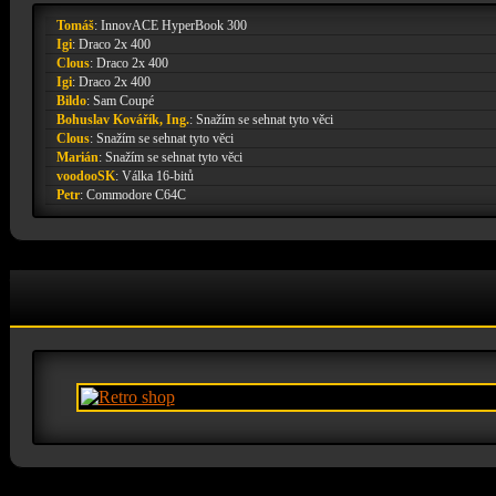
Tomáš
:
InnovACE HyperBook 300
Igi
:
Draco 2x 400
Clous
:
Draco 2x 400
Igi
:
Draco 2x 400
Bildo
:
Sam Coupé
Bohuslav Kovářík, Ing.
:
Snažím se sehnat tyto věci
Clous
:
Snažím se sehnat tyto věci
Marián
:
Snažím se sehnat tyto věci
voodooSK
:
Válka 16-bitů
Petr
:
Commodore C64C