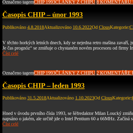
Označeno tagem
CHIP 1993
ČLÁNKY Z CHIPU
8 KOMENTÁŘŮ
Časopis CHIP – únor 1993
Publikováno
4.8.2018
Aktualizováno
10.6.2022
Od
Clous
Kategorie:
C
V těchto horkých letních dnech, kdy se nejedna retro mašina zavaří, j
Je čas prognóz“ se zmiňuje o chystaném novém procesoru od firmy Int
Číst celé
Označeno tagem
CHIP 1993
ČLÁNKY Z CHIPU
2 KOMENTÁŘE
Časopis CHIP – leden 1993
Publikováno
31.5.2018
Aktualizováno
1.10.2023
Od
Clous
Kategorie:
Hned v úvodu prvního čísla 1993, se šéfredaktor Milan Loucký zmiňuj
napsáno o jakém, ale určitě jde o Intel Pentium 60 a 66MHz. Začín
Číst celé