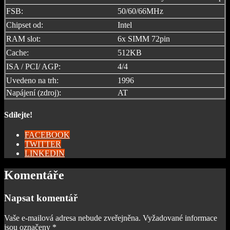
FSB:
50/60/66MHz
Chipset od:
Intel
RAM slot:
6x SIMM 72pin
Cache:
512KB
ISA / PCI/ AGP:
4/4
Uvedeno na trh:
1996
Napájení (zdroj):
AT
Sdílejte!
FACEBOOK
TWITTER
LINKEDIN
Komentáře
Napsat komentář
Vaše e-mailová adresa nebude zveřejněna.
Vyžadované informace
jsou označeny
*