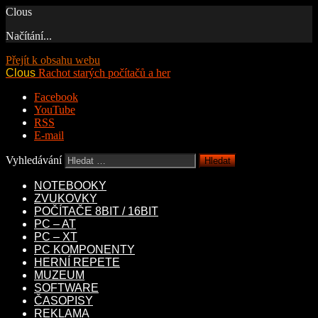
Clous
Načítání...
Přejít k obsahu webu
Clous
Rachot starých počítačů a her
Facebook
YouTube
RSS
E-mail
Vyhledávání
NOTEBOOKY
ZVUKOVKY
POČÍTAČE 8BIT / 16BIT
PC – AT
PC – XT
PC KOMPONENTY
HERNÍ REPETE
MUZEUM
SOFTWARE
ČASOPISY
REKLAMA