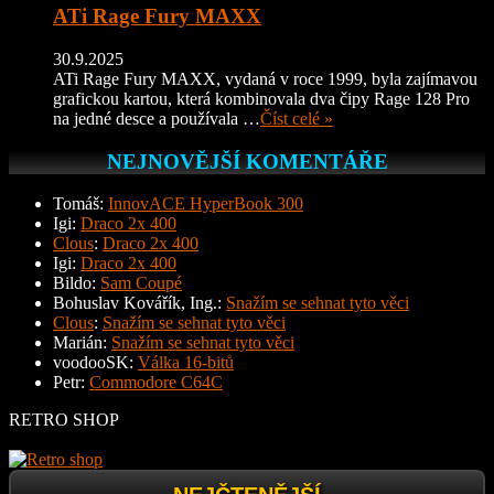
ATi Rage Fury MAXX
30.9.2025
ATi Rage Fury MAXX, vydaná v roce 1999, byla zajímavou
grafickou kartou, která kombinovala dva čipy Rage 128 Pro
na jedné desce a používala …
Číst celé »
NEJNOVĚJŠÍ KOMENTÁŘE
Tomáš
:
InnovACE HyperBook 300
Igi
:
Draco 2x 400
Clous
:
Draco 2x 400
Igi
:
Draco 2x 400
Bildo
:
Sam Coupé
Bohuslav Kovářík, Ing.
:
Snažím se sehnat tyto věci
Clous
:
Snažím se sehnat tyto věci
Marián
:
Snažím se sehnat tyto věci
voodooSK
:
Válka 16-bitů
Petr
:
Commodore C64C
RETRO SHOP