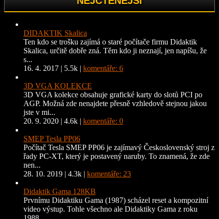
NEJČTENĚJŠÍ
DIDAKTIK Skalica
Ten kdo se trošku zajímá o staré počítače firmu Didaktik
Skalica, určitě dobře zná. Těm kdo ji neznají, jen napíšu, že
s...
16. 4. 2017
|
5.5k
|
komentáře: 6
3D VGA KOLEKCE
3D VGA kolekce obsahuje grafické karty do slotů PCI po
AGP. Možná zde nenajdete přesně vzhledově stejnou jakou
jste v mi...
20. 9. 2020
|
4.6k
|
komentáře: 0
SMEP Tesla PP06
Počítač Tesla SMEP PP06 je zajímavý Československý stroj z
řady PC-XT, který je postavený naruby. To znamená, že zde
nen...
28. 10. 2019
|
4.3k
|
komentáře: 23
Didaktik Gama 128KB
Prvnímu Didaktiku Gama (1987) scházel reset a kompozitní
video výstup. Tohle všechno ale Didaktiky Gama z roku
1988...