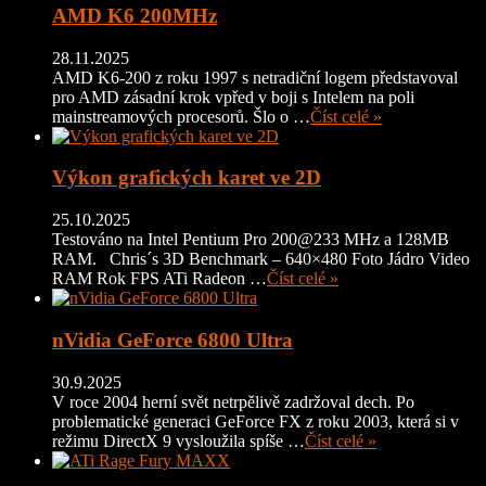
AMD K6 200MHz
28.11.2025
AMD K6-200 z roku 1997 s netradiční logem představoval
pro AMD zásadní krok vpřed v boji s Intelem na poli
mainstreamových procesorů. Šlo o …
Číst celé »
Výkon grafických karet ve 2D
25.10.2025
Testováno na Intel Pentium Pro 200@233 MHz a 128MB
RAM. Chris´s 3D Benchmark – 640×480 Foto Jádro Video
RAM Rok FPS ATi Radeon …
Číst celé »
nVidia GeForce 6800 Ultra
30.9.2025
V roce 2004 herní svět netrpělivě zadržoval dech. Po
problematické generaci GeForce FX z roku 2003, která si v
režimu DirectX 9 vysloužila spíše …
Číst celé »