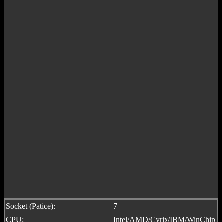
Socket (Patice):
7
CPU:
Intel/AMD/Cyrix/IBM/WinChip