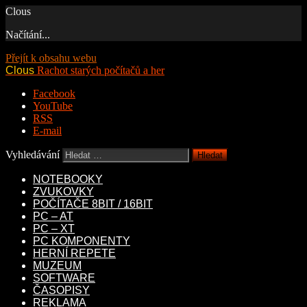
Clous
Načítání...
Přejít k obsahu webu
Clous
Rachot starých počítačů a her
Facebook
YouTube
RSS
E-mail
Vyhledávání
NOTEBOOKY
ZVUKOVKY
POČÍTAČE 8BIT / 16BIT
PC – AT
PC – XT
PC KOMPONENTY
HERNÍ REPETE
MUZEUM
SOFTWARE
ČASOPISY
REKLAMA