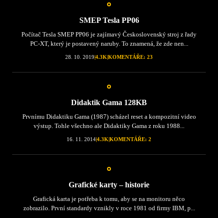
SMEP Tesla PP06
Počítač Tesla SMEP PP06 je zajímavý Československý stroj z řady
PC-XT, který je postavený naruby. To znamená, že zde nen...
28. 10. 2019
|
4.3K
|
KOMENTÁŘE: 23
Didaktik Gama 128KB
Prvnímu Didaktiku Gama (1987) scházel reset a kompozitní video
výstup. Tohle všechno ale Didaktiky Gama z roku 1988...
16. 11. 2014
|
4.3K
|
KOMENTÁŘE: 2
Grafické karty – historie
Grafická karta je potřeba k tomu, aby se na monitoru něco
zobrazilo. První standardy vznikly v roce 1981 od firmy IBM, p...