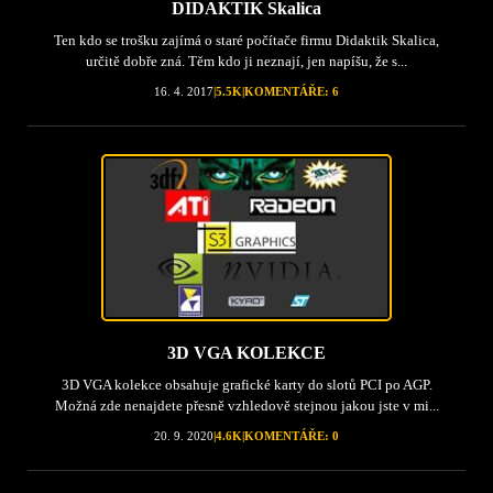
DIDAKTIK Skalica
Ten kdo se trošku zajímá o staré počítače firmu Didaktik Skalica,
určitě dobře zná. Těm kdo ji neznají, jen napíšu, že s...
16. 4. 2017
|
5.5K
|
KOMENTÁŘE: 6
3D VGA KOLEKCE
3D VGA kolekce obsahuje grafické karty do slotů PCI po AGP.
Možná zde nenajdete přesně vzhledově stejnou jakou jste v mi...
20. 9. 2020
|
4.6K
|
KOMENTÁŘE: 0