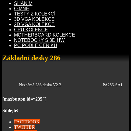
SHÁNÍM
O MNĚ
TESTY Z KOLEKCÍ
3D VGA KOLEKCE
2D VGA KOLEKCE
CPU KOLEKCE
MOTHERBOARD KOLEKCE
NOTEBOOKY S 3D HW
PC PODLE CENÍKU
Základní desky 286
Neznámá 286 deska V2.2
PA286-SA1
[maxbutton id=“235″]
Sdílejte!
FACEBOOK
TWITTER