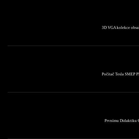
3D VGA kolekce obsahu
Počítač Tesla SMEP PP
Prvnímu Didaktiku G