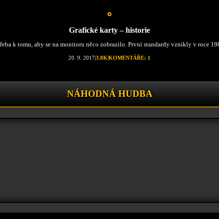
Grafické karty – historie
třeba k tomu, aby se na monitoru něco zobrazilo. První standardy vznikly v roce 19
20. 9. 2017
|
3.8K
|
KOMENTÁŘE: 1
NÁHODNÁ HUDBA