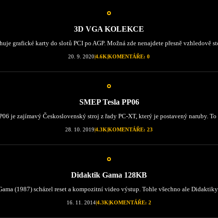
3D VGA KOLEKCE
je grafické karty do slotů PCI po AGP. Možná zde nenajdete přesně vzhledově stej
20. 9. 2020
|
4.6K
|
KOMENTÁŘE: 0
SMEP Tesla PP06
06 je zajímavý Československý stroj z řady PC-XT, který je postavený naruby. To 
28. 10. 2019
|
4.3K
|
KOMENTÁŘE: 23
Didaktik Gama 128KB
ama (1987) scházel reset a kompozitní video výstup. Tohle všechno ale Didaktiky
16. 11. 2014
|
4.3K
|
KOMENTÁŘE: 2