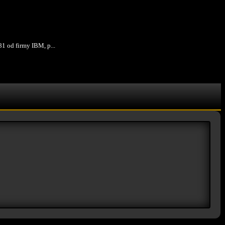
81 od firmy IBM, p...