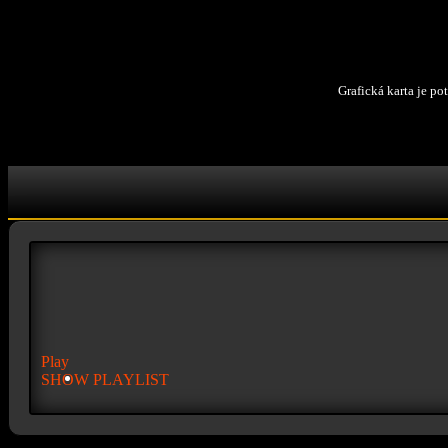
Grafická karta je po
Play
SHOW PLAYLIST