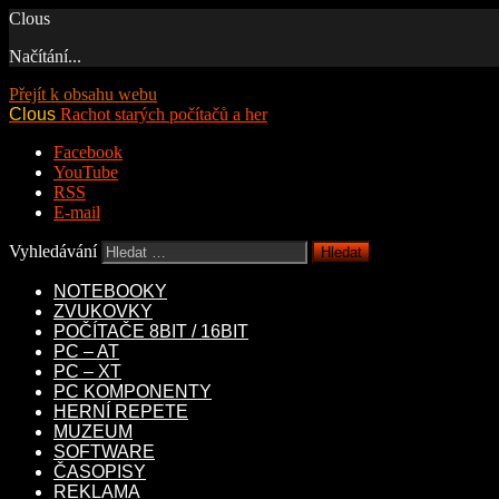
Clous
Načítání...
Přejít k obsahu webu
Clous
Rachot starých počítačů a her
Facebook
YouTube
RSS
E-mail
Vyhledávání
NOTEBOOKY
ZVUKOVKY
POČÍTAČE 8BIT / 16BIT
PC – AT
PC – XT
PC KOMPONENTY
HERNÍ REPETE
MUZEUM
SOFTWARE
ČASOPISY
REKLAMA