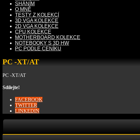
SHÁNÍM
O MNĚ
TESTY Z KOLEKCÍ
3D VGA KOLEKCE
2D VGA KOLEKCE
CPU KOLEKCE
MOTHERBOARD KOLEKCE
NOTEBOOKY S 3D HW
PC PODLE CENÍKU
PC -XT/AT
PC -XT/AT
Sdílejte!
FACEBOOK
TWITTER
LINKEDIN