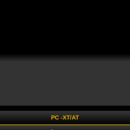
PC -XT/AT