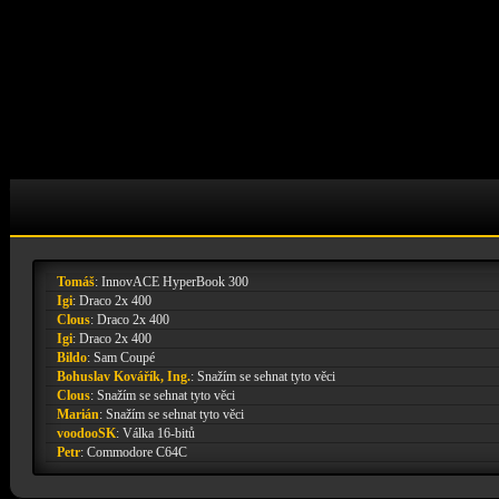
Tomáš
:
InnovACE HyperBook 300
Igi
:
Draco 2x 400
Clous
:
Draco 2x 400
Igi
:
Draco 2x 400
Bildo
:
Sam Coupé
Bohuslav Kovářík, Ing.
:
Snažím se sehnat tyto věci
Clous
:
Snažím se sehnat tyto věci
Marián
:
Snažím se sehnat tyto věci
voodooSK
:
Válka 16-bitů
Petr
:
Commodore C64C